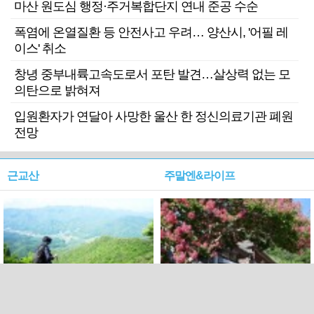
마산 원도심 행정·주거복합단지 연내 준공 수순
폭염에 온열질환 등 안전사고 우려… 양산시, '어필 레
이스' 취소
창녕 중부내륙고속도로서 포탄 발견…살상력 없는 모
의탄으로 밝혀져
입원환자가 연달아 사망한 울산 한 정신의료기관 폐원
전망
근교산
주말엔&라이프
근교산&그너머…상주·문경
폭염보다 더 뜨거워라…100