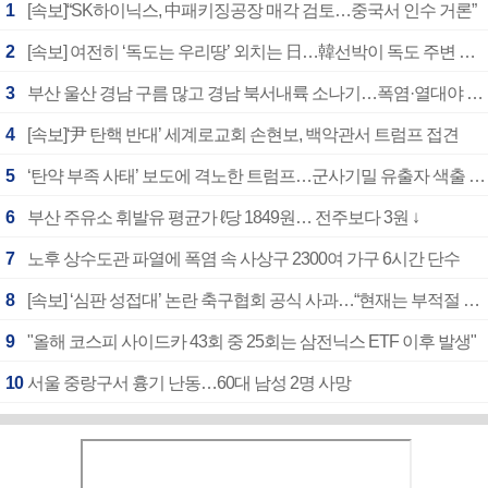
1
[속보]“SK하이닉스, 中패키징공장 매각 검토…중국서 인수 거론”
2
[속보] 여전히 ‘독도는 우리땅’ 외치는 日…韓선박이 독도 주변 해양조사 활동하자 반발
3
부산 울산 경남 구름 많고 경남 북서내륙 소나기…폭염·열대야 계속
4
[속보]‘尹 탄핵 반대’ 세계로교회 손현보, 백악관서 트럼프 접견
5
‘탄약 부족 사태’ 보도에 격노한 트럼프…군사기밀 유출자 색출 지시
6
부산 주유소 휘발유 평균가 ℓ당 1849원… 전주보다 3원 ↓
7
노후 상수도관 파열에 폭염 속 사상구 2300여 가구 6시간 단수
8
[속보] ‘심판 성접대’ 논란 축구협회 공식 사과…“현재는 부적절 행위 없어”
9
"올해 코스피 사이드카 43회 중 25회는 삼전닉스 ETF 이후 발생"
10
서울 중랑구서 흉기 난동…60대 남성 2명 사망