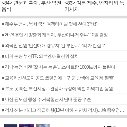
<84> 관문과 환대, 부산 역전
<83> 여름 제주, 벤자리와 독
음식
가시치
■ 해수부 청사, 북항 국제여객터미널 옆에 선다(종합)
■ 2028 유엔 해양총회 개최지, ‘부산이냐 제주냐’ 10일 결정
■ 외국인 선원 ‘인신매매 경유지’ 된 부산…우려가 현실로
■ 비위 논란 부산TP, 외부인사 혁신위 설치
■ 경남 농정 비전 ‘잘 사는 농촌’…스마트팜 1000㏊까지 늘린다
■ 교육혁신선도지 공모 코앞인데…구·군 난색에 교육청 ‘쩔쩔’
■ 르노 못 타는 부산시장…관용차 규정에 막힌 지역기업 응원
■ 마산 원도심 행정·주거복합단지 연내 준공 수순
■ 검사 신분 버리고 직급하향(10년 이하 저연차 검사)…檢 중수청행 기피