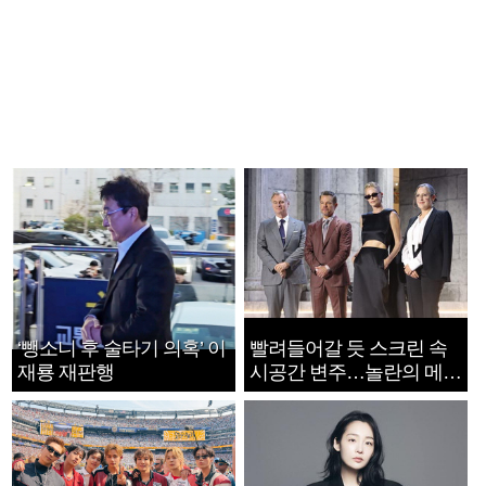
‘뺑소니 후 술타기 의혹’ 이
빨려들어갈 듯 스크린 속
재룡 재판행
시공간 변주…놀란의 메시
지는 ‘전쟁 속죄’