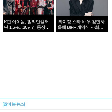
K팝 아이돌, '밀리언셀러'
‘라이징 스타’ 배우 김민하,
단 1.6%…30년간 등장
올해 BIFF 개막식 사회자
1182개팀 전수조사
확정
[많이 본 뉴스]