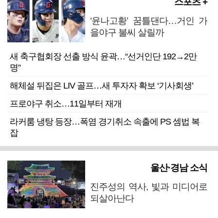
스포츠 +
‘윤나고황’ 꿈틀댄다…거인 가
을야구 불씨 살릴까
새 축구협회장 선출 방식 윤곽…“선거인단 192→2만
명”
해체설 뒤집은 LIV 골프…새 투자자 확보 ‘기사회생’
프로야구 취소…11일부터 재개
라커룸 냉탕 등장…폭염 경기취소 속출에 PS 셈법 복
잡
울산·경남 소식
진주성의 역사, 빛과 미디어로
되살아난다