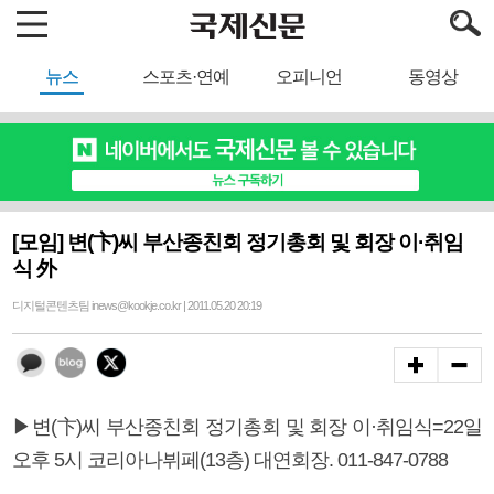
뉴스
스포츠·연예
오피니언
동영상
[모임] 변(卞)씨 부산종친회 정기총회 및 회장 이·취임
식 外
디지털콘텐츠팀 inews@kookje.co.kr | 2011.05.20 20:19
▶변(卞)씨 부산종친회 정기총회 및 회장 이·취임식=22일
오후 5시 코리아나뷔페(13층) 대연회장. 011-847-0788