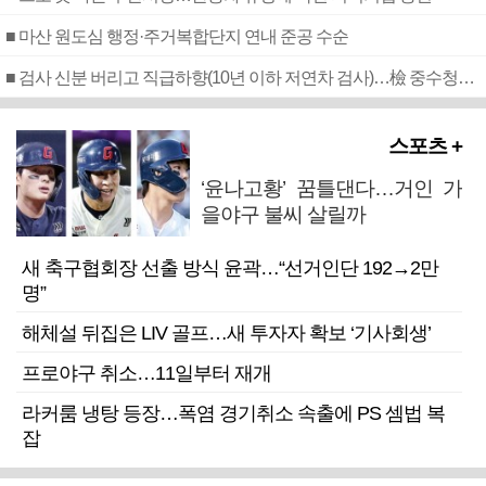
■ 마산 원도심 행정·주거복합단지 연내 준공 수순
■ 검사 신분 버리고 직급하향(10년 이하 저연차 검사)…檢 중수청행 기피
스포츠 +
‘윤나고황’ 꿈틀댄다…거인 가
을야구 불씨 살릴까
새 축구협회장 선출 방식 윤곽…“선거인단 192→2만
명”
해체설 뒤집은 LIV 골프…새 투자자 확보 ‘기사회생’
프로야구 취소…11일부터 재개
라커룸 냉탕 등장…폭염 경기취소 속출에 PS 셈법 복
잡