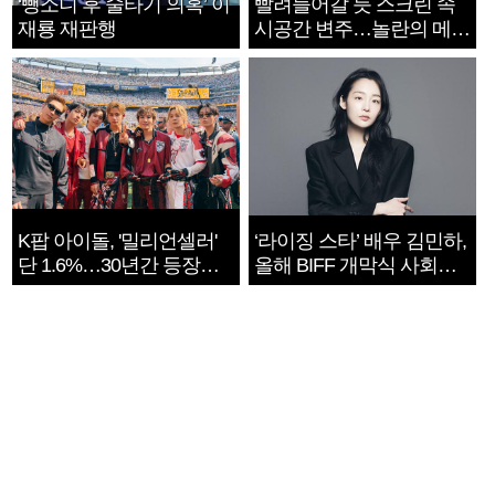
‘뺑소니 후 술타기 의혹’ 이
빨려들어갈 듯 스크린 속
재룡 재판행
시공간 변주…놀란의 메시
지는 ‘전쟁 속죄’
K팝 아이돌, '밀리언셀러'
‘라이징 스타’ 배우 김민하,
단 1.6%…30년간 등장
올해 BIFF 개막식 사회자
1182개팀 전수조사
확정