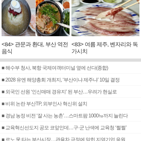
<84> 관문과 환대, 부산 역전
<83> 여름 제주, 벤자리와 독
음식
가시치
■ 해수부 청사, 북항 국제여객터미널 옆에 선다(종합)
■ 2028 유엔 해양총회 개최지, ‘부산이냐 제주냐’ 10일 결정
■ 외국인 선원 ‘인신매매 경유지’ 된 부산…우려가 현실로
■ 비위 논란 부산TP, 외부인사 혁신위 설치
■ 경남 농정 비전 ‘잘 사는 농촌’…스마트팜 1000㏊까지 늘린다
■ 교육혁신선도지 공모 코앞인데…구·군 난색에 교육청 ‘쩔쩔’
■ 르노 못 타는 부산시장…관용차 규정에 막힌 지역기업 응원