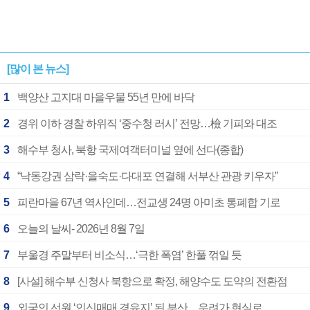
[많이 본 뉴스]
1
백양산 고지대 마을우물 55년 만에 바닥
2
경위 이하 경찰 하위직 ‘중수청 러시’ 전망…檢 기피와 대조
3
해수부 청사, 북항 국제여객터미널 옆에 선다(종합)
4
“낙동강권 삼락·을숙도·다대포 연결해 서부산 관광 키우자”
5
피란마을 67년 역사인데…전교생 24명 아미초 통폐합 기로
6
오늘의 날씨- 2026년 8월 7일
7
부울경 주말부터 비소식…‘극한 폭염’ 한풀 꺾일 듯
8
[사설] 해수부 신청사 북항으로 확정, 해양수도 도약의 전환점
9
외국인 선원 ‘인신매매 경유지’ 된 부산…우려가 현실로