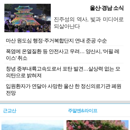
울산·경남 소식
진주성의 역사, 빛과 미디어로
되살아난다
마산 원도심 행정·주거복합단지 연내 준공 수순
폭염에 온열질환 등 안전사고 우려… 양산시, '어필 레
이스' 취소
창녕 중부내륙고속도로서 포탄 발견…살상력 없는 모
의탄으로 밝혀져
입원환자가 연달아 사망한 울산 한 정신의료기관 폐원
전망
근교산
주말엔&라이프