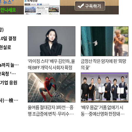
합)
10일 결정
 현실로
‘라이징 스타’ 배우 김민하, 올
금정산 작은 암자에 핀 ‘희망
■ 경남 농정 비전 ‘잘 사는 농촌’…스마트팜 1000㏊까지 늘린다
해 BIFF 개막식 사회자 확정
의 꽃’
■ 교육혁신선도지 공모 코앞인데…구·군 난색에 교육청 ‘쩔쩔’
역기업 응원
■ 검사 신분 버리고 직급하향(10년 이하 저연차 검사)…檢 중수청행 기피
올여름 절대강자 3파전…흥
‘배우 몸값’ 거품 없애기 시
행 조급증에 변칙·무리수 마
동…중예산영화 한정돼 실
케팅도
효성 의문도