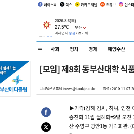
페이스북
엑스
카카오채널
유튜브
인스
사회
정치
경제
해양수산
[모임] 제8회 동부산대학 식
디지털콘텐츠팀 inews@kookje.co.kr
| 입력 : 2010-11-07 2
▶가락(김해 김씨, 허씨, 인천 
종친회 11월 월례회=9일 오전 
산 수영구 광안1동 가락회관. (05