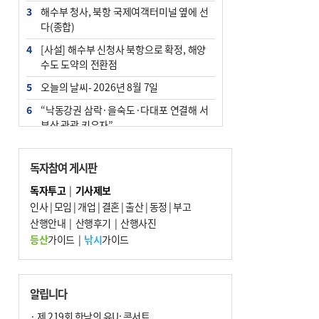
3
해수부 청사, 북항 국제여객터미널 옆에 선
다(종합)
4
[사설] 해수부 신청사 북항으로 확정, 해양
수도 도약의 전환점
5
오늘의 날씨- 2026년 8월 7일
6
“낙동강권 삼락·을숙도·다대포 연결해 서
부산 관광 키우자”
7
부울경 주말부터 비소식…‘극한 폭염’ 한풀
꺾일 듯
독자참여 게시판
8
피란마을 67년 역사인데…전교생 24명 아
독자투고
|
기사제보
미초 통폐합 기로
인사
|
모임
|
개업
|
결혼
|
출산
|
동정
|
부고
9
산행안내
교육혁신선도지 공모 코앞인데…구·군 난
|
산행후기
|
산행사진
색에 교육청 ‘쩔쩔’
등산
가이드
|
낚시
가이드
10
2028 유엔 해양총회 개최지, ‘부산이냐 제
주냐’ 10일 결정
알립니다
· 제 219회 한낮의 유U; 콘서트