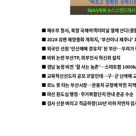
■ 해수부 청사, 북항 국제여객터미널 옆에 선다(종
■ 2028 유엔 해양총회 개최지, ‘부산이냐 제주냐’ 
■ 외국인 선원 ‘인신매매 경유지’ 된 부산…우려가
■ 비위 논란 부산TP, 외부인사 혁신위 설치
■ 르노 못 타는 부산시장…관용차 규정에 막힌 지
■ 마산 원도심 행정·주거복합단지 연내 준공 수순