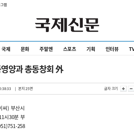
타그램
국제
문화
주말엔
스포츠
기획
인터뷰
T
품영양과 총동창회 外
0:38:33
| 본지 25면
글자 크기
이씨) 부산시
11시30분 부
1)751-258