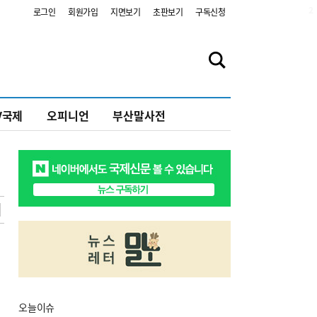
2
로그인
회원가입
지면보기
초판보기
구독신청
V국제
오피니언
부산말사전
오늘
이슈