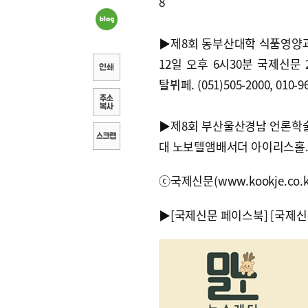
8
▶제8회 동부산대학 식품영양
12일 오후 6시30분 국제신문 
탈뷔페. (051)505-2000, 010-9
▶제8회 부산울산경남 언론학술상
대 노보텔앰배서더 아이리스홀. (0
ⓒ국제신문(www.kookje.co.
▶
[국제신문 페이스북]
[국제신