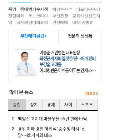
폭염
중대범죄수사청
해양수산부
더불어민주당
전당대회
르노코리아
부산관광
교육혁신선도지
역
극지해양미래포럼
인신매매
UN해양총회
부산메디클럽+
전문의 생생톡
이승준 거인병원 대표원장
회전근개 재파열 잦은 편…어깨 진피
보강술 고려를
어깨병변은 어깨를 이루는 인체 조직
에 발생하는 손상을 말한다. 여기에
는 오십견과 회전근개 증후군, 어깨
의 석회성 힘줄염 등이 있다. 국민건
많이 본 뉴스
강보험에 의하면 어깨병변
종합
정치
경제
사회
스포츠
1
백양산 고지대 마을우물 55년 만에 바닥
2
경위 이하 경찰 하위직 ‘중수청 러시’ 전
망…檢 기피와 대조