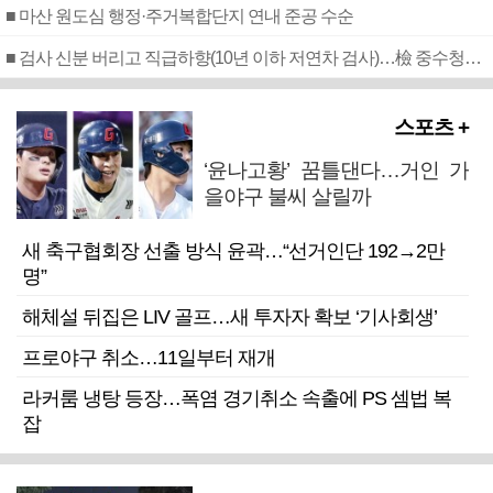
■ 마산 원도심 행정·주거복합단지 연내 준공 수순
■ 검사 신분 버리고 직급하향(10년 이하 저연차 검사)…檢 중수청행 기피
스포츠 +
‘윤나고황’ 꿈틀댄다…거인 가
을야구 불씨 살릴까
새 축구협회장 선출 방식 윤곽…“선거인단 192→2만
명”
해체설 뒤집은 LIV 골프…새 투자자 확보 ‘기사회생’
프로야구 취소…11일부터 재개
라커룸 냉탕 등장…폭염 경기취소 속출에 PS 셈법 복
잡