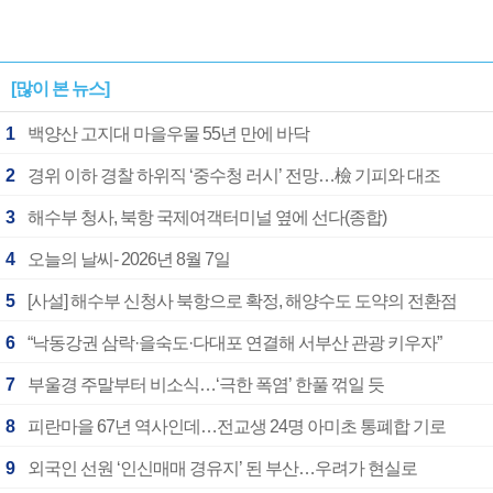
[많이 본 뉴스]
1
백양산 고지대 마을우물 55년 만에 바닥
2
경위 이하 경찰 하위직 ‘중수청 러시’ 전망…檢 기피와 대조
3
해수부 청사, 북항 국제여객터미널 옆에 선다(종합)
4
오늘의 날씨- 2026년 8월 7일
5
[사설] 해수부 신청사 북항으로 확정, 해양수도 도약의 전환점
6
“낙동강권 삼락·을숙도·다대포 연결해 서부산 관광 키우자”
7
부울경 주말부터 비소식…‘극한 폭염’ 한풀 꺾일 듯
8
피란마을 67년 역사인데…전교생 24명 아미초 통폐합 기로
9
외국인 선원 ‘인신매매 경유지’ 된 부산…우려가 현실로