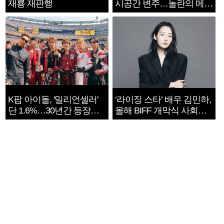
재룡 재판행
시공간 변주…놀란의 메시
지는 ‘전쟁 속죄’
K팝 아이돌, '밀리언셀러'
‘라이징 스타’ 배우 김민하,
단 1.6%…30년간 등장
올해 BIFF 개막식 사회자
1182개팀 전수조사
확정