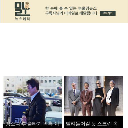
‘뺑소니 후 술타기 의혹’ 이
빨려들어갈 듯 스크린 속