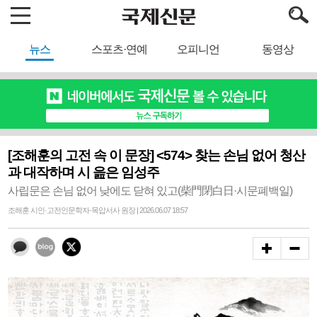
뉴스
스포츠·연예
오피니언
동영상
[조해훈의 고전 속 이 문장] <574> 찾는 손님 없어 청산
과 대작하며 시 읊은 임성주
사립문은 손님 없어 낮에도 닫혀 있고(柴門閉白日·시문폐백일)
조해훈 시인·고전인문학자·목압서사 원장 | 2026.06.07 18:57