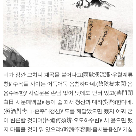
비가 잠깐 그치니 계곡물 불어나고(雨歇溪流漲·우헐계류
창)/ 수목들 사이는 어둑어둑 음침하다네.(陰陰樹木閑·음
음수목한)/ 사립문은 손님 없어 낮에도 닫혀 있고(柴門閉
白日·시문폐백일)/ 동이 술 떠서 청산과 대작(對酌)한다네.
(樽酒對靑山·준주대청산)/ 도를 깨달았으면 됐지 어찌 굳
이 변론할 것이며(悟道何須辨·오도하수변)/ 시 읊으면 됐
지 다듬을 것이 뭐 있으랴.(吟詩不容刪·음시불용산)/ 기심