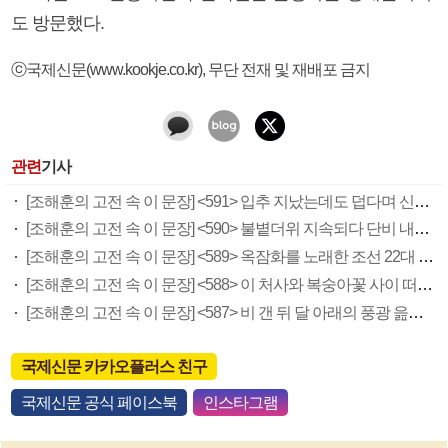
도 방문했다.
ⓒ국제신문(www.kookje.co.kr), 무단 전재 및 재배포 금지
관련
기사
[조해훈의 고전 속 이 문장] <591> 입추 지났는데도 덥다며 신유안에게 보낸 박규수의 편지
[조해훈의 고전 속 이 문장] <590> 불볕더위 지속되다 단비 내려 시 읊은 조선 후기 신익전
[조해훈의 고전 속 이 문장] <589> 옥잠화를 노래한 조선 22대 왕 정조의 시
[조해훈의 고전 속 이 문장] <588> 이 처사와 복숭아꽃 사이 떠다닌 일 읊은 최광유의 시
[조해훈의 고전 속 이 문장] <587> 비 갠 뒤 달 아래의 풍광 읊은 면우 곽종석의 시
국제신문 카카오플러스 친구
국제신문 공식 페이스북
인스타그램