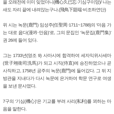
을 오래전에 이미 잊었더니(機心久已忘·기심구이망)/ 나는
새도 자리 끝에 내려앉는구나.(飛鳥下筵端·비조하연단)
위 시는 녹문(鹿門) 임성주(任聖周·1711~1788)의 ‘마음 가
는 대로 읊다(漫吟·만음)’로, 그의 문집인 ‘녹문집(鹿門集)’
권 26에 들어 있다.
그는 1733년(영조 9) 사마시에 합격하여 세자익위사세마
(世子翊衛司洗馬)가 되고 시직(侍直)에 승진하였으나 곧
사직하고, 1758년 공주의 녹문(鹿門)에 들어갔다. 그 뒤 지
방관을 지내다가 다시 녹문에 은거하여 학문 연구로 여생
을 보낸 문사였다.
7구의 ‘기심(機心)’은 기교를 부려 사리(私利)를 꾀하는 마
음을 말한다.