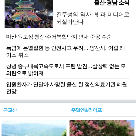
울산·경남 소식
진주성의 역사, 빛과 미디어로
되살아난다
마산 원도심 행정·주거복합단지 연내 준공 수순
폭염에 온열질환 등 안전사고 우려… 양산시, '어필 레
이스' 취소
창녕 중부내륙고속도로서 포탄 발견…살상력 없는 모
의탄으로 밝혀져
입원환자가 연달아 사망한 울산 한 정신의료기관 폐원
전망
근교산
주말엔&라이프