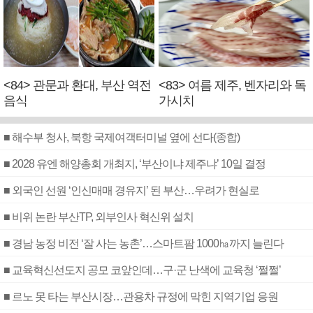
<84> 관문과 환대, 부산 역전
<83> 여름 제주, 벤자리와 독
음식
가시치
■ 해수부 청사, 북항 국제여객터미널 옆에 선다(종합)
■ 2028 유엔 해양총회 개최지, ‘부산이냐 제주냐’ 10일 결정
■ 외국인 선원 ‘인신매매 경유지’ 된 부산…우려가 현실로
■ 비위 논란 부산TP, 외부인사 혁신위 설치
■ 경남 농정 비전 ‘잘 사는 농촌’…스마트팜 1000㏊까지 늘린다
■ 교육혁신선도지 공모 코앞인데…구·군 난색에 교육청 ‘쩔쩔’
■ 르노 못 타는 부산시장…관용차 규정에 막힌 지역기업 응원