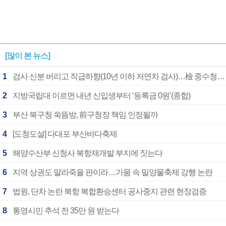
[많이 본 뉴스]
1
검사 신분 버리고 직급하향(10년 이하 저연차 검사)…檢 중수청행 기피
2
지방국립대 이르면 내년 신입생부터 ‘등록금 0원’(종합)
3
부산 북구청 쑥뜸방, 前구청장 책임 인정될까
4
[도청도설] 다대포 부산바다축제
5
해양수산부 신청사 북항재개발 부지에 짓는다
6
지역 상권도 말라죽을 판이라…가뭄 속 밀양물축제 강행 논란
7
법원, 단차 논란 북항 복합환승센터 공사중지 관련 현장검증
8
통영시민 추석 전 35만 원 받는다