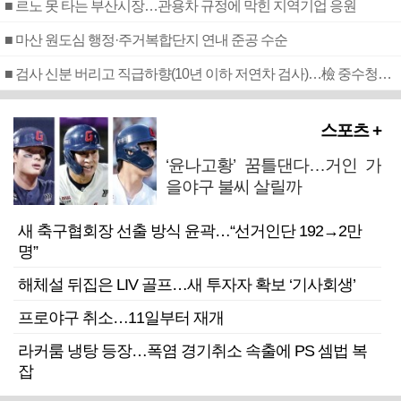
■ 르노 못 타는 부산시장…관용차 규정에 막힌 지역기업 응원
■ 마산 원도심 행정·주거복합단지 연내 준공 수순
■ 검사 신분 버리고 직급하향(10년 이하 저연차 검사)…檢 중수청행 기피
스포츠 +
‘윤나고황’ 꿈틀댄다…거인 가
을야구 불씨 살릴까
새 축구협회장 선출 방식 윤곽…“선거인단 192→2만
명”
해체설 뒤집은 LIV 골프…새 투자자 확보 ‘기사회생’
프로야구 취소…11일부터 재개
라커룸 냉탕 등장…폭염 경기취소 속출에 PS 셈법 복
잡