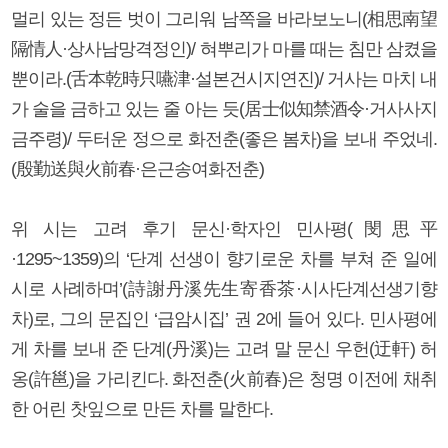
멀리 있는 정든 벗이 그리워 남쪽을 바라보노니(相思南望
隔情人·상사남망격정인)/ 혀뿌리가 마를 때는 침만 삼켰을
뿐이라.(舌本乾時只嚥津·설본건시지연진)/ 거사는 마치 내
가 술을 금하고 있는 줄 아는 듯(居士似知禁酒令·거사사지
금주령)/ 두터운 정으로 화전춘(좋은 봄차)을 보내 주었네.
(殷勤送與火前春·은근송여화전춘)
위 시는 고려 후기 문신·학자인 민사평(閔思平
·1295~1359)의 ‘단계 선생이 향기로운 차를 부쳐 준 일에
시로 사례하며’(詩謝丹溪先生寄香茶·시사단계선생기향
차)로, 그의 문집인 ‘급암시집’ 권 2에 들어 있다. 민사평에
게 차를 보내 준 단계(丹溪)는 고려 말 문신 우헌(迂軒) 허
옹(許邕)을 가리킨다. 화전춘(火前春)은 청명 이전에 채취
한 어린 찻잎으로 만든 차를 말한다.