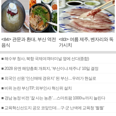
<84> 관문과 환대, 부산 역전
<83> 여름 제주, 벤자리와 독
음식
가시치
■ 해수부 청사, 북항 국제여객터미널 옆에 선다(종합)
■ 2028 유엔 해양총회 개최지, ‘부산이냐 제주냐’ 10일 결정
■ 외국인 선원 ‘인신매매 경유지’ 된 부산…우려가 현실로
■ 비위 논란 부산TP, 외부인사 혁신위 설치
■ 경남 농정 비전 ‘잘 사는 농촌’…스마트팜 1000㏊까지 늘린다
■ 교육혁신선도지 공모 코앞인데…구·군 난색에 교육청 ‘쩔쩔’