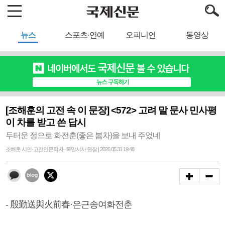
뉴스
스포츠·연예
오피니언
동영상
[조해훈의 고전 속 이 문장] <572> 고려 말 문사 민사평
이 차를 받고 쓴 답시
두터운 정으로 화전춘(좋은 봄차)을 보내 주었네
조해훈 시인·고전인문학자 ·목압서사 원장 | 2026.05.31 19:48
- 殷勤送與火前春·은근송여화전춘