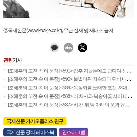
ⓒ국제신문(www.kookje.co.kr), 무단 전재 및 재배포 금지
관련
기사
[조해훈의 고전 속 이 문장] <591> 입추 지났는데도 덥다며 신유안에게 보낸 박규수의 편지
[조해훈의 고전 속 이 문장] <590> 불볕더위 지속되다 단비 내려 시 읊은 조선 후기 신익전
[조해훈의 고전 속 이 문장] <589> 옥잠화를 노래한 조선 22대 왕 정조의 시
[조해훈의 고전 속 이 문장] <588> 이 처사와 복숭아꽃 사이 떠다닌 일 읊은 최광유의 시
[조해훈의 고전 속 이 문장] <587> 비 갠 뒤 달 아래의 풍광 읊은 면우 곽종석의 시
국제신문 카카오플러스 친구
국제신문 공식 페이스북
인스타그램