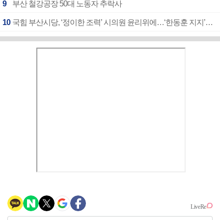
9
부산 철강공장 50대 노동자 추락사
10
국힘 부산시당, ‘정이한 조력’ 시의원 윤리위에…‘한동훈 지지’도 신고접수