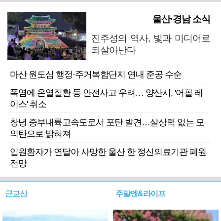
울산·경남 소식
진주성의 역사, 빛과 미디어로
되살아난다
마산 원도심 행정·주거복합단지 연내 준공 수순
폭염에 온열질환 등 안전사고 우려… 양산시, '어필 레
이스' 취소
창녕 중부내륙고속도로서 포탄 발견…살상력 없는 모
의탄으로 밝혀져
입원환자가 연달아 사망한 울산 한 정신의료기관 폐원
전망
근교산
주말엔&라이프