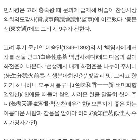
민사평은 고려 충숙왕 때 문과에 급제해 벼슬이 찬성사상
의회의도감사(贊成事商議會議都監事)에 이르렀다. ‘동문
선(東文選)’에도 그의 시 9수가 전한다.
고려 후기 문신인 이숭인(1349~1392)의 시 ‘백염사에게서
차를 선물 받고’(白廉使惠茶·백염사혜다)에도 다음과 같이
화전춘이 나온다. “선생께서 내게 화전춘을 나누어 주시니
(先生分我火前春·선생분아화전춘)/ 빛깔과 맛, 그리고 향
기가 하나하나 모두 새롭구나.(色味和香一一新·색미화향
일일신)/ 천애를 떠돌며 쌓인 서러운 한을 말끔히 씻어 주
니(滌盡天涯流落恨·척진천애유락한)/ 모름지기 좋은 차는
아름다운 사람과 같음을 알아야 하리.(須知佳茗似佳人·수
지가명사가인)