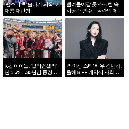
‘뺑소니 후 술타기 의혹’ 이
빨려들어갈 듯 스크린 속
재룡 재판행
시공간 변주…놀란의 메시
지는 ‘전쟁 속죄’
K팝 아이돌, '밀리언셀러'
‘라이징 스타’ 배우 김민하,
단 1.6%…30년간 등장
올해 BIFF 개막식 사회자
1182개팀 전수조사
확정