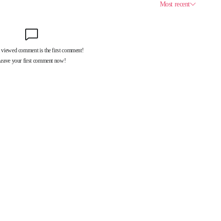
제휴서비스
국제신문대관안내
광고안내
구독신청
독자투고
기사제보
개인정보취급방침
언론윤리강
구 중앙대로 1217
대표전화 : 051-500-5114
발행인·인쇄인 : 황문성
편집인 : 오상