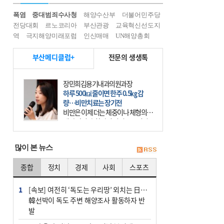
폭염
중대범죄수사청
해양수산부
더불어민주당
전당대회
르노코리아
부산관광
교육혁신선도지
역
극지해양미래포럼
인신매매
UN해양총회
부산메디클럽+
전문의 생생톡
장민희김용기내과의원과장
하루 500㎉ 줄이면 한주 0.5㎏ 감
량…비만치료는 장기전
비만은 이제 더는 체중이나 체형의 문
제가 아니다. 하나의 질병으로 인지
하고 치료와 관리를 해야 한다. 세계
보건기구(WHO)는 이미 1994년 비만
많이 본 뉴스
을 인류의 중요한
종합
정치
경제
사회
스포츠
1
[속보] 여전히 ‘독도는 우리땅’ 외치는 日…
韓선박이 독도 주변 해양조사 활동하자 반
발