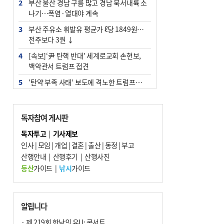
2
부산 울산 경남 구름 많고 경남 북서내륙 소
나기…폭염·열대야 계속
3
부산 주유소 휘발유 평균가 ℓ당 1849원…
전주보다 3원 ↓
4
[속보]‘尹 탄핵 반대’ 세계로교회 손현보,
백악관서 트럼프 접견
5
‘탄약 부족 사태’ 보도에 격노한 트럼프…
군사기밀 유출자 색출 지시
6
[속보] ‘심판 성접대’ 논란 축구협회 공식 사
독자참여 게시판
과…“현재는 부적절 행위 없어”
독자투고
|
기사제보
7
"올해 코스피 사이드카 43회 중 25회는 삼
인사
|
모임
|
개업
|
결혼
|
출산
|
동정
|
부고
전닉스 ETF 이후 발생"
산행안내
|
산행후기
|
산행사진
8
서울 중랑구서 흉기 난동…60대 남성 2명
등산
가이드
|
낚시
가이드
사망
9
부산 앞바다에 기름 425ℓ 유출한 러시아 화
물선 적발
알립니다
10
노후 상수도관 파열에 폭염 속 사상구 2300
· 제 219회 한낮의 유U; 콘서트