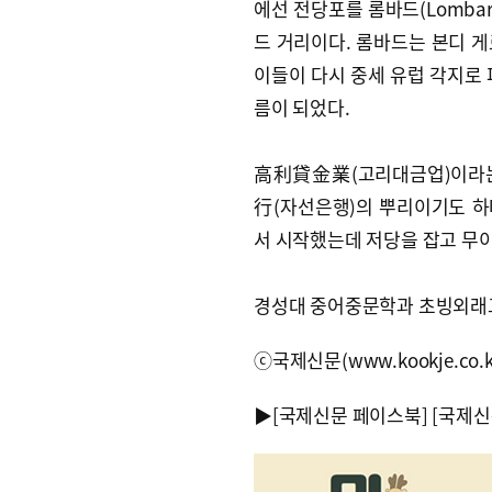
에선 전당포를 롬바드(Lomba
드 거리이다. 롬바드는 본디 
이들이 다시 중세 유럽 각지로 
름이 되었다.
高利貸金業(고리대금업)이라는 
行(자선은행)의 뿌리이기도 하
서 시작했는데 저당을 잡고 무
경성대 중어중문학과 초빙외래
ⓒ국제신문(www.kookje.co.
▶
[국제신문 페이스북]
[국제신