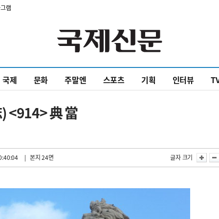
타그램
국제
문화
주말엔
스포츠
기획
인터뷰
T
<914> 典 當
0:40:04
| 본지 24면
글자 크기