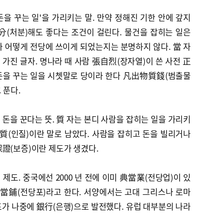
돈을 꾸는 일'을 가리키는 말. 만약 정해진 기한 안에 갚지
分(처분)해도 좋다는 조건이 걸린다. 물건을 잡히는 일은
가 어떻게 전당에 쓰이게 되었는지는 분명하지 않다. 當 자
 가진 글자. 명나라 때 사람 張自烈(장자열)이 쓴 사전 正
 돈을 꾸는 일을 시쳇말로 당이라 한다 凡出物質錢(범출물
 푼다.
 돈을 꾼다는 뜻. 質 자는 본디 사람을 잡히는 일을 가리키
質(인질)이란 말로 남았다. 사람을 잡히고 돈을 빌리거나
證(보증)이란 제도가 생겼다.
제도. 중국에선 2000 년 전에 이미 典當業(전당업)이 있
典當鋪(전당포)라고 한다. 서양에서는 고대 그리스나 로마
가 나중에 銀行(은행)으로 발전했다. 유럽 대부분의 나라