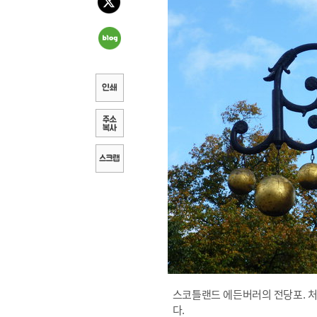
스코틀랜드 에든버러의 전당포. 처
다.