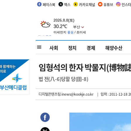
페이스북
엑스
카카오채널
유튜브
인스
사회
정치
경제
해양수산
임형석의 한자 박물지(博物誌) 
법 전(八-6)당할 당(田-8)
디지털콘텐츠팀 inews@kookje.co.kr
| 입력 : 2011-12-18 2