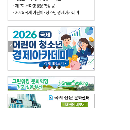
여 가구 6시간 단수
· 제7회 부마항쟁문학상 공모
· 2026 국제 어린이·청소년 경제아카데미