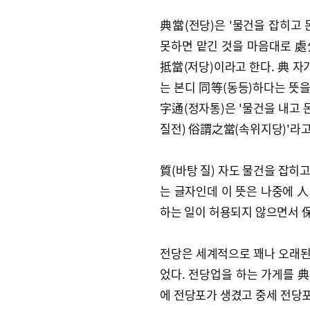
典當(전당)은 '물건을 잡히고 
못하면 맡긴 것을 마음대로 處
抵當(저당)이라고 한다. 典 자
는 본디 同等(동등)하다는 뜻을
字通(정자통)은 '물건을 내고
질전) 俗謂之當(속위지당)'라고
質(바탕 질) 자도 물건을 잡히고
는 글자인데 이 뜻은 나중에 人
하는 일이 허용되지 않으면서 保
전당은 세계적으로 꽤나 오래된 
었다. 전당업을 하는 가게를 
에 전당포가 생겼고 중세 전당포