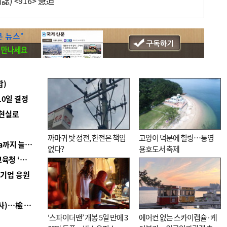
) <916> 急迫
합)
10일 결정
 현실로
까마귀 탓 정전, 한전은 책임
고양이 덕분에 힐링…통영
■ 경남 농정 비전 ‘잘 사는 농촌’…스마트팜 1000㏊까지 늘린다
없다?
용호도서 축제
■ 교육혁신선도지 공모 코앞인데…구·군 난색에 교육청 ‘쩔쩔’
역기업 응원
■ 검사 신분 버리고 직급하향(10년 이하 저연차 검사)…檢 중수청행 기피
‘스파이더맨’ 개봉 5일 만에 3
에어컨 없는 스카이캡슐·케