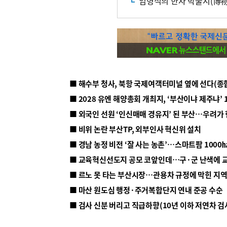
임형석의 한자 박물지(博物誌
■ 해수부 청사, 북항 국제여객터미널 옆에 선다(종
■ 2028 유엔 해양총회 개최지, ‘부산이냐 제주냐’ 
■ 외국인 선원 ‘인신매매 경유지’ 된 부산…우려가
■ 비위 논란 부산TP, 외부인사 혁신위 설치
■ 르노 못 타는 부산시장…관용차 규정에 막힌 지
■ 마산 원도심 행정·주거복합단지 연내 준공 수순