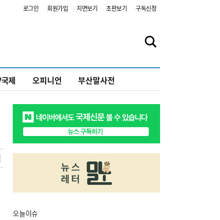
2
로그인
회원가입
지면보기
초판보기
구독신청
V국제
오피니언
부산말사전
오늘
이슈