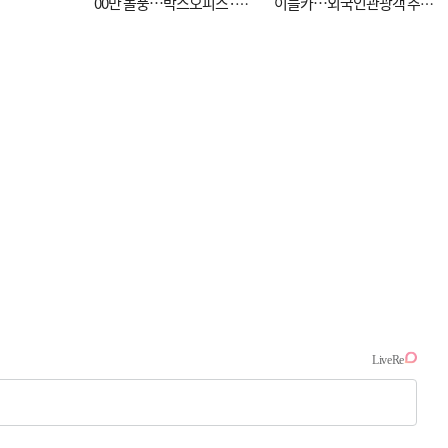
00만 돌풍…박스오피스·예
이블카…외국인관광객 추억
매율 동시 1위
대신 고역 될라