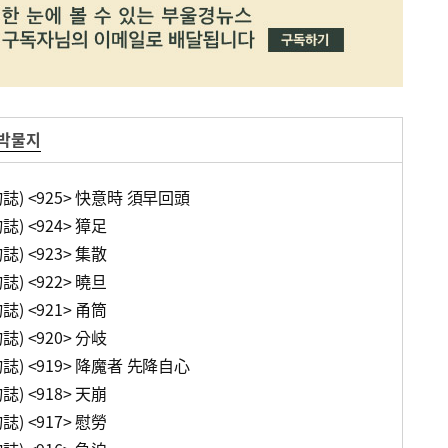
 박물지
誌) <925> 快意時 須早回頭
) <924> 獐足
) <923> 集散
) <922> 曉旦
) <921> 甬筒
) <920> 分岐
誌) <919> 降魔者 先降自心
) <918> 天崩
) <917> 慰勞