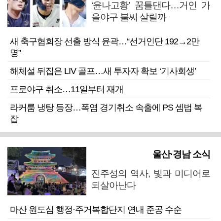
‘윤나고황’ 꿈틀댄다…거인 가
을야구 불씨 살릴까
새 축구협회장 선출 방식 윤곽…“선거인단 192→2만
명”
해체설 뒤집은 LIV 골프…새 투자자 확보 ‘기사회생’
프로야구 취소…11일부터 재개
라커룸 냉탕 등장…폭염 경기취소 속출에 PS 셈법 복
잡
울산·경남 소식
진주성의 역사, 빛과 미디어로
되살아난다
마산 원도심 행정·주거복합단지 연내 준공 수순