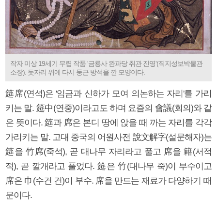
작자 미상 19세기 무렵 작품 '금룡사 완파당 취관 진영'(직지성보박물관
소장). 돗자리 위에 다시 둥근 방석을 깐 모양이다.
筵席(연석)은 '임금과 신하가 모여 의논하는 자리'를 가리
키는 말. 筵中(연중)이라고도 하며 요즘의 會議(회의)와 같
은 뜻이다. 筵과 席은 본디 땅에 앉을 때 까는 자리를 각각
가리키는 말. 고대 중국의 어원사전 說文解字(설문해자)는
筵을 竹席(죽석), 곧 대나무 자리라고 풀고 席을 籍(서적
적), 곧 깔개라고 풀었다. 筵은 竹(대나무 죽)이 부수이고
席은 巾(수건 건)이 부수. 席을 만드는 재료가 다양하기 때
문이다.