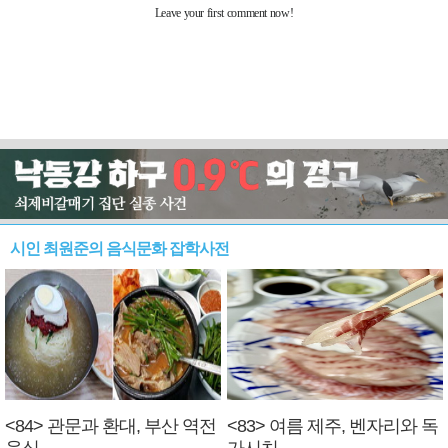
시인 최원준의 음식문화 잡학사전
<84> 관문과 환대, 부산 역전
<83> 여름 제주, 벤자리와 독