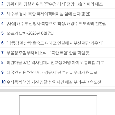
2
경위 이하 경찰 하위직 ‘중수청 러시’ 전망…檢 기피와 대조
3
해수부 청사, 북항 국제여객터미널 옆에 선다(종합)
4
[사설] 해수부 신청사 북항으로 확정, 해양수도 도약의 전환점
5
오늘의 날씨- 2026년 8월 7일
6
“낙동강권 삼락·을숙도·다대포 연결해 서부산 관광 키우자”
7
부울경 주말부터 비소식…‘극한 폭염’ 한풀 꺾일 듯
8
피란마을 67년 역사인데…전교생 24명 아미초 통폐합 기로
9
외국인 선원 ‘인신매매 경유지’ 된 부산…우려가 현실로
10
수사독점 책임 커진 경찰, 방치사건 해결 부랴부랴 속도전