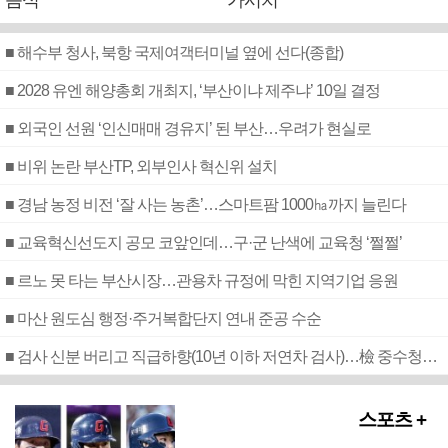
음식
가시치
■ 해수부 청사, 북항 국제여객터미널 옆에 선다(종합)
■ 2028 유엔 해양총회 개최지, ‘부산이냐 제주냐’ 10일 결정
■ 외국인 선원 ‘인신매매 경유지’ 된 부산…우려가 현실로
■ 비위 논란 부산TP, 외부인사 혁신위 설치
■ 경남 농정 비전 ‘잘 사는 농촌’…스마트팜 1000㏊까지 늘린다
■ 교육혁신선도지 공모 코앞인데…구·군 난색에 교육청 ‘쩔쩔’
■ 르노 못 타는 부산시장…관용차 규정에 막힌 지역기업 응원
■ 마산 원도심 행정·주거복합단지 연내 준공 수순
■ 검사 신분 버리고 직급하향(10년 이하 저연차 검사)…檢 중수청행 기피
스포츠 +