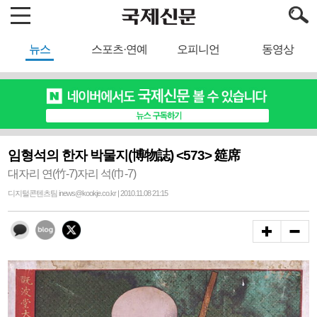
뉴스
스포츠·연예
오피니언
동영상
임형석의 한자 박물지(博物誌) <573> 筵席
대자리 연(竹-7)자리 석(巾-7)
디지털콘텐츠팀 inews@kookje.co.kr | 2010.11.08 21:15