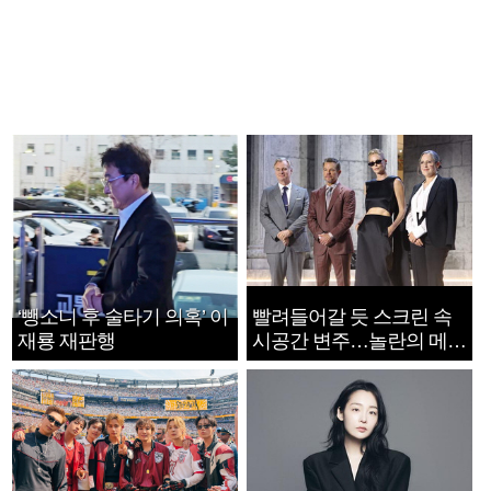
‘뺑소니 후 술타기 의혹’ 이
빨려들어갈 듯 스크린 속
재룡 재판행
시공간 변주…놀란의 메시
지는 ‘전쟁 속죄’