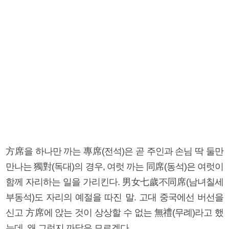
方席을 하나만 까는 專席(전석)은 곧 주인과 손님 딱 둘만
만나는 獨對(독대)의 경우, 여럿 까는 同席(동석)은 여럿이
함께 자리하는 일을 가리킨다. 男女七歲不同席(남녀칠세
부동석)도 자리의 예절을 따진 말. 고대 중국에선 버선을
신고 方席에 앉는 것이 상상할 수 없는 無禮(무례)라고 했
는데, 왜 그런지 까닭은 모르겠다.