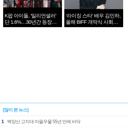
K팝 아이돌, '밀리언셀러'
‘라이징 스타’ 배우 김민하,
단 1.6%…30년간 등장
올해 BIFF 개막식 사회자
1182개팀 전수조사
확정
[많이 본 뉴스]
1
백양산 고지대 마을우물 55년 만에 바닥