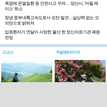
폭염에 온열질환 등 안전사고 우려… 양산시, '어필 레
이스' 취소
창녕 중부내륙고속도로서 포탄 발견…살상력 없는 모
의탄으로 밝혀져
입원환자가 연달아 사망한 울산 한 정신의료기관 폐원
전망
근교산
주말엔&라이프
근교산&그너머…상주·문경
폭염보다 더 뜨거워라…100
청화산~시루봉
일을 붉게 불태울 ‘선비정신’