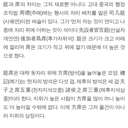
筵과 席의 차이는 그저 재료뿐 아니다. 고대 중국의 행정
조직법 周禮(주례)에는 행사의 자리 배치를 맡은 司几筵
(사궤연)이란 벼슬이 있다. 그가 '먼저 까는 것이 연이고 나
중에 자리 위에 더하는 것이 석이다 先設者皆言筵(선설자
개언연) 後加者爲席(후가자위석)'. 筵은 크기가 크고 아래
에 깔리며 席은 크기가 작고 위에 깔기 때문에 더 높은 것
으로 쳤다.
筵席은 대략 돗자리 위에 方席(방석)을 늘어놓은 모양. 禮
記(예기)는 '천자의 방석은 다섯 겹, 제후의 방석은 세 겹 天
子之席五重(천자지석오중) 諸侯之席三重(제후지석삼
중)'이라 한다. 지위가 높은 사람이 方席을 많이 까니 높이
도 더 높아질 수밖에 없다. 이제 方席은 그저 물건이 아니
라 지위의 상징이다.