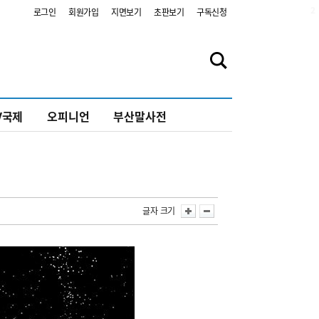
2
로그인
회원가입
지면보기
초판보기
구독신청
V국제
오피니언
부산말사전
글자 크기