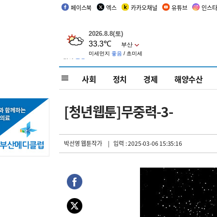
페이스북
엑스
카카오채널
유튜브
인스
사회
정치
경제
해양수산
[청년웹툰]무중력-3-
박선영 웹툰작가
| 입력 : 2025-03-06 15:35:16