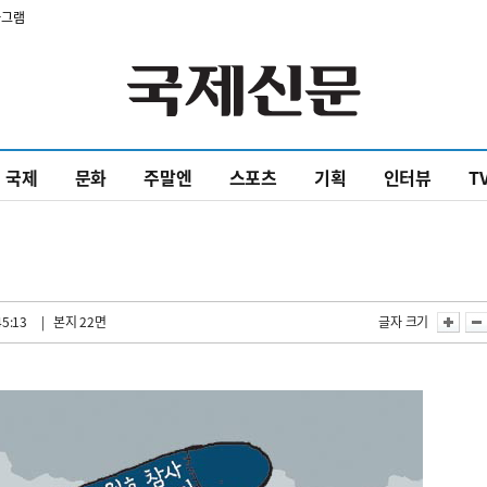
타그램
국제
문화
주말엔
스포츠
기획
인터뷰
T
45:13
| 본지 22면
글자 크기