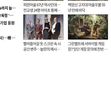
피란마을 67년 역사인데…
백양산 고지대 마을우물 55
■ 경남 농정 비전 ‘잘 사는 농촌’…스마트팜 1000㏊까지 늘린다
전교생 24명 아미초 통폐합
년 만에 바닥
■ 교육혁신선도지 공모 코앞인데…구·군 난색에 교육청 ‘쩔쩔’
기로
역기업 응원
■ 검사 신분 버리고 직급하향(10년 이하 저연차 검사)…檢 중수청행 기피
빨려들어갈 듯 스크린 속 시
그린벨트에 서바이벌 게임
공간 변주…놀란의 메시지
장? 잇단 개장 문의에 찬반 논
는 ‘전쟁 속죄’
쟁