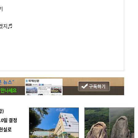
기
리겠지♬
합)
10일 결정
 현실로