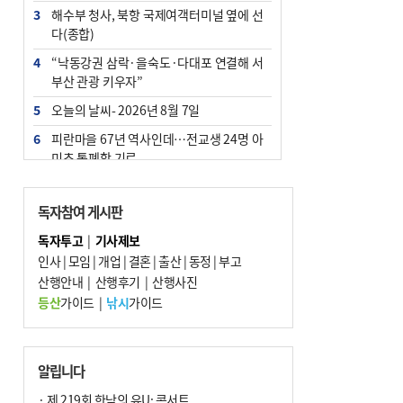
3
해수부 청사, 북항 국제여객터미널 옆에 선
다(종합)
4
“낙동강권 삼락·을숙도·다대포 연결해 서
부산 관광 키우자”
5
오늘의 날씨- 2026년 8월 7일
6
피란마을 67년 역사인데…전교생 24명 아
미초 통폐합 기로
7
[사설] 해수부 신청사 북항으로 확정, 해양
수도 도약의 전환점
독자참여 게시판
8
부울경 주말부터 비소식…‘극한 폭염’ 한풀
독자투고
|
기사제보
꺾일 듯
인사
|
모임
|
개업
|
결혼
|
출산
|
동정
|
부고
9
산행안내
외국인 선원 ‘인신매매 경유지’ 된 부산…
|
산행후기
|
산행사진
우려가 현실로
등산
가이드
|
낚시
가이드
10
르노 못 타는 부산시장…관용차 규정에 막
힌 지역기업 응원
알립니다
· 제 219회 한낮의 유U; 콘서트