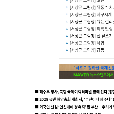
[서상균 그림창] 고민
[서상균 그림창] 뒤통수 치
[서상균 그림창] 지구시계
[서상균 그림창] 뭐든 걸
[서상균 그림창] 의혹 맛집
[서상균 그림창] 신 활쏘기
[서상균 그림창] 낙엽
[서상균 그림창] 급등
■ 해수부 청사, 북항 국제여객터미널 옆에 선다(종
■ 2028 유엔 해양총회 개최지, ‘부산이냐 제주냐’ 
■ 외국인 선원 ‘인신매매 경유지’ 된 부산…우려가