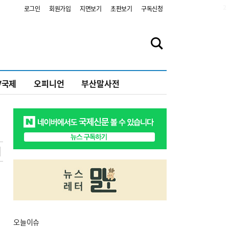
2
로그인
회원가입
지면보기
초판보기
구독신청
V국제
오피니언
부산말사전
오늘
이슈