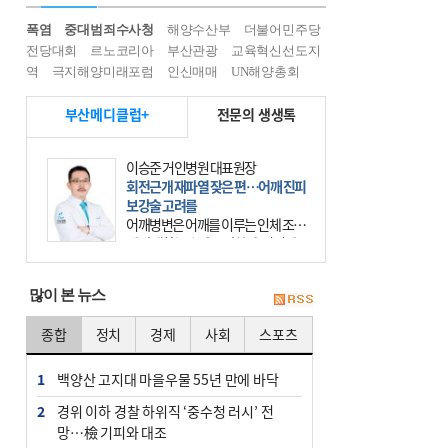
폭염
중대범죄수사청
해양수산부
더불어민주당
전당대회
르노코리아
부산관광
교육혁신선도지
역
극지해양미래포럼
인신매매
UN해양총회
부산메디클럽+
전문의 생생톡
이승준 거인병원 대표원장
회전근개 재파열 잦은 편…어깨 진피
보강술 고려를
어깨병변은 어깨를 이루는 인체 조직
에 발생하는 손상을 말한다. 여기에
는 오십견과 회전근개 증후군, 어깨
의 석회성 힘줄염 등이 있다. 국민건
많이 본 뉴스
강보험에 의하면 어깨병변
종합
정치
경제
사회
스포츠
1
백양산 고지대 마을우물 55년 만에 바닥
2
경위 이하 경찰 하위직 ‘중수청 러시’ 전
망…檢 기피와 대조