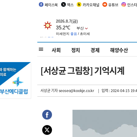
페이스북
엑스
카카오채널
유튜브
인스
사회
정치
경제
해양수산
[서상균 그림창] 기억시계
서상균 기자
seoseo@kookje.co.kr
| 입력 : 2024-04-15 19: