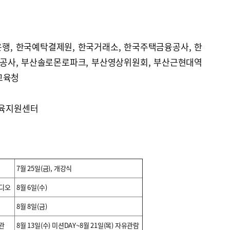
은행, 한국예탁결제원, 한국거래소, 한국주택금융공사, 한
공사, 부산솔로몬로파크, 부산영상위원회, 부산근현대역
교육청
교육지원센터
7월 25일(금), 개강식
디오
8월 6일(수)
8월 8일(금)
관
8월 13일(수) 미션DAY~8월 21일(목) 자유관람