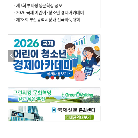
· 제7회 부마항쟁문학상 공모
· 2026 국제 어린이·청소년 경제아카데미
· 제28회 부산광역시장배 전국바둑대회