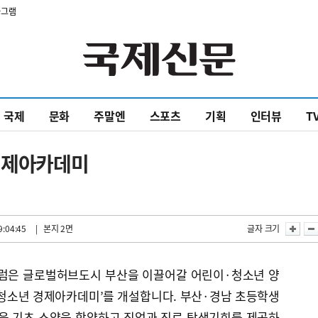
타그램
국제
문화
주말엔
스포츠
기획
인터뷰
T
 경제아카데미
9:04:45
| 본지 2면
글자 크기
은 글로벌허브도시 부산을 이끌어갈 어린이·청소년 양
이&청소년 경제아카데미’를 개설합니다. 부산·경남 초등학생
융 기초 소양을 함양하고 직업과 진로 탐색기회를 제공하