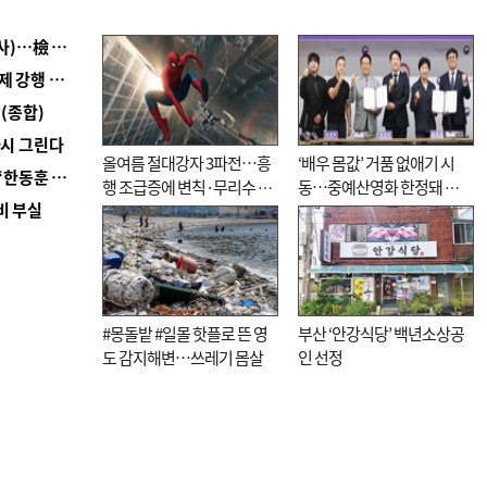
■ 검사 신분 버리고 직급하향(10년 이하 저연차 검사)…檢 중수청행 기피
■ 지역 상권도 말라죽을 판이라…가뭄 속 밀양물축제 강행 논란
(종합)
다시 그린다
올여름 절대강자 3파전…흥
‘배우 몸값’ 거품 없애기 시
■ 국힘 부산시당, ‘정이한 조력’ 시의원 윤리위에…‘한동훈 지지’도 신고접수
행 조급증에 변칙·무리수 마
동…중예산영화 한정돼 실
비 부실
케팅도
효성 의문도
#몽돌밭 #일몰 핫플로 뜬 영
부산 ‘안강식당’ 백년소상공
도 감지해변…쓰레기 몸살
인 선정