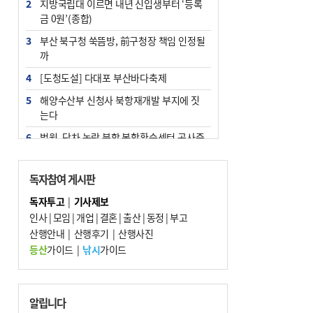
2
지방국립대 이르면 내년 신입생부터 ‘등록
금 0원’(종합)
3
부산 북구청 쑥뜸방, 前구청장 책임 인정될
까
4
[도청도설] 다대포 부산바다축제
5
해양수산부 신청사 북항재개발 부지에 짓
는다
6
법원, 단차 논란 북항 복합환승센터 공사중
지 관련 현장검증
7
지역 상권도 말라죽을 판이라…가뭄 속 밀
독자참여 게시판
양물축제 강행 논란
독자투고
|
기사제보
8
통영시민 추석 전 35만 원 받는다
인사
|
모임
|
개업
|
결혼
|
출산
|
동정
|
부고
9
산행안내
부산 철강공장 50대 노동자 추락사
|
산행후기
|
산행사진
등산
가이드
|
낚시
가이드
10
국힘 부산시당, ‘정이한 조력’ 시의원 윤리
위에…‘한동훈 지지’도 신고접수
알립니다