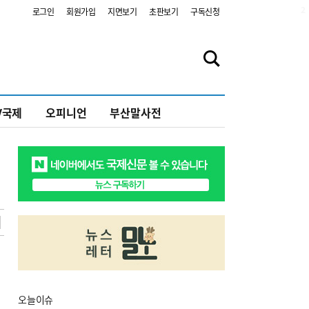
2
로그인
회원가입
지면보기
초판보기
구독신청
V국제
오피니언
부산말사전
오늘
이슈