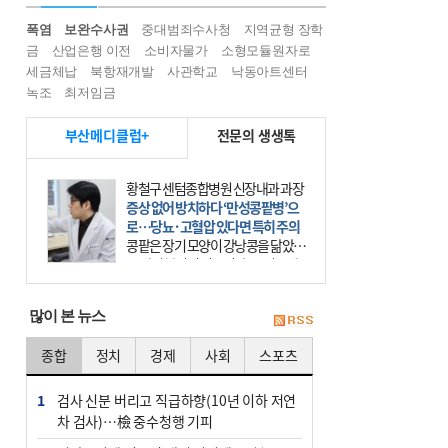
폭염
보완수사권
중대범죄수사청
지역균형 장학
금
산업은행 이전
소비자물가
소형모듈원자로
세금체납
북항재개발
사관학교
낙동아트센터
녹조
최저임금
부산메디클럽+
전문의 생생톡
김주현 웅진한의원 원장
단백질 열풍 속 놓치지 말아야 할 ‘균
형’
단백질만 많이 먹으면 건강할까. 요
즘 건강을 이야기할 때 빠지지 않는
키워드가 단백질이다. 헬스장을 다니
는 젊은 층부터 기초체력을 챙기려는
많이 본 뉴스
중·장년층까지 모두 “
종합
정치
경제
사회
스포츠
1
검사 신분 버리고 직급하향(10년 이하 저연
차 검사)…檢 중수청행 기피