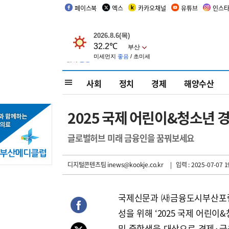
페이스북
엑스
카카오채널
유튜브
인스
사회
정치
경제
해양수산
2025 국제 어린이&청소년
글로벌허브 미래 금융인을 꿈꿔보세요
디지털콘텐츠팀 inews@kookje.co.kr
| 입력 : 2025-07-07 1
국제신문과 ㈔금융도시부산포럼
성을 위해 ‘2025 국제 어린
및 중학생을 대상으로 경제·금