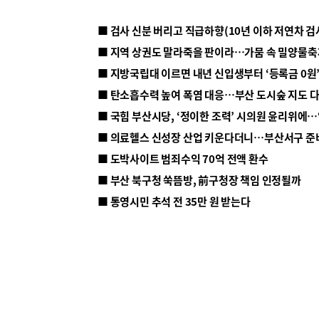
■ 지방국립대 이르면 내년 신입생부터 ‘등록금 0원’
■ 탄소흡수력 높여 폭염 대응…부산 도시숲 지도 
■ 의료헬스 신성장 산업 키운다더니…부산서구 준
■ 도박사이트 범죄수익 70억 전액 환수
■ 부산 북구청 쑥뜸방, 前구청장 책임 인정될까
■ 통영시민 추석 전 35만 원 받는다