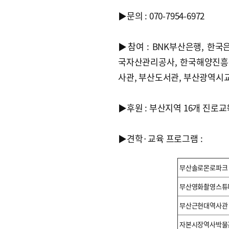
▶문의 : 070-7954-6972
▶참여 : BNK부산은행, 한국
국자산관리공사, 한국해양진흥
사관, 부산도서관, 부산광역시
▶후원 : 부산지역 16개 진로
▶견학·교육 프로그램 :
부산솔로몬로파크
부산영화촬영스튜
부산근현대역사관
자본시장역사박물