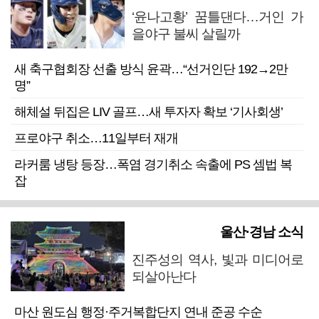
‘윤나고황’ 꿈틀댄다…거인 가
을야구 불씨 살릴까
새 축구협회장 선출 방식 윤곽…“선거인단 192→2만
명”
해체설 뒤집은 LIV 골프…새 투자자 확보 ‘기사회생’
프로야구 취소…11일부터 재개
라커룸 냉탕 등장…폭염 경기취소 속출에 PS 셈법 복
잡
울산·경남 소식
진주성의 역사, 빛과 미디어로
되살아난다
마산 원도심 행정·주거복합단지 연내 준공 수순