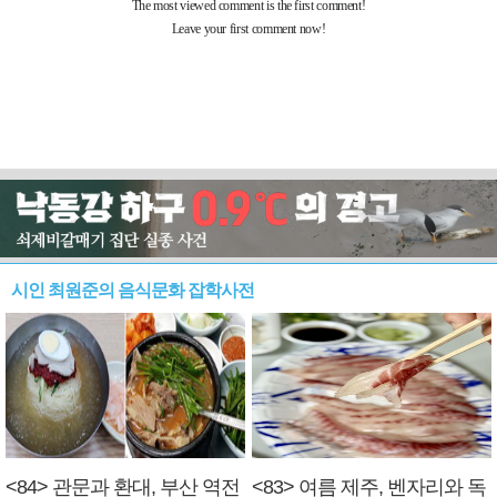
시인 최원준의 음식문화 잡학사전
<84> 관문과 환대, 부산 역전
<83> 여름 제주, 벤자리와 독