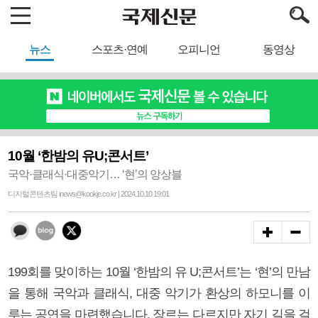
뉴스
스포츠·연예
오피니언
동영상
10월 ‘한밤의 유U;콘서트’
국악·클래식·대중악기… ‘현’의 앙상블
디지털콘텐츠팀 inews@kookje.co.kr | 2024.10.10 19:01
199회를 맞이하는 10월 ‘한밤의 유 U;콘서트’는 ‘현’의 만남
을 통해 국악과 클래식, 대중 악기가 환상의 하모니를 이
루는 공연을 마련했습니다. 장르는 다르지만 자기 길을 걸