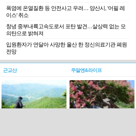
폭염에 온열질환 등 안전사고 우려… 양산시, '어필 레
이스' 취소
창녕 중부내륙고속도로서 포탄 발견…살상력 없는 모
의탄으로 밝혀져
입원환자가 연달아 사망한 울산 한 정신의료기관 폐원
전망
근교산
주말엔&라이프
근교산&그너머…상주·문경
폭염보다 더 뜨거워라…100
청화산~시루봉
일을 붉게 불태울 ‘선비정신’