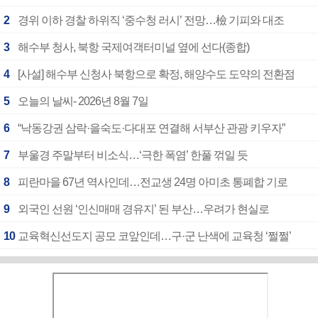
2
경위 이하 경찰 하위직 ‘중수청 러시’ 전망…檢 기피와 대조
3
해수부 청사, 북항 국제여객터미널 옆에 선다(종합)
4
[사설] 해수부 신청사 북항으로 확정, 해양수도 도약의 전환점
5
오늘의 날씨- 2026년 8월 7일
6
“낙동강권 삼락·을숙도·다대포 연결해 서부산 관광 키우자”
7
부울경 주말부터 비소식…‘극한 폭염’ 한풀 꺾일 듯
8
피란마을 67년 역사인데…전교생 24명 아미초 통폐합 기로
9
외국인 선원 ‘인신매매 경유지’ 된 부산…우려가 현실로
10
교육혁신선도지 공모 코앞인데…구·군 난색에 교육청 ‘쩔쩔’