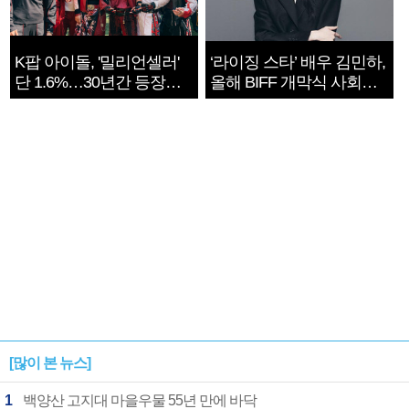
K팝 아이돌, '밀리언셀러'
‘라이징 스타’ 배우 김민하,
단 1.6%…30년간 등장
올해 BIFF 개막식 사회자
1182개팀 전수조사
확정
[많이 본 뉴스]
1
백양산 고지대 마을우물 55년 만에 바닥