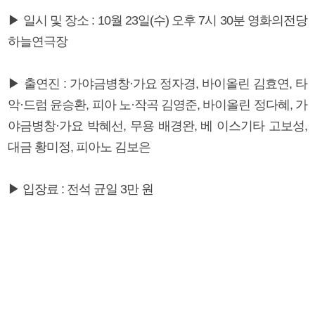
▶ 일시 및 장소 : 10월 23일(수) 오후 7시 30분 영화의전당
하늘연극장
▶ 출연진 : 가야금병창·가요 정자경, 바이올린 김효연, 타
악·드럼 윤승환, 피아 노·작곡 김영준, 바이올린 정다혜, 가
야금병창·가요 박혜선, 무용 배경완, 베 이스기타 고보성,
대금 황미정, 피아노 김보은
▶ 입장료 : 전석 균일 3만 원