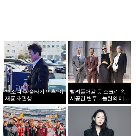
‘뺑소니 후 술타기 의혹’ 이
빨려들어갈 듯 스크린 속
재룡 재판행
시공간 변주…놀란의 메시
지는 ‘전쟁 속죄’