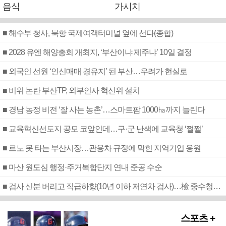
음식
가시치
■ 해수부 청사, 북항 국제여객터미널 옆에 선다(종합)
■ 2028 유엔 해양총회 개최지, ‘부산이냐 제주냐’ 10일 결정
■ 외국인 선원 ‘인신매매 경유지’ 된 부산…우려가 현실로
■ 비위 논란 부산TP, 외부인사 혁신위 설치
■ 경남 농정 비전 ‘잘 사는 농촌’…스마트팜 1000㏊까지 늘린다
■ 교육혁신선도지 공모 코앞인데…구·군 난색에 교육청 ‘쩔쩔’
■ 르노 못 타는 부산시장…관용차 규정에 막힌 지역기업 응원
■ 마산 원도심 행정·주거복합단지 연내 준공 수순
■ 검사 신분 버리고 직급하향(10년 이하 저연차 검사)…檢 중수청행 기피
스포츠 +