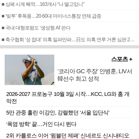
■ 상폐 시계 째깍…163개사 “나 떨고있니”
■ ‘빚투’ 후폭풍…20·60대 마이너스통장 연체 급증
■ 국내 대형로펌도 ‘생성형 AI’ 쓴다
■ 축구협회 ‘성 접대’ 의혹 일파만파…日도 의혹 연루 거론 심판 2명 조사
스포츠 +
‘코리아 GC 주장’ 안병훈, LIV서
韓선수 최고 성적
2026-2027 프로농구 10월 3일 시작…KCC, LG와 홈 개
막전
5만 관중 홀린 이강인, 강렬했던 ‘서울 입단식’
‘폭염 방학’ 끝…거인 다시 뛴다
2위 카를로스 이어 ‘윔블던 제패’ 신네르도 신시내티오