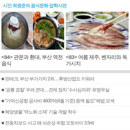
시인 최원준의 음식문화 잡학사전
<84> 관문과 환대, 부산 역전
<83> 여름 제주, 벤자리와 독
음식
가시치
■ 핀테크, 부산 부가가치 2위…후방산업도 키워라
■ ‘공룡 경찰’ 우려 큰데…견제 장치 ‘수사심의위’ 유명무실
■ “가덕신공항 공사비 4600억(4월 기준) 증액 필요” 해법 모색
■ 해양생물 ‘역노화 소재’ 기술 개발 착수
■ 전동킥보드 사고 때 뇌손상 위험 오토바이 3.5배