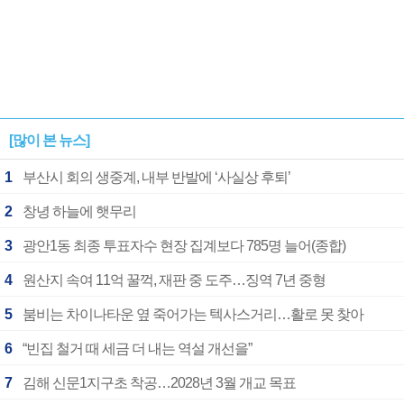
[많이 본 뉴스]
1
부산시 회의 생중계, 내부 반발에 ‘사실상 후퇴’
2
창녕 하늘에 햇무리
3
광안1동 최종 투표자수 현장 집계보다 785명 늘어(종합)
4
원산지 속여 11억 꿀꺽, 재판 중 도주…징역 7년 중형
5
붐비는 차이나타운 옆 죽어가는 텍사스거리…활로 못 찾아
6
“빈집 철거 때 세금 더 내는 역설 개선을”
7
김해 신문1지구초 착공…2028년 3월 개교 목표