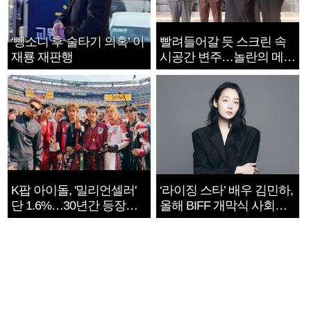
‘뺑소니 후 술타기 의혹’ 이
빨려들어갈 듯 스크린 속
재룡 재판행
시공간 변주…놀란의 메시
지는 ‘전쟁 속죄’
K팝 아이돌, '밀리언셀러'
‘라이징 스타’ 배우 김민하,
단 1.6%…30년간 등장
올해 BIFF 개막식 사회자
1182개팀 전수조사
확정