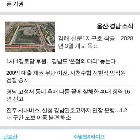
픈 기권
울산·경남 소식
김해 신문1지구초 착공…2028
년 3월 개교 목표
1사 1경로당 후원…경남도 ‘온정의 다리’ 놓는다
200억 대출 채권 무단 이전, 사천수협 전현직 임직원
검찰 송치
경남 고성서 동네 후배 다툼 끝에 살해한 40대 징역 16
년 선고
진주 시내버스, 산청 경남간호고까지 연장 운행…1.2
㎞ 구간 도보 이동 불편 해소
근교산
주말엔&라이프