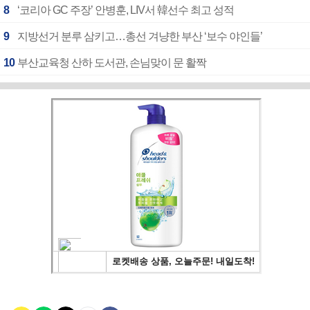
8
‘코리아 GC 주장’ 안병훈, LIV서 韓선수 최고 성적
9
지방선거 분루 삼키고…총선 겨냥한 부산 ‘보수 야인들’
10
부산교육청 산하 도서관, 손님맞이 문 활짝