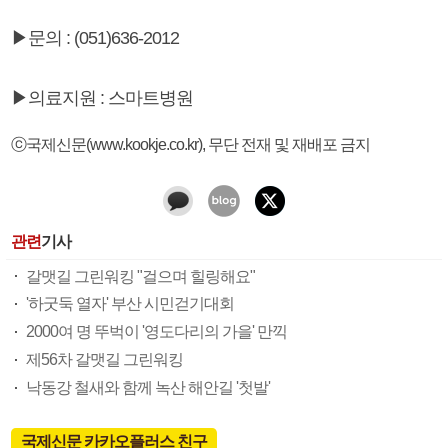
▶문의 : (051)636-2012
▶의료지원 : 스마트병원
ⓒ국제신문(www.kookje.co.kr), 무단 전재 및 재배포 금지
관련
기사
갈맷길 그린워킹 "걸으며 힐링해요"
'하굿둑 열자' 부산 시민걷기대회
2000여 명 뚜벅이 '영도다리의 가을' 만끽
제56차 갈맷길 그린워킹
낙동강 철새와 함께 녹산 해안길 '첫발'
국제신문 카카오플러스 친구