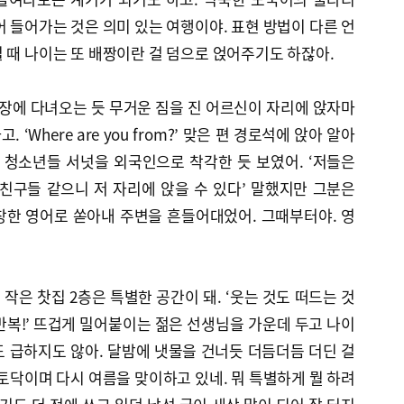
어 들어가는 것은 의미 있는 여행이야. 표현 방법이 다른 언
 때 나이는 또 배짱이란 걸 덤으로 얹어주기도 하잖아.
시장에 다녀오는 듯 무거운 짐을 진 어르신이 자리에 앉자마
‘Where are you from?’ 맞은 편 경로석에 앉아 알아
 청소년들 서넛을 외국인으로 착각한 듯 보였어. ‘저들은
친구들 같으니 저 자리에 앉을 수 있다’ 말했지만 그분은
창한 영어로 쏟아내 주변을 흔들어대었어. 그때부터야. 영
작은 찻집 2층은 특별한 공간이 돼. ‘웃는 것도 떠드는 것
 반복!’ 뜨겁게 밀어붙이는 젊은 선생님을 가운데 두고 나이
 급하지도 않아. 달밤에 냇물을 건너듯 더듬더듬 더딘 걸
 토닥이며 다시 여름을 맞이하고 있네. 뭐 특별하게 뭘 하려