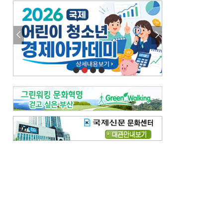
엘리트 자평해온 市 공무원…생중계 회의서 능력 입증을
김준희의 클래식 인사이트
[전체보기]
여름날의 애상, 왈츠
빛나는 꿈의 계절, 4월의 노래
김지윤의 우리음악 이야기
[전체보기]
세종시대 음악이 전해진 이유
영산회상, 불교음악에서 풍류음악으로
뉴스와 현장
[전체보기]
‘800조 투자’ 희비 가른 재생에너지
뜨거워지는 바다, 북쪽으로 열리는 항로
데스크시각
[전체보기]
물은 행정구역 경계를 따라 흐르지 않는다
도청도설
[전체보기]
회피형 대통령
다대포 부산바다축제
독자 투고
[전체보기]
새로운 시작 ‘황혼 이혼’
무료 화장실 깨끗하게 쓰자
메디칼럼
[전체보기]