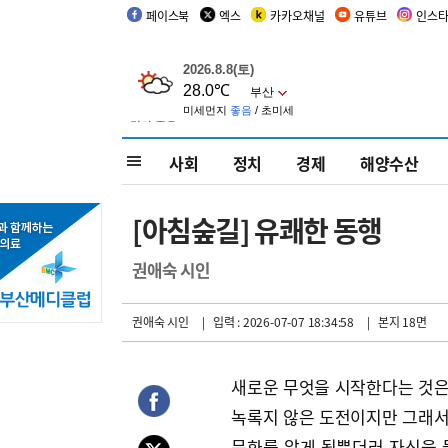
페이스북
엑스
카카오채널
유튜브
인스
사회
정치
경제
해양수산
[아침숲길] 유쾌한 동행
권애숙 시인
권애숙 시인
| 입력 : 2026-07-07 18:34:58
| 본지 18면
새로운 무엇을 시작한다는 것은 
녹록지 않은 도전이지만 그래서 
문화를 알게 될뿐더러 자신을 