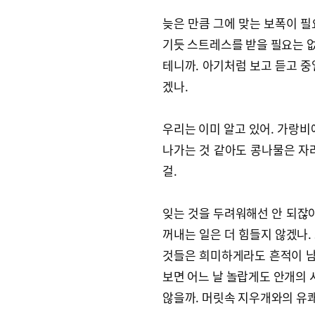
늦은 만큼 그에 맞는 보폭이 필
기듯 스트레스를 받을 필요는 없
테니까. 아기처럼 보고 듣고 중
겠나.
우리는 이미 알고 있어. 가랑비
나가는 것 같아도 콩나물은 자
걸.
잊는 것을 두려워해선 안 되잖아
꺼내는 일은 더 힘들지 않겠나.
것들은 희미하게라도 흔적이 남
보면 어느 날 놀랍게도 안개의
않을까. 머릿속 지우개와의 유쾌한 