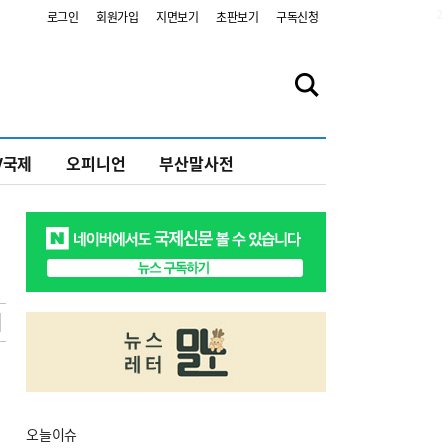
2
로그인
회원가입
지면보기
초판보기
구독신청
V국제
오피니언
부산말사전
오늘
이슈