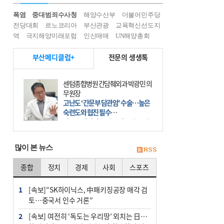
폭염
중대범죄수사청
해양수산부
더불어민주당
전당대회
르노코리아
부산관광
교육혁신선도지
역
극지해양미래포럼
인신매매
UN해양총회
부산메디클럽+
전문의 생생톡
센텀종합병원 간담췌외과 박광민 의
무원장
고난도 ‘간문부 담관암’ 수술…높은
숙련도와 협진 필수
간문부 담관암(클라츠킨 종양)은 좌
우 간에서 나오는, 담관(담즙 배출 경
로)이 합쳐지는 부위인 ‘간문부(肝門
많이 본 뉴스
部)’에 생기는 악성 종양이다. 간동맥
문맥 림프절 담
종합
정치
경제
사회
스포츠
1
[속보]“SK하이닉스, 中패키징공장 매각 검
토…중국서 인수 거론”
2
[속보] 여전히 ‘독도는 우리땅’ 외치는 日…