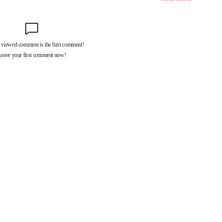
제휴서비스
국제신문대관안내
광고안내
구독신청
독자투고
기사제보
개인정보취급방침
언론윤리강
구 중앙대로 1217
대표전화 : 051-500-5114
발행인·인쇄인 : 황문성
편집인 : 오상
.kr All rights reserved.