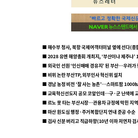
■ 해수부 청사, 북항 국제여객터미널 옆에 선다(종
■ 2028 유엔 해양총회 개최지, ‘부산이냐 제주냐’ 
■ 외국인 선원 ‘인신매매 경유지’ 된 부산…우려가
■ 비위 논란 부산TP, 외부인사 혁신위 설치
■ 르노 못 타는 부산시장…관용차 규정에 막힌 지
■ 마산 원도심 행정·주거복합단지 연내 준공 수순