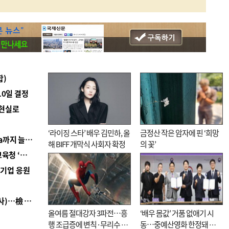
합)
10일 결정
 현실로
‘라이징 스타’ 배우 김민하, 올
금정산 작은 암자에 핀 ‘희망
■ 경남 농정 비전 ‘잘 사는 농촌’…스마트팜 1000㏊까지 늘린다
해 BIFF 개막식 사회자 확정
의 꽃’
■ 교육혁신선도지 공모 코앞인데…구·군 난색에 교육청 ‘쩔쩔’
역기업 응원
■ 검사 신분 버리고 직급하향(10년 이하 저연차 검사)…檢 중수청행 기피
올여름 절대강자 3파전…흥
‘배우 몸값’ 거품 없애기 시
행 조급증에 변칙·무리수 마
동…중예산영화 한정돼 실