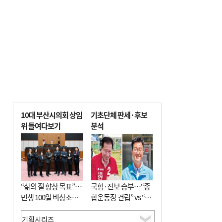
전닉스 ETF 이후 발생"
10대 부산시의회 상임
기초단체 판세·후보
위 들여다보기
분석
“삶의 질 향상 목표”…
국힘·진보 승부…“종
민생 100일 비상조치
합운동장 건립” vs “출
면밀 심사
근 공공버스 도입”