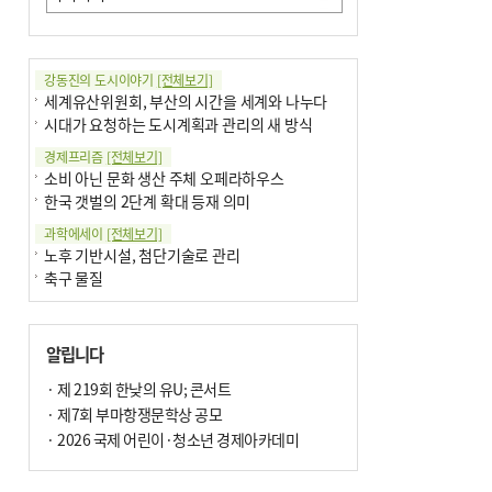
강동진의 도시이야기
[전체보기]
세계유산위원회, 부산의 시간을 세계와 나누다
시대가 요청하는 도시계획과 관리의 새 방식
경제프리즘
[전체보기]
소비 아닌 문화 생산 주체 오페라하우스
한국 갯벌의 2단계 확대 등재 의미
과학에세이
[전체보기]
노후 기반시설, 첨단기술로 관리
축구 물질
국제칼럼
[전체보기]
부정선거
알립니다
선관위와 尹의 ‘0점 답안’
기고
· 제 219회 한낮의 유U; 콘서트
[전체보기]
환자의 희망, 헌혈의 힘
· 제7회 부마항쟁문학상 공모
대학과 지역 ‘연결’이 지역혁신이다
· 2026 국제 어린이·청소년 경제아카데미
기자수첩
[전체보기]
금고 이사장 전횡, 지금도 진행중