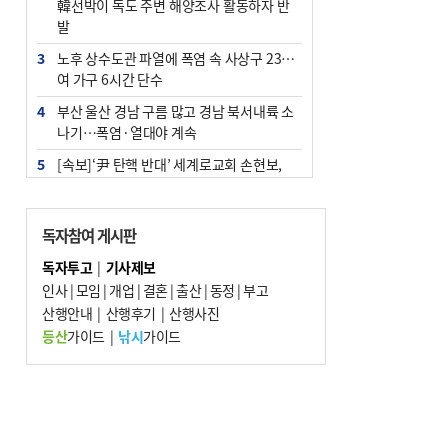
韓선박이 독도 주변 해양조사 활동하자 반
발
3
노후 상수도관 파열에 폭염 속 사상구 2300
여 가구 6시간 단수
4
부산 울산 경남 구름 많고 경남 북서내륙 소
나기…폭염·열대야 계속
5
[속보]‘尹 탄핵 반대’ 세계로교회 손현보,
백악관서 트럼프 접견
6
‘탄약 부족 사태’ 보도에 격노한 트럼프…
독자참여 게시판
군사기밀 유출자 색출 지시
독자투고
|
기사제보
7
부산 주유소 휘발유 평균가 ℓ당 1849원…
인사
|
모임
|
개업
|
결혼
|
출산
|
동정
|
부고
전주보다 3원 ↓
산행안내
|
산행후기
|
산행사진
8
[속보] ‘심판 성접대’ 논란 축구협회 공식 사
등산
가이드
|
낚시
가이드
과…“현재는 부적절 행위 없어”
9
서울 중랑구서 흉기 난동…60대 남성 2명
사망
10
"올해 코스피 사이드카 43회 중 25회는 삼