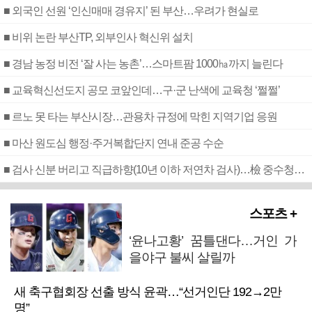
■ 외국인 선원 ‘인신매매 경유지’ 된 부산…우려가 현실로
■ 비위 논란 부산TP, 외부인사 혁신위 설치
■ 경남 농정 비전 ‘잘 사는 농촌’…스마트팜 1000㏊까지 늘린다
■ 교육혁신선도지 공모 코앞인데…구·군 난색에 교육청 ‘쩔쩔’
■ 르노 못 타는 부산시장…관용차 규정에 막힌 지역기업 응원
■ 마산 원도심 행정·주거복합단지 연내 준공 수순
■ 검사 신분 버리고 직급하향(10년 이하 저연차 검사)…檢 중수청행 기피
스포츠 +
‘윤나고황’ 꿈틀댄다…거인 가
을야구 불씨 살릴까
새 축구협회장 선출 방식 윤곽…“선거인단 192→2만
명”