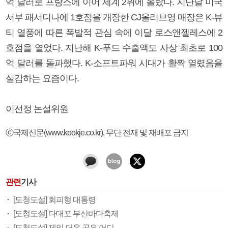
억 달러로 프랑스에 이어 세계 2위에 올랐다. 지난달 미국
서부 패서디나에 1호점을 개장한 CJ올리브영 매장은 K-뷰
티 열풍에 따른 폭발적 관심 속에 이달 로스앤젤레스에 2
호점을 열었다. 지난해 K-푸드 수출액도 사상 최초로 100
억 달러를 돌파했다. K-소프트파워 시대가 활짝 열렸음을
실감하는 요즘이다.
이선정 논설위원
ⓒ국제신문(www.kookje.co.kr), 무단 전재 및 재배포 금지
관련
기사
[도청도설] 회피형 대통령
[도청도설] 다대포 부산바다축제
[도청도설] 제일 더운 곳은 어디