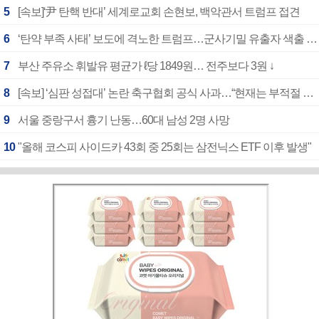
5
[속보]‘尹 탄핵 반대’ 세계로교회 손현보, 백악관서 트럼프 접견
6
‘탄약 부족 사태’ 보도에 격노한 트럼프…군사기밀 유출자 색출 지시
7
부산 주유소 휘발유 평균가 ℓ당 1849원… 전주보다 3원 ↓
8
[속보] ‘심판 성접대’ 논란 축구협회 공식 사과…“현재는 부적절 행위 없어”
9
서울 중랑구서 흉기 난동…60대 남성 2명 사망
10
"올해 코스피 사이드카 43회 중 25회는 삼전닉스 ETF 이후 발생"