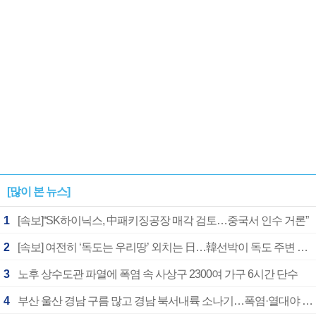
[많이 본 뉴스]
1
[속보]“SK하이닉스, 中패키징공장 매각 검토…중국서 인수 거론”
2
[속보] 여전히 ‘독도는 우리땅’ 외치는 日…韓선박이 독도 주변 해양조사 활동하자 반발
3
노후 상수도관 파열에 폭염 속 사상구 2300여 가구 6시간 단수
4
부산 울산 경남 구름 많고 경남 북서내륙 소나기…폭염·열대야 계속