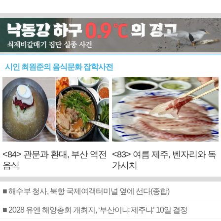
시인 최원준의 음식문화 잡학사전
<84> 관문과 환대, 부산 역전
<83> 여름 제주, 벤자리와 독
음식
가시치
■ 해수부 청사, 북항 국제여객터미널 옆에 선다(종합)
■ 2028 유엔 해양총회 개최지, ‘부산이냐 제주냐’ 10일 결정