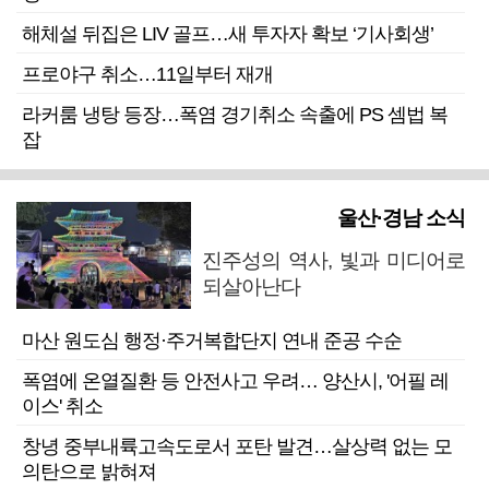
해체설 뒤집은 LIV 골프…새 투자자 확보 ‘기사회생’
프로야구 취소…11일부터 재개
라커룸 냉탕 등장…폭염 경기취소 속출에 PS 셈법 복
잡
울산·경남 소식
진주성의 역사, 빛과 미디어로
되살아난다
마산 원도심 행정·주거복합단지 연내 준공 수순
폭염에 온열질환 등 안전사고 우려… 양산시, '어필 레
이스' 취소
창녕 중부내륙고속도로서 포탄 발견…살상력 없는 모
의탄으로 밝혀져