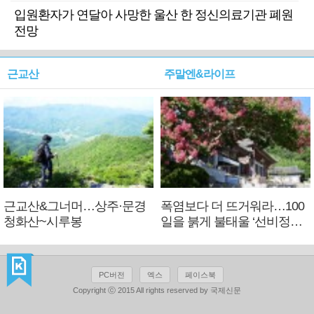
입원환자가 연달아 사망한 울산 한 정신의료기관 폐원
전망
근교산
주말엔&라이프
근교산&그너머…상주·문경
폭염보다 더 뜨거워라…100
청화산~시루봉
일을 붉게 불태울 ‘선비정신’
피었네
PC버전
엑스
페이스북
Copyright ⓒ 2015 All rights reserved by 국제신문