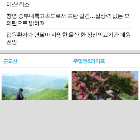
이스' 취소
창녕 중부내륙고속도로서 포탄 발견…살상력 없는 모
의탄으로 밝혀져
입원환자가 연달아 사망한 울산 한 정신의료기관 폐원
전망
근교산
주말엔&라이프
근교산&그너머…상주·문경
폭염보다 더 뜨거워라…100
청화산~시루봉
일을 붉게 불태울 ‘선비정신’
피었네