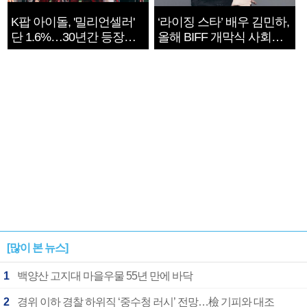
K팝 아이돌, '밀리언셀러'
‘라이징 스타’ 배우 김민하,
단 1.6%…30년간 등장
올해 BIFF 개막식 사회자
1182개팀 전수조사
확정
[많이 본 뉴스]
1
백양산 고지대 마을우물 55년 만에 바닥
2
경위 이하 경찰 하위직 ‘중수청 러시’ 전망…檢 기피와 대조