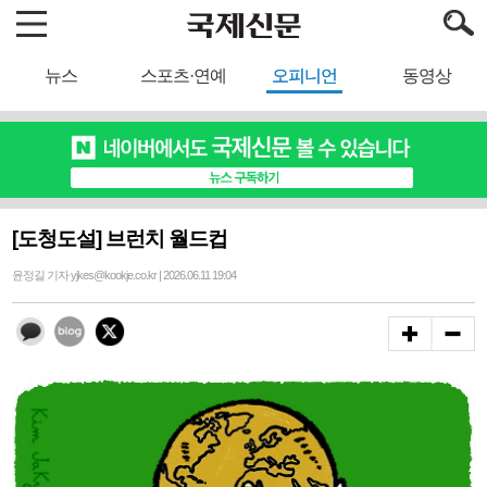
뉴스
스포츠·연예
오피니언
동영상
[도청도설] 브런치 월드컵
윤정길 기자 yjkes@kookje.co.kr | 2026.06.11 19:04