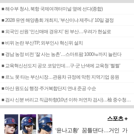
■ 해수부 청사, 북항 국제여객터미널 옆에 선다(종합)
■ 2028 유엔 해양총회 개최지, ‘부산이냐 제주냐’ 10일 결정
■ 외국인 선원 ‘인신매매 경유지’ 된 부산…우려가 현실로
■ 비위 논란 부산TP, 외부인사 혁신위 설치
■ 경남 농정 비전 ‘잘 사는 농촌’…스마트팜 1000㏊까지 늘린다
■ 교육혁신선도지 공모 코앞인데…구·군 난색에 교육청 ‘쩔쩔’
■ 르노 못 타는 부산시장…관용차 규정에 막힌 지역기업 응원
■ 마산 원도심 행정·주거복합단지 연내 준공 수순
■ 검사 신분 버리고 직급하향(10년 이하 저연차 검사)…檢 중수청행 기피
스포츠 +
‘윤나고황’ 꿈틀댄다…거인 가