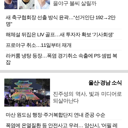
을야구 불씨 살릴까
새 축구협회장 선출 방식 윤곽…“선거인단 192→2만
명”
해체설 뒤집은 LIV 골프…새 투자자 확보 ‘기사회생’
프로야구 취소…11일부터 재개
라커룸 냉탕 등장…폭염 경기취소 속출에 PS 셈법 복
잡
울산·경남 소식
진주성의 역사, 빛과 미디어로
되살아난다
마산 원도심 행정·주거복합단지 연내 준공 수순
폭염에 온열질환 등 안전사고 우려… 양산시, '어필 레