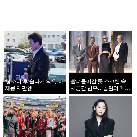
‘뺑소니 후 술타기 의혹’ 이
빨려들어갈 듯 스크린 속
재룡 재판행
시공간 변주…놀란의 메시
지는 ‘전쟁 속죄’