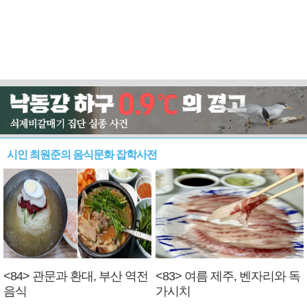
시인 최원준의 음식문화 잡학사전
<84> 관문과 환대, 부산 역전
<83> 여름 제주, 벤자리와 독
음식
가시치