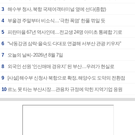
3
해수부 청사, 북항 국제여객터미널 옆에 선다(종합)
4
부울경 주말부터 비소식…‘극한 폭염’ 한풀 꺾일 듯
5
피란마을 67년 역사인데…전교생 24명 아미초 통폐합 기로
6
“낙동강권 삼락·을숙도·다대포 연결해 서부산 관광 키우자”
7
오늘의 날씨- 2026년 8월 7일
8
외국인 선원 ‘인신매매 경유지’ 된 부산…우려가 현실로
9
[사설] 해수부 신청사 북항으로 확정, 해양수도 도약의 전환점
10
르노 못 타는 부산시장…관용차 규정에 막힌 지역기업 응원