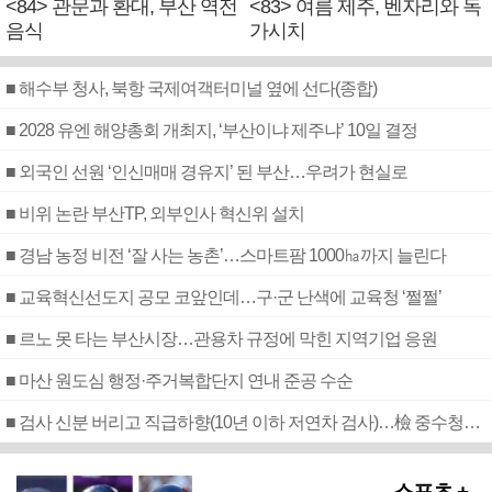
<84> 관문과 환대, 부산 역전
<83> 여름 제주, 벤자리와 독
음식
가시치
■ 해수부 청사, 북항 국제여객터미널 옆에 선다(종합)
■ 2028 유엔 해양총회 개최지, ‘부산이냐 제주냐’ 10일 결정
■ 외국인 선원 ‘인신매매 경유지’ 된 부산…우려가 현실로
■ 비위 논란 부산TP, 외부인사 혁신위 설치
■ 경남 농정 비전 ‘잘 사는 농촌’…스마트팜 1000㏊까지 늘린다
■ 교육혁신선도지 공모 코앞인데…구·군 난색에 교육청 ‘쩔쩔’
■ 르노 못 타는 부산시장…관용차 규정에 막힌 지역기업 응원
■ 마산 원도심 행정·주거복합단지 연내 준공 수순
■ 검사 신분 버리고 직급하향(10년 이하 저연차 검사)…檢 중수청행 기피
스포츠 +