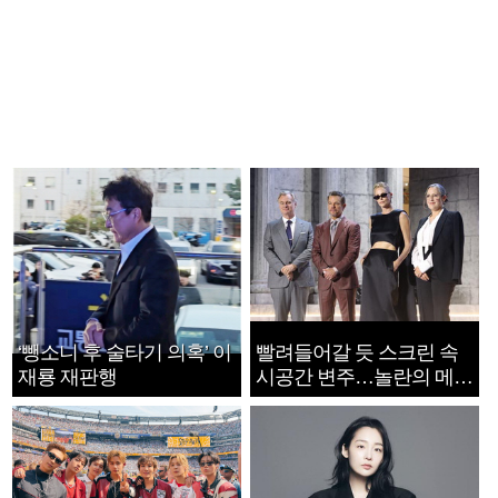
‘뺑소니 후 술타기 의혹’ 이
빨려들어갈 듯 스크린 속
재룡 재판행
시공간 변주…놀란의 메시
지는 ‘전쟁 속죄’