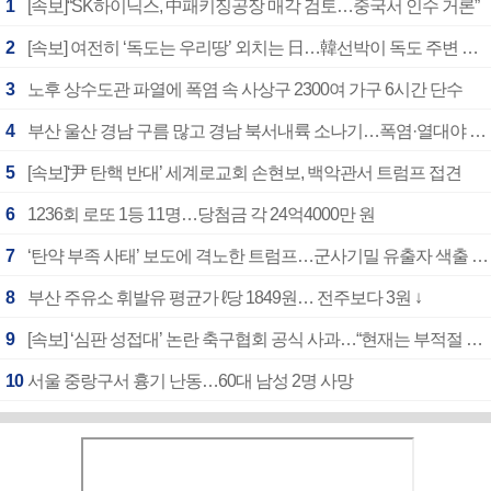
1
[속보]“SK하이닉스, 中패키징공장 매각 검토…중국서 인수 거론”
2
[속보] 여전히 ‘독도는 우리땅’ 외치는 日…韓선박이 독도 주변 해양조사 활동하자 반발
3
노후 상수도관 파열에 폭염 속 사상구 2300여 가구 6시간 단수
4
부산 울산 경남 구름 많고 경남 북서내륙 소나기…폭염·열대야 계속
5
[속보]‘尹 탄핵 반대’ 세계로교회 손현보, 백악관서 트럼프 접견
6
1236회 로또 1등 11명…당첨금 각 24억4000만 원
7
‘탄약 부족 사태’ 보도에 격노한 트럼프…군사기밀 유출자 색출 지시
8
부산 주유소 휘발유 평균가 ℓ당 1849원… 전주보다 3원 ↓
9
[속보] ‘심판 성접대’ 논란 축구협회 공식 사과…“현재는 부적절 행위 없어”
10
서울 중랑구서 흉기 난동…60대 남성 2명 사망