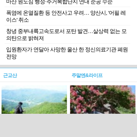
마산 원도심 행정·주거복합단지 연내 준공 수순
폭염에 온열질환 등 안전사고 우려… 양산시, '어필 레
이스' 취소
창녕 중부내륙고속도로서 포탄 발견…살상력 없는 모
의탄으로 밝혀져
입원환자가 연달아 사망한 울산 한 정신의료기관 폐원
전망
근교산
주말엔&라이프
근교산&그너머…상주·문경
폭염보다 더 뜨거워라…100