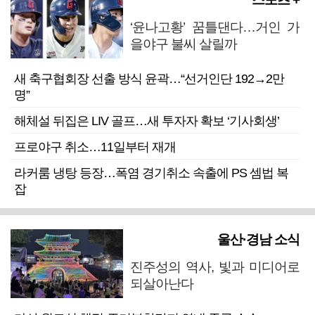
‘윤나고황’ 꿈틀댄다…거인 가
을야구 불씨 살릴까
새 축구협회장 선출 방식 윤곽…“선거인단 192→2만
명”
해체설 뒤집은 LIV 골프…새 투자자 확보 ‘기사회생’
프로야구 취소…11일부터 재개
라커룸 냉탕 등장…폭염 경기취소 속출에 PS 셈법 복
잡
울산·경남 소식
진주성의 역사, 빛과 미디어로
되살아난다