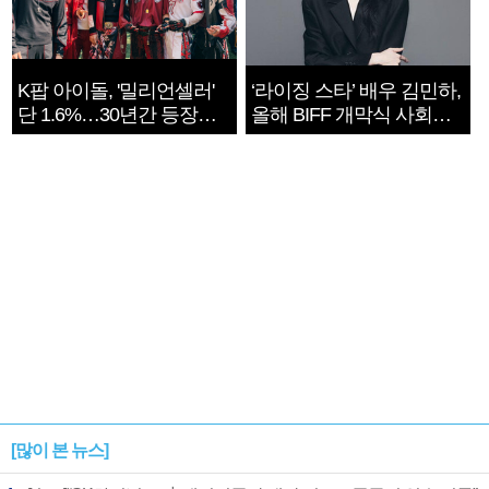
K팝 아이돌, '밀리언셀러'
‘라이징 스타’ 배우 김민하,
단 1.6%…30년간 등장
올해 BIFF 개막식 사회자
1182개팀 전수조사
확정
[많이 본 뉴스]