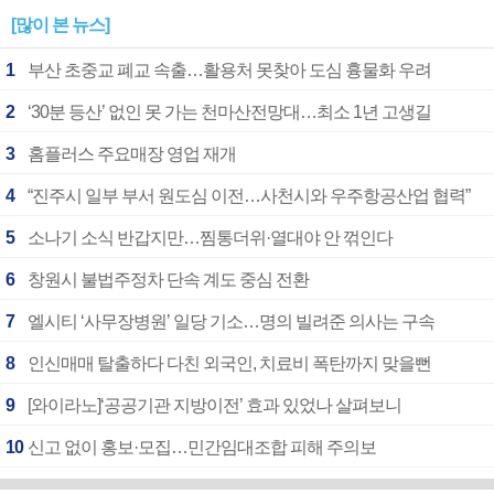
[많이 본 뉴스]
1
부산 초중교 폐교 속출…활용처 못찾아 도심 흉물화 우려
2
‘30분 등산’ 없인 못 가는 천마산전망대…최소 1년 고생길
3
홈플러스 주요매장 영업 재개
4
“진주시 일부 부서 원도심 이전…사천시와 우주항공산업 협력”
5
소나기 소식 반갑지만…찜통더위·열대야 안 꺾인다
6
창원시 불법주정차 단속 계도 중심 전환
7
엘시티 ‘사무장병원’ 일당 기소…명의 빌려준 의사는 구속
8
인신매매 탈출하다 다친 외국인, 치료비 폭탄까지 맞을뻔
9
[와이라노]‘공공기관 지방이전’ 효과 있었나 살펴보니
10
신고 없이 홍보·모집…민간임대조합 피해 주의보