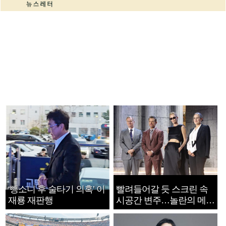
‘뺑소니 후 술타기 의혹’ 이
빨려들어갈 듯 스크린 속
재룡 재판행
시공간 변주…놀란의 메시
지는 ‘전쟁 속죄’