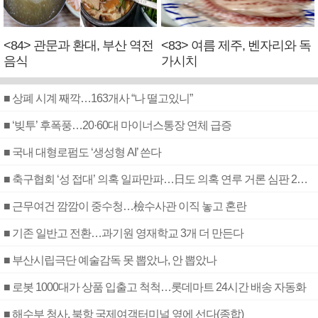
<84> 관문과 환대, 부산 역전
<83> 여름 제주, 벤자리와 독
음식
가시치
■ 상폐 시계 째깍…163개사 “나 떨고있니”
■ ‘빚투’ 후폭풍…20·60대 마이너스통장 연체 급증
■ 국내 대형로펌도 ‘생성형 AI’ 쓴다
■ 축구협회 ‘성 접대’ 의혹 일파만파…日도 의혹 연루 거론 심판 2명 조사
■ 근무여건 깜깜이 중수청…檢수사관 이직 놓고 혼란
■ 기존 일반고 전환…과기원 영재학교 3개 더 만든다
■ 부산시립극단 예술감독 못 뽑았나, 안 뽑았나
■ 로봇 1000대가 상품 입출고 척척…롯데마트 24시간 배송 자동화
■ 해수부 청사, 북항 국제여객터미널 옆에 선다(종합)