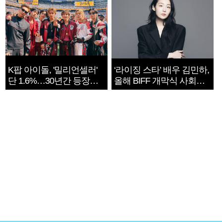
K팝 아이돌, '밀리언셀러'
‘라이징 스타’ 배우 김민하,
단 1.6%…30년간 등장
올해 BIFF 개막식 사회자
1182개팀 전수조사
확정