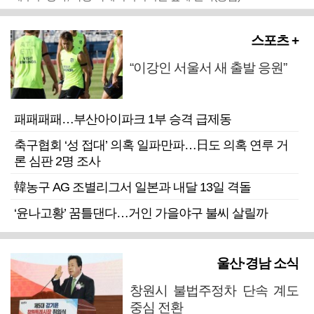
스포츠 +
“이강인 서울서 새 출발 응원”
패패패패…부산아이파크 1부 승격 급제동
축구협회 ‘성 접대’ 의혹 일파만파…日도 의혹 연루 거
론 심판 2명 조사
韓농구 AG 조별리그서 일본과 내달 13일 격돌
‘윤나고황’ 꿈틀댄다…거인 가을야구 불씨 살릴까
울산·경남 소식
창원시 불법주정차 단속 계도
중심 전환