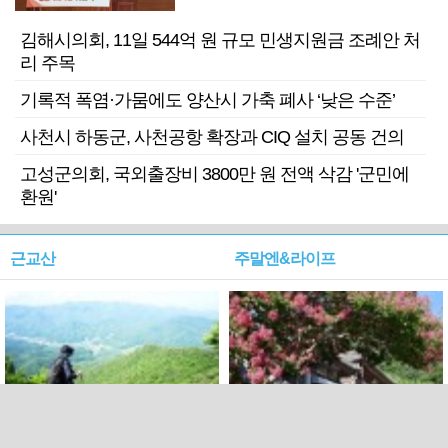
김해시의회, 11일 544억 원 규모 민생지원금 조례안 처
리 주목
기록적 폭염·가뭄에도 양산시 가축 폐사 ‘낮은 수준’
사천시 하동군, 사천공항 확장과 CIQ 설치 공동 건의
고성군의회, 국외출장비 3800만 원 전액 삭감 '군민에
환원'
근교산
주말엔&라이프
근교산&그너머…상주·문경
폭염보다 더 뜨거워라…100