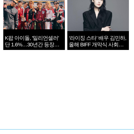
K팝 아이돌, '밀리언셀러'
‘라이징 스타’ 배우 김민하,
단 1.6%…30년간 등장
올해 BIFF 개막식 사회자
1182개팀 전수조사
확정