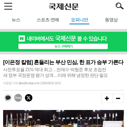
뉴스
스포츠·연예
오피니언
동영상
[이은정 칼럼] 흔들리는 부산 민심, 한 표가 승부 가른다
사전투표율 21% 역대 최고…전재수·박형준 후보 초접전
새 정부 국정운영 평가 성격…미래 위해 냉정한 판단 필요
이은정 기자 ejlee@kookje.co.kr | 2026.06.01 19:12