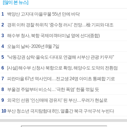
[많이 본 뉴스]
1
백양산 고지대 마을우물 55년 만에 바닥
2
경위 이하 경찰 하위직 ‘중수청 러시’ 전망…檢 기피와 대조
3
해수부 청사, 북항 국제여객터미널 옆에 선다(종합)
4
오늘의 날씨- 2026년 8월 7일
5
“낙동강권 삼락·을숙도·다대포 연결해 서부산 관광 키우자”
6
[사설] 해수부 신청사 북항으로 확정, 해양수도 도약의 전환점
7
피란마을 67년 역사인데…전교생 24명 아미초 통폐합 기로
8
부울경 주말부터 비소식…‘극한 폭염’ 한풀 꺾일 듯
9
외국인 선원 ‘인신매매 경유지’ 된 부산…우려가 현실로
10
부산 청소년 극지탐험대 8인, 열흘간 북극 구석구석 누빈다