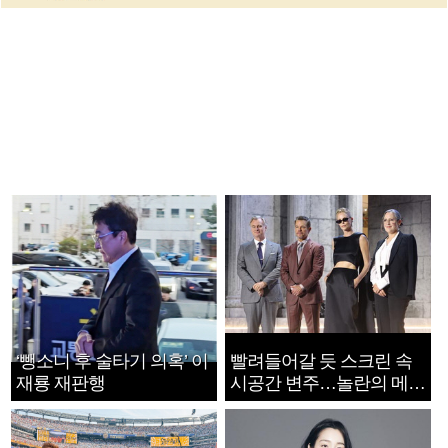
‘뺑소니 후 술타기 의혹’ 이
빨려들어갈 듯 스크린 속
재룡 재판행
시공간 변주…놀란의 메시
지는 ‘전쟁 속죄’