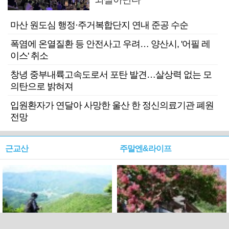
마산 원도심 행정·주거복합단지 연내 준공 수순
폭염에 온열질환 등 안전사고 우려… 양산시, '어필 레
이스' 취소
창녕 중부내륙고속도로서 포탄 발견…살상력 없는 모
의탄으로 밝혀져
입원환자가 연달아 사망한 울산 한 정신의료기관 폐원
전망
근교산
주말엔&라이프