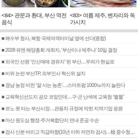
<84> 관문과 환대, 부산 역전
<83> 여름 제주, 벤자리와 독
음식
가시치
■ 해수부 청사, 북항 국제여객터미널 옆에 선다(종합)
■ 2028 유엔 해양총회 개최지, ‘부산이냐 제주냐’ 10일 결정
■ 외국인 선원 ‘인신매매 경유지’ 된 부산…우려가 현실로
■ 비위 논란 부산TP, 외부인사 혁신위 설치
■ 경남 농정 비전 ‘잘 사는 농촌’…스마트팜 1000㏊까지 늘린다
■ 교육혁신선도지 공모 코앞인데…구·군 난색에 교육청 ‘쩔쩔’
■ 르노 못 타는 부산시장…관용차 규정에 막힌 지역기업 응원
■ 마산 원도심 행정·주거복합단지 연내 준공 수순
■ 검사 신분 버리고 직급하향(10년 이하 저연차 검사)…檢 중수청행 기피