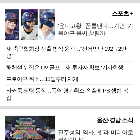
스포츠 +
‘윤나고황’ 꿈틀댄다…거인 가
을야구 불씨 살릴까
새 축구협회장 선출 방식 윤곽…“선거인단 192→2만
명”
해체설 뒤집은 LIV 골프…새 투자자 확보 ‘기사회생’
프로야구 취소…11일부터 재개
라커룸 냉탕 등장…폭염 경기취소 속출에 PS 셈법 복
잡
울산·경남 소식
진주성의 역사, 빛과 미디어로
되살아난다