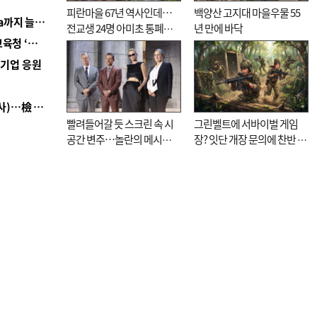
피란마을 67년 역사인데…
백양산 고지대 마을우물 55
■ 경남 농정 비전 ‘잘 사는 농촌’…스마트팜 1000㏊까지 늘린다
전교생 24명 아미초 통폐합
년 만에 바닥
■ 교육혁신선도지 공모 코앞인데…구·군 난색에 교육청 ‘쩔쩔’
기로
역기업 응원
■ 검사 신분 버리고 직급하향(10년 이하 저연차 검사)…檢 중수청행 기피
빨려들어갈 듯 스크린 속 시
그린벨트에 서바이벌 게임
공간 변주…놀란의 메시지
장? 잇단 개장 문의에 찬반 논
는 ‘전쟁 속죄’
쟁