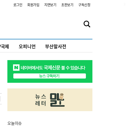
2
로그인
회원가입
지면보기
초판보기
구독신청
V국제
오피니언
부산말사전
오늘
이슈