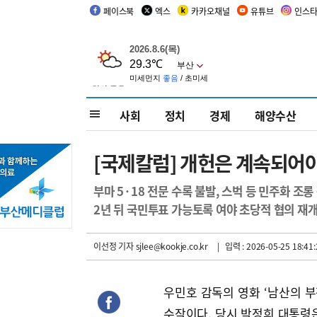
페이스북
엑스
카카오채널
유튜브
인스
사회
정치
경제
해양수산
[국제칼럼] 개헌은 계속되어
부마 5·18 전문 수록 불발, 스벅 등 민주화 조롱
2년 뒤 국민투표 가능토록 여야 초당적 협의 재
이선정 기자
sjlee@kookje.co.kr
| 입력 : 2026-05-25 18:41:
우민호 감독의 영화 ‘남산의 부
수작이다. 당시 박정희 대통령