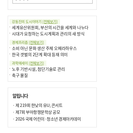
강동진의 도시이야기
[전체보기]
세계유산위원회, 부산의 시간을 세계와 나누다
시대가 요청하는 도시계획과 관리의 새 방식
경제프리즘
[전체보기]
소비 아닌 문화 생산 주체 오페라하우스
한국 갯벌의 2단계 확대 등재 의미
과학에세이
[전체보기]
노후 기반시설, 첨단기술로 관리
축구 물질
국제칼럼
[전체보기]
부정선거
알립니다
선관위와 尹의 ‘0점 답안’
기고
· 제 219회 한낮의 유U; 콘서트
[전체보기]
환자의 희망, 헌혈의 힘
· 제7회 부마항쟁문학상 공모
대학과 지역 ‘연결’이 지역혁신이다
· 2026 국제 어린이·청소년 경제아카데미
기자수첩
[전체보기]
금고 이사장 전횡, 지금도 진행중