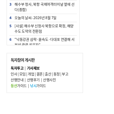
3
해수부 청사, 북항 국제여객터미널 옆에 선
다(종합)
4
오늘의 날씨- 2026년 8월 7일
5
[사설] 해수부 신청사 북항으로 확정, 해양
수도 도약의 전환점
6
“낙동강권 삼락·을숙도·다대포 연결해 서
부산 관광 키우자”
7
부울경 주말부터 비소식…‘극한 폭염’ 한풀
꺾일 듯
독자참여 게시판
8
피란마을 67년 역사인데…전교생 24명 아
독자투고
|
기사제보
미초 통폐합 기로
인사
|
모임
|
개업
|
결혼
|
출산
|
동정
|
부고
9
산행안내
외국인 선원 ‘인신매매 경유지’ 된 부산…
|
산행후기
|
산행사진
우려가 현실로
등산
가이드
|
낚시
가이드
10
수사독점 책임 커진 경찰, 방치사건 해결 부
랴부랴 속도전