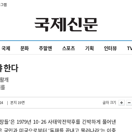
타그램
국제
문화
주말엔
스포츠
기획
인터뷰
T
야 한다
 활개
개를
24
| 본지 19면
글자 크기
장들’은 1979년 10·26 사태막전막후를 긴박하게 풀어낸
은 국민과 미국으로부터 ‘독재를 끝내고 물러나라’는 이중