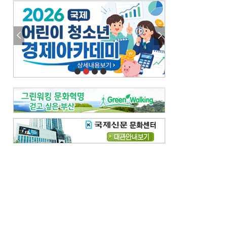
엘리트 자평해온 市 공무원…생중계 회의서 능력 입증을
김준희의 클래식 인사이트
[전체보기]
여름날의 애상, 왈츠
빛나는 꿈의 계절, 4월의 노래
김지윤의 우리음악 이야기
[전체보기]
세종시대 음악이 전해진 이유
영산회상, 불교음악에서 풍류음악으로
뉴스와 현장
[전체보기]
‘800조 투자’ 희비 가른 재생에너지
뜨거워지는 바다, 북쪽으로 열리는 항로
데스크시각
[전체보기]
물은 행정구역 경계를 따라 흐르지 않는다
도청도설
[전체보기]
회피형 대통령
다대포 부산바다축제
독자 투고
[전체보기]
새로운 시작 ‘황혼 이혼’
무료 화장실 깨끗하게 쓰자
메디칼럼
[전체보기]