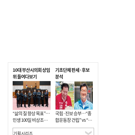
10대 부산시의회 상임
기초단체 판세·후보
위 들여다보기
분석
“삶의 질 향상 목표”…
국힘·진보 승부…“종
민생 100일 비상조치
합운동장 건립” vs “출
면밀 심사
근 공공버스 도입”