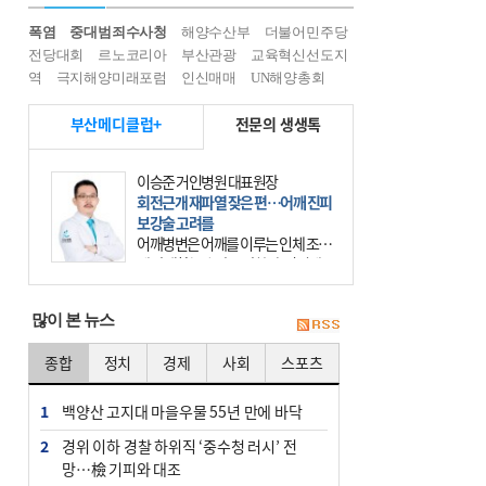
폭염
중대범죄수사청
해양수산부
더불어민주당
전당대회
르노코리아
부산관광
교육혁신선도지
역
극지해양미래포럼
인신매매
UN해양총회
부산메디클럽+
전문의 생생톡
이승준 거인병원 대표원장
회전근개 재파열 잦은 편…어깨 진피
보강술 고려를
어깨병변은 어깨를 이루는 인체 조직
에 발생하는 손상을 말한다. 여기에
는 오십견과 회전근개 증후군, 어깨
의 석회성 힘줄염 등이 있다. 국민건
많이 본 뉴스
강보험에 의하면 어깨병변
종합
정치
경제
사회
스포츠
1
백양산 고지대 마을우물 55년 만에 바닥
2
경위 이하 경찰 하위직 ‘중수청 러시’ 전
망…檢 기피와 대조