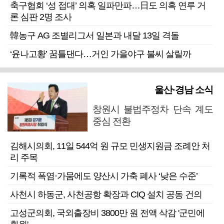
축구협회 ‘성 접대’ 의혹 일파만파…日도 의혹 연루 거
론 심판 2명 조사
韓농구 AG 조별리그서 일본과 내달 13일 격돌
‘윤나고황’ 꿈틀댄다…거인 가을야구 불씨 살릴까
울산·경남 소식
창원시 불법주정차 단속 계도
중심 전환
김해시의회, 11일 544억 원 규모 민생지원금 조례안 처
리 주목
기록적 폭염·가뭄에도 양산시 가축 폐사 ‘낮은 수준’
사천시 하동군, 사천공항 확장과 CIQ 설치 공동 건의
고성군의회, 국외출장비 3800만 원 전액 삭감 '군민에