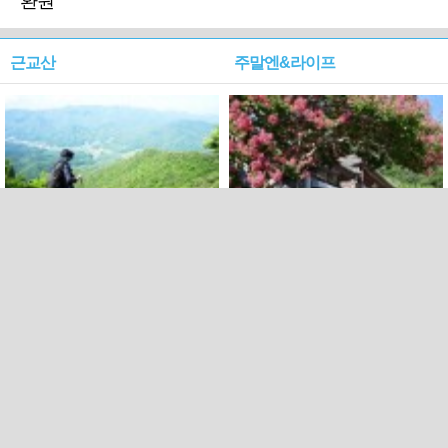
환원'
근교산
주말엔&라이프
근교산&그너머…상주·문경
폭염보다 더 뜨거워라…100
청화산~시루봉
일을 붉게 불태울 ‘선비정신’
피었네
PC버전
엑스
페이스북
Copyright ⓒ 2015 All rights reserved by 국제신문