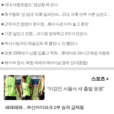
■ 국내 대형로펌도 ‘생성형 AI’ 쓴다
■ 축구협회 ‘성 접대’ 의혹 일파만파…日도 의혹 연루 거론 심판 2명 조사
■ 근무여건 깜깜이 중수청…檢수사관 이직 놓고 혼란
■ 기존 일반고 전환…과기원 영재학교 3개 더 만든다
■ 부산시립극단 예술감독 못 뽑았나, 안 뽑았나
■ 로봇 1000대가 상품 입출고 척척…롯데마트 24시간 배송 자동화
■ 해수부 청사, 북항 국제여객터미널 옆에 선다(종합)
스포츠 +
“이강인 서울서 새 출발 응원”
패패패패…부산아이파크 1부 승격 급제동