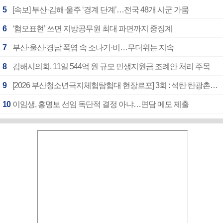
5
[속보] 부산·김해·울주 ‘경계 단계’…전국 48개 시군 가뭄
6
‘혐오표현’ 쓰면 지방공무원 최대 파면까지 중징계
7
부산·울산·경남 폭염 속 소나기·비…무더위는 지속
8
김해시의회, 11일 544억 원 규모 민생지원금 조례안 처리 주목
9
[2026 부산청소년극지체험탐험대 현장르포] 3회 : 석탄 탄광촌에서 북극 연구의 중심지로
10
이임생, 홍명보 선임 독단적 결정 아냐…면담 메모 제출