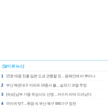
[많이 본 뉴스]
1
15호 태풍 찬홈 일본 도쿄 관통할 듯…동해안에 비 뿌리나
2
부산 해운대구 아파트 14층서 불…실외기 과열 추정
3
[속보] 남부 가뭄 위성서도 선명…저수지 바닥 드러났다
4
까마귀 탓?…폭염 속 부산 북구 986가구 정전