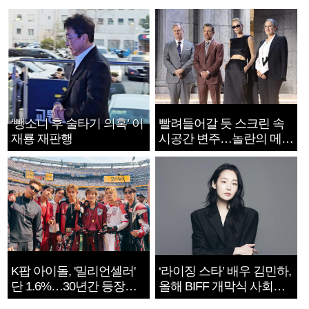
‘뺑소니 후 술타기 의혹’ 이
빨려들어갈 듯 스크린 속
재룡 재판행
시공간 변주…놀란의 메시
지는 ‘전쟁 속죄’
K팝 아이돌, '밀리언셀러'
‘라이징 스타’ 배우 김민하,
단 1.6%…30년간 등장
올해 BIFF 개막식 사회자
1182개팀 전수조사
확정