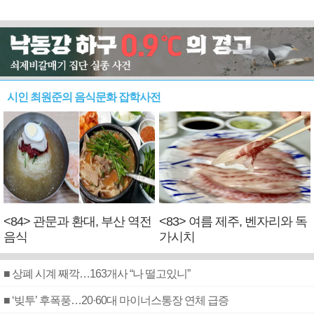
시인 최원준의 음식문화 잡학사전
<84> 관문과 환대, 부산 역전
<83> 여름 제주, 벤자리와 독
음식
가시치
■ 상폐 시계 째깍…163개사 “나 떨고있니”
■ ‘빚투’ 후폭풍…20·60대 마이너스통장 연체 급증