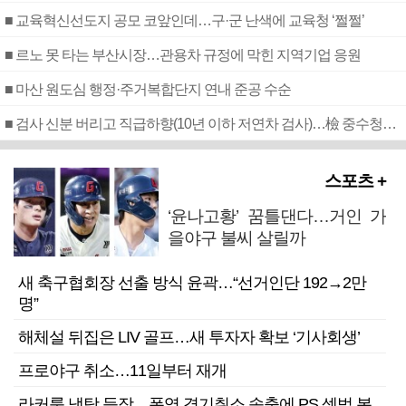
■ 교육혁신선도지 공모 코앞인데…구·군 난색에 교육청 ‘쩔쩔’
■ 르노 못 타는 부산시장…관용차 규정에 막힌 지역기업 응원
■ 마산 원도심 행정·주거복합단지 연내 준공 수순
■ 검사 신분 버리고 직급하향(10년 이하 저연차 검사)…檢 중수청행 기피
스포츠 +
‘윤나고황’ 꿈틀댄다…거인 가
을야구 불씨 살릴까
새 축구협회장 선출 방식 윤곽…“선거인단 192→2만
명”
해체설 뒤집은 LIV 골프…새 투자자 확보 ‘기사회생’
프로야구 취소…11일부터 재개
라커룸 냉탕 등장…폭염 경기취소 속출에 PS 셈법 복