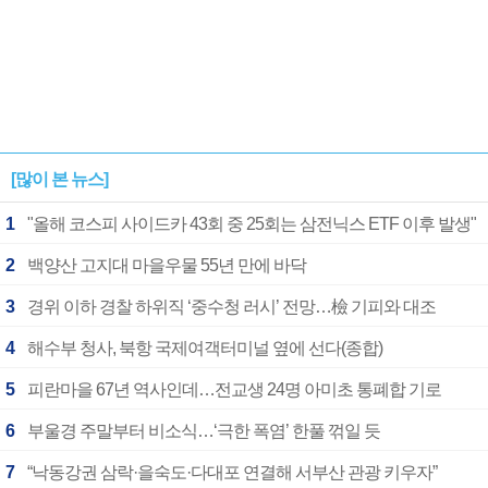
[많이 본 뉴스]
1
"올해 코스피 사이드카 43회 중 25회는 삼전닉스 ETF 이후 발생"
2
백양산 고지대 마을우물 55년 만에 바닥
3
경위 이하 경찰 하위직 ‘중수청 러시’ 전망…檢 기피와 대조
4
해수부 청사, 북항 국제여객터미널 옆에 선다(종합)
5
피란마을 67년 역사인데…전교생 24명 아미초 통폐합 기로
6
부울경 주말부터 비소식…‘극한 폭염’ 한풀 꺾일 듯
7
“낙동강권 삼락·을숙도·다대포 연결해 서부산 관광 키우자”