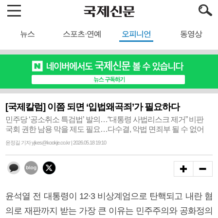
뉴스
스포츠·연예
오피니언
동영상
[국제칼럼] 이쯤 되면 ‘입법왜곡죄’가 필요하다
민주당 ‘공소취소 특검법’ 발의…“대통령 사법리스크 제거” 비판
국회 권한 남용 막을 제도 필요…다수결, 악법 면죄부 될 수 없어
윤정길 기자 yjkes@kookje.co.kr | 2026.05.18 19:10
윤석열 전 대통령이 12·3 비상계엄으로 탄핵되고 내란 혐
의로 재판까지 받는 가장 큰 이유는 민주주의와 공화정의