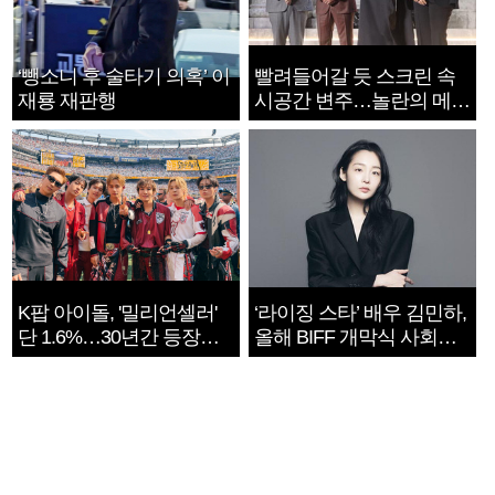
‘뺑소니 후 술타기 의혹’ 이
빨려들어갈 듯 스크린 속
재룡 재판행
시공간 변주…놀란의 메시
지는 ‘전쟁 속죄’
K팝 아이돌, '밀리언셀러'
‘라이징 스타’ 배우 김민하,
단 1.6%…30년간 등장
올해 BIFF 개막식 사회자
1182개팀 전수조사
확정