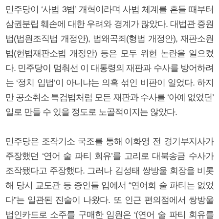
민주당이 ‘사법 3법’ 개혁이라며 사법 체계를 흔들 때부터
삼권분립 훼손에 대한 우려와 경계가 많았다. 대법관 증원
법(법원조직법 개정안), 법왜곡죄(형법 개정안), 재판소원
법(헌법재판소법 개정안) 등은 모두 위헌 논란을 일으켰
다. 민주당이 멈춰선 이 대통령의 재판과 수사를 방어하려
는 ‘정치 입법’이 아니냐는 의혹 섞인 비판이 일었다. 하지
만 공소취소 특검법처럼 모든 재판과 수사를 ‘아예 없었던’
일로 만들 수 있을 정도로 노골적이지는 않았다.
민주당은 조작기소 국조를 통해 이화영 전 경기부지사가
주장했던 ‘연어 술 파티 회유’를 고리로 대북송금 수사가
조작됐다고 주장했다. 그러나 김성태 쌍방울 회장을 비롯
해 당시 교도관 등 증인들 입에서 “연어회 술 파티는 없었
다”는 일관된 진술이 나왔다. 또 인근 편의점에서 쌍방울
법인카드로 소주를 구매한 임원은 ‘(연어 술 파티 회유를