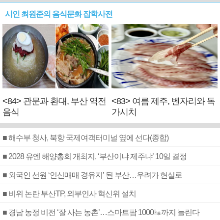
시인 최원준의 음식문화 잡학사전
<84> 관문과 환대, 부산 역전
<83> 여름 제주, 벤자리와 독
음식
가시치
■ 해수부 청사, 북항 국제여객터미널 옆에 선다(종합)
■ 2028 유엔 해양총회 개최지, ‘부산이냐 제주냐’ 10일 결정
■ 외국인 선원 ‘인신매매 경유지’ 된 부산…우려가 현실로
■ 비위 논란 부산TP, 외부인사 혁신위 설치
■ 경남 농정 비전 ‘잘 사는 농촌’…스마트팜 1000㏊까지 늘린다