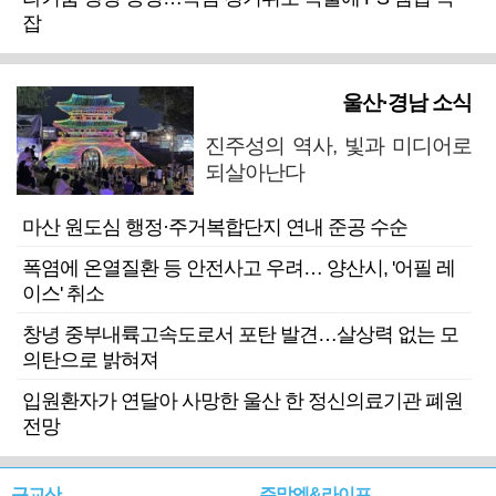
잡
울산·경남 소식
진주성의 역사, 빛과 미디어로
되살아난다
마산 원도심 행정·주거복합단지 연내 준공 수순
폭염에 온열질환 등 안전사고 우려… 양산시, '어필 레
이스' 취소
창녕 중부내륙고속도로서 포탄 발견…살상력 없는 모
의탄으로 밝혀져
입원환자가 연달아 사망한 울산 한 정신의료기관 폐원
전망
근교산
주말엔&라이프