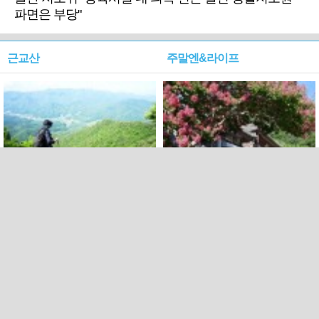
파면은 부당"
근교산
주말엔&라이프
근교산&그너머…상주·문경
폭염보다 더 뜨거워라…100
청화산~시루봉
일을 붉게 불태울 ‘선비정신’
피었네
PC버전
엑스
페이스북
Copyright ⓒ 2015 All rights reserved by 국제신문