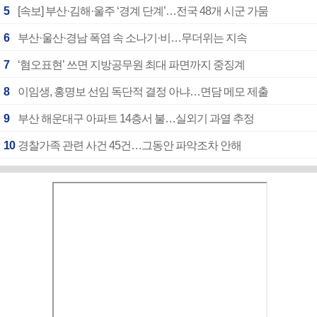
5
[속보] 부산·김해·울주 ‘경계 단계’…전국 48개 시군 가뭄
6
부산·울산·경남 폭염 속 소나기·비…무더위는 지속
7
‘혐오표현’ 쓰면 지방공무원 최대 파면까지 중징계
8
이임생, 홍명보 선임 독단적 결정 아냐…면담 메모 제출
9
부산 해운대구 아파트 14층서 불…실외기 과열 추정
10
경찰가족 관련 사건 45건…그동안 파악조차 안해