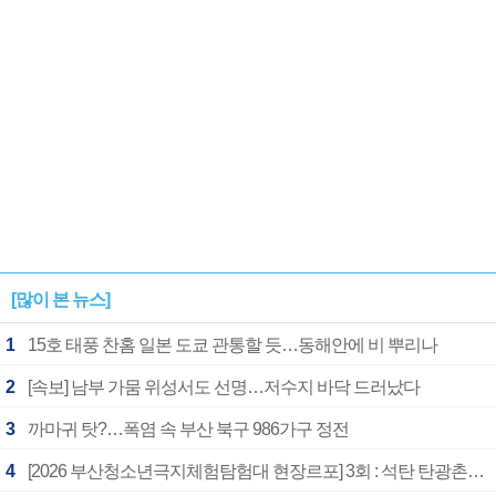
[많이 본 뉴스]
1
15호 태풍 찬홈 일본 도쿄 관통할 듯…동해안에 비 뿌리나
2
[속보] 남부 가뭄 위성서도 선명…저수지 바닥 드러났다
3
까마귀 탓?…폭염 속 부산 북구 986가구 정전
4
[2026 부산청소년극지체험탐험대 현장르포] 3회 : 석탄 탄광촌에서 북극 연구의 중심지로