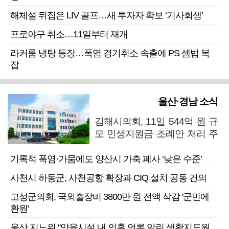
해체설 뒤집은 LIV 골프…새 투자자 확보 ‘기사회생’
프로야구 취소…11일부터 재개
라커룸 냉탕 등장…폭염 경기취소 속출에 PS 셈법 복
잡
울산·경남 소식
김해시의회, 11일 544억 원 규
모 민생지원금 조례안 처리 주
목
기록적 폭염·가뭄에도 양산시 가축 폐사 ‘낮은 수준’
사천시 하동군, 사천공항 확장과 CIQ 설치 공동 건의
고성군의회, 국외출장비 3800만 원 전액 삭감 '군민에
환원'
울산 지노위 "양육시설 내 의혹 언론 알린 생활지도원