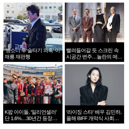
‘뺑소니 후 술타기 의혹’ 이
빨려들어갈 듯 스크린 속
재룡 재판행
시공간 변주…놀란의 메시
지는 ‘전쟁 속죄’
K팝 아이돌, '밀리언셀러'
‘라이징 스타’ 배우 김민하,
단 1.6%…30년간 등장
올해 BIFF 개막식 사회자
1182개팀 전수조사
확정