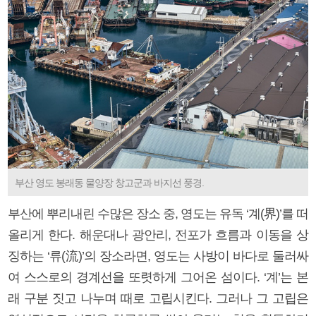
부산 영도 봉래동 물양장 창고군과 바지선 풍경.
부산에 뿌리내린 수많은 장소 중, 영도는 유독 ‘계(界)’를 떠
올리게 한다. 해운대나 광안리, 전포가 흐름과 이동을 상
징하는 ‘류(流)’의 장소라면, 영도는 사방이 바다로 둘러싸
여 스스로의 경계선을 또렷하게 그어온 섬이다. ‘계’는 본
래 구분 짓고 나누며 때로 고립시킨다. 그러나 그 고립은