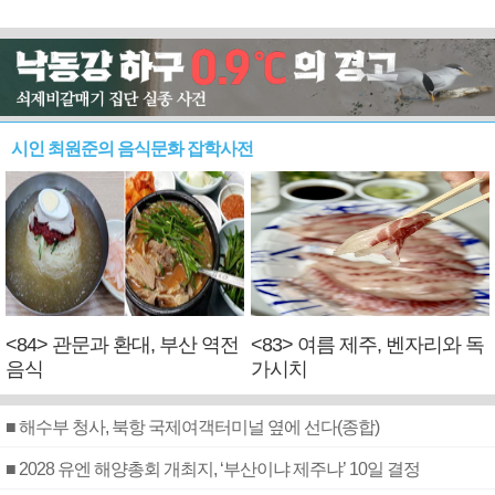
시인 최원준의 음식문화 잡학사전
<84> 관문과 환대, 부산 역전
<83> 여름 제주, 벤자리와 독
음식
가시치
■ 해수부 청사, 북항 국제여객터미널 옆에 선다(종합)
■ 2028 유엔 해양총회 개최지, ‘부산이냐 제주냐’ 10일 결정