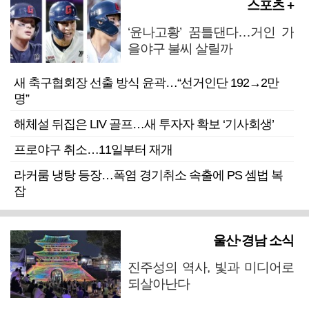
스포츠 +
‘윤나고황’ 꿈틀댄다…거인 가
을야구 불씨 살릴까
새 축구협회장 선출 방식 윤곽…“선거인단 192→2만
명”
해체설 뒤집은 LIV 골프…새 투자자 확보 ‘기사회생’
프로야구 취소…11일부터 재개
라커룸 냉탕 등장…폭염 경기취소 속출에 PS 셈법 복
잡
울산·경남 소식
진주성의 역사, 빛과 미디어로
되살아난다