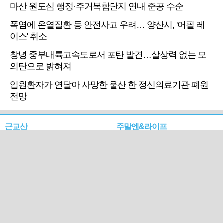
마산 원도심 행정·주거복합단지 연내 준공 수순
폭염에 온열질환 등 안전사고 우려… 양산시, '어필 레
이스' 취소
창녕 중부내륙고속도로서 포탄 발견…살상력 없는 모
의탄으로 밝혀져
입원환자가 연달아 사망한 울산 한 정신의료기관 폐원
전망
근교산
주말엔&라이프
근교산&그너머…상주·문경
폭염보다 더 뜨거워라…100