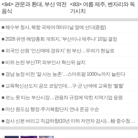
<84> 관문과 환대, 부산 역전
<83> 여름 제주, 벤자리와 독
음식
가시치
■ 해수부 청사, 북항 국제여객터미널 옆에 선다(종합)
■ 2028 유엔 해양총회 개최지, ‘부산이냐 제주냐’ 10일 결정
■ 외국인 선원 ‘인신매매 경유지’ 된 부산…우려가 현실로
■ 비위 논란 부산TP, 외부인사 혁신위 설치
■ 경남 농정 비전 ‘잘 사는 농촌’…스마트팜 1000㏊까지 늘린다
■ 교육혁신선도지 공모 코앞인데…구·군 난색에 교육청 ‘쩔쩔’
■ 르노 못 타는 부산시장…관용차 규정에 막힌 지역기업 응원
■ 마산 원도심 행정·주거복합단지 연내 준공 수순
■ 검사 신분 버리고 직급하향(10년 이하 저연차 검사)…檢 중수청행 기피