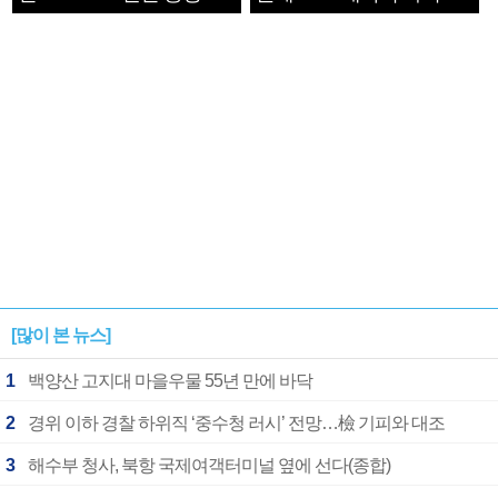
1182개팀 전수조사
확정
[많이 본 뉴스]
1
백양산 고지대 마을우물 55년 만에 바닥
2
경위 이하 경찰 하위직 ‘중수청 러시’ 전망…檢 기피와 대조
3
해수부 청사, 북항 국제여객터미널 옆에 선다(종합)