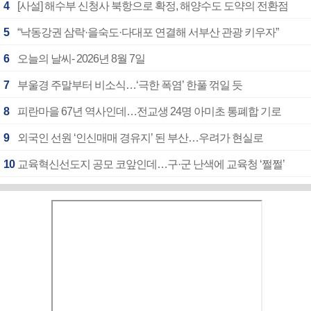
4
[사설] 해수부 신청사 북항으로 확정, 해양수도 도약의 전환점
5
“낙동강권 삼락·을숙도·다대포 연결해 서부산 관광 키우자”
6
오늘의 날씨- 2026년 8월 7일
7
부울경 주말부터 비소식…‘극한 폭염’ 한풀 꺾일 듯
8
피란마을 67년 역사인데…전교생 24명 아미초 통폐합 기로
9
외국인 선원 ‘인신매매 경유지’ 된 부산…우려가 현실로
10
교육혁신선도지 공모 코앞인데…구·군 난색에 교육청 ‘쩔쩔’