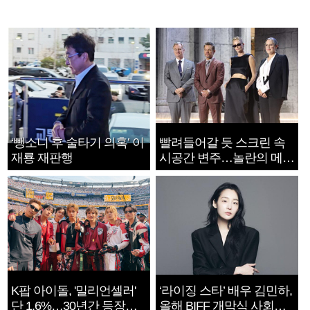
‘뺑소니 후 술타기 의혹’ 이
빨려들어갈 듯 스크린 속
재룡 재판행
시공간 변주…놀란의 메시
지는 ‘전쟁 속죄’
K팝 아이돌, '밀리언셀러'
‘라이징 스타’ 배우 김민하,
단 1.6%…30년간 등장
올해 BIFF 개막식 사회자