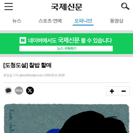
뉴스
스포츠·연예
오피니언
동영상
[도청도설] 찰밥 할매
윤정길 기자 yjkes@kookje.co.kr | 2026.05.11 18:58