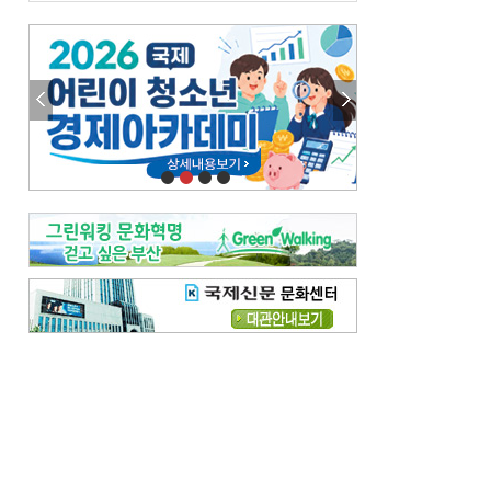
금고 이사장 전횡, 지금도 진행중
엘리트 자평해온 市 공무원…생중계 회의서 능력 입증을
김준희의 클래식 인사이트
[전체보기]
여름날의 애상, 왈츠
빛나는 꿈의 계절, 4월의 노래
김지윤의 우리음악 이야기
[전체보기]
세종시대 음악이 전해진 이유
영산회상, 불교음악에서 풍류음악으로
뉴스와 현장
[전체보기]
‘800조 투자’ 희비 가른 재생에너지
뜨거워지는 바다, 북쪽으로 열리는 항로
데스크시각
[전체보기]
물은 행정구역 경계를 따라 흐르지 않는다
도청도설
[전체보기]
다대포 부산바다축제
제일 더운 곳은 어디
독자 투고
[전체보기]
새로운 시작 ‘황혼 이혼’
무료 화장실 깨끗하게 쓰자