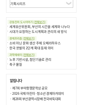
강동진의 도시이야기
[전체보기]
세계유산위원회, 부산의 시간을 세계와 나누다
시대가 요청하는 도시계획과 관리의 새 방식
경제프리즘
[전체보기]
소비 아닌 문화 생산 주체 오페라하우스
한국 갯벌의 2단계 확대 등재 의미
과학에세이
[전체보기]
노후 기반시설, 첨단기술로 관리
축구 물질
국제칼럼
[전체보기]
부정선거
알립니다
선관위와 尹의 ‘0점 답안’
기고
· 제7회 부마항쟁문학상 공모
[전체보기]
대학과 지역 ‘연결’이 지역혁신이다
· 2026 국제 어린이·청소년 경제아카데미
오페라 지휘자는 골을 넣지 않는다
· 제28회 부산광역시장배 전국바둑대회
기자수첩
[전체보기]