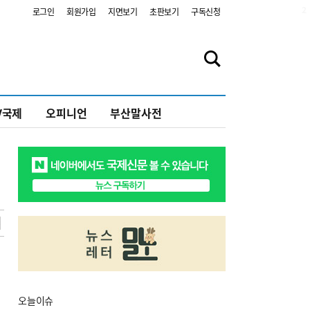
2
로그인
회원가입
지면보기
초판보기
구독신청
V국제
오피니언
부산말사전
오늘
이슈