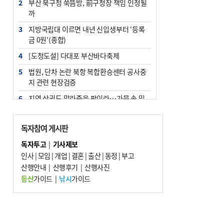
2
부산 북구청 쑥뜸방, 前구청장 책임 인정될
까
3
지방국립대 이르면 내년 신입생부터 ‘등록
금 0원’(종합)
4
[도청도설] 다대포 부산바다축제
5
법원, 단차 논란 북항 복합환승센터 공사중
지 관련 현장검증
6
지역 상권도 말라죽을 판이라…가뭄 속 밀
양물축제 강행 논란
7
통영시민 추석 전 35만 원 받는다
독자참여 게시판
8
해양수산부 신청사 북항재개발 부지에 짓
독자투고
|
기사제보
는다
인사
|
모임
|
개업
|
결혼
|
출산
|
동정
|
부고
9
산행안내
부산 철강공장 50대 노동자 추락사
|
산행후기
|
산행사진
등산
가이드
|
낚시
가이드
10
국힘 부산시당, ‘정이한 조력’ 시의원 윤리
위에…‘한동훈 지지’도 신고접수