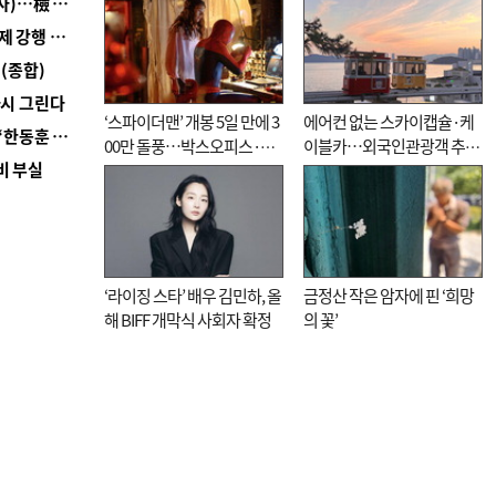
■ 검사 신분 버리고 직급하향(10년 이하 저연차 검사)…檢 중수청행 기피
■ 지역 상권도 말라죽을 판이라…가뭄 속 밀양물축제 강행 논란
(종합)
다시 그린다
‘스파이더맨’ 개봉 5일 만에 3
에어컨 없는 스카이캡슐·케
■ 국힘 부산시당, ‘정이한 조력’ 시의원 윤리위에…‘한동훈 지지’도 신고접수
00만 돌풍…박스오피스·예
이블카…외국인관광객 추억
비 부실
매율 동시 1위
대신 고역 될라
‘라이징 스타’ 배우 김민하, 올
금정산 작은 암자에 핀 ‘희망
해 BIFF 개막식 사회자 확정
의 꽃’