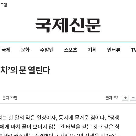
타그램
국제
문화
주말엔
스포츠
기획
인터뷰
T
완치’의 문 열린다
| 본지 22면
글자 크기
먹는 한 알의 약은 일상이자, 동시에 무거운 짐이다. “평생
에게 마치 끝이 보이지 않는 긴 터널을 걷는 것과 같은 심
의 항바이러스제는 간경변이나 간암으로의 진행을 막아주는