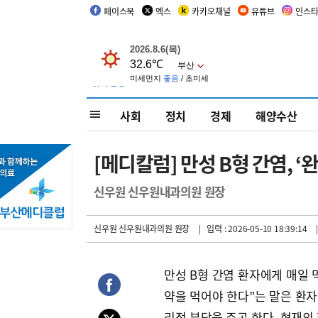
페이스북
엑스
카카오채널
유튜브
인스
사회
정치
경제
해양수산
[메디칼럼] 만성 B형 간염, ‘
신우원 신우원내과의원 원장
신우원 신우원내과의원 원장
| 입력 : 2026-05-10 18:39:14
만성 B형 간염 환자에게 매일 
약을 먹어야 한다”는 말은 환자
리적 부담을 주곤 한다. 현재