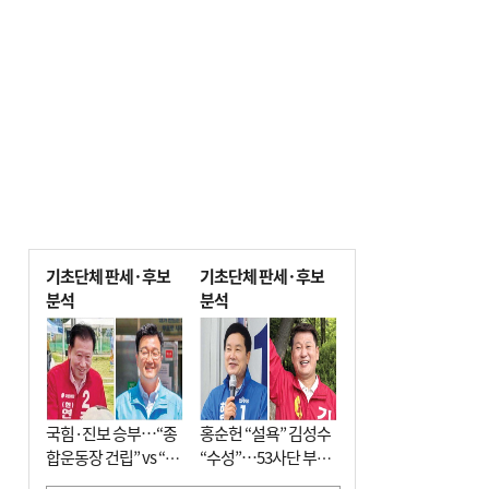
기초단체 판세·후보
기초단체 판세·후보
분석
분석
국힘·진보 승부…“종
홍순헌 “설욕” 김성수
합운동장 건립” vs “출
“수성”…53사단 부지
근 공공버스 도입”
개발엔 한 목소리