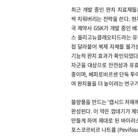
최근 개발 중인 완치 치료제
싹 치워버리는 전략을 쓴다. 현
국 제약사 GSK가 개발 중인 베피
스 올리고뉴클레오티드라는 유전
접 달라붙어 복제 자체를 불가능
기능적 완치 효과가 확인되었다.
자군을 대상으로 안전성과 유효성
중이며, 베피로비르센 단독 투여
여 완치율을 더 높이려는 연구가
불량품을 만드는 ‘캡시드 저해제
완성된다. 이 약은 껍데기가 제
만들게 하여 제대로 된 바이러
포스코르비르 나트륨 (Pevifoscor