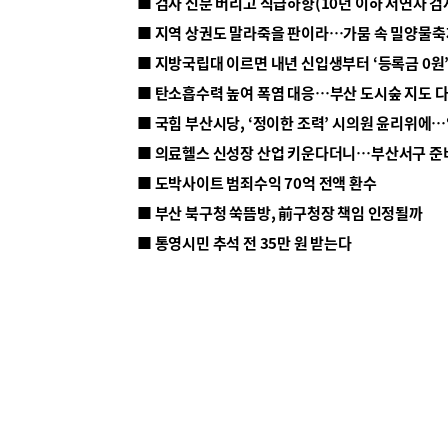
■ 지방국립대 이르면 내년 신입생부터 ‘등록금 0원’
■ 탄소흡수력 높여 폭염 대응…부산 도시숲 지도 
■ 의료헬스 신성장 산업 키운다더니…부산서구 준
■ 도박사이트 범죄수익 70억 전액 환수
■ 부산 북구청 쑥뜸방, 前구청장 책임 인정될까
■ 통영시민 추석 전 35만 원 받는다