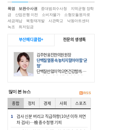
폭염
보완수사권
중대범죄수사청
지역균형 장학
금
산업은행 이전
소비자물가
소형모듈원자로
세금체납
북항재개발
사관학교
낙동아트센터
녹조
최저임금
부산메디클럽+
전문의 생생톡
김주현 웅진한의원 원장
단백질 열풍 속 놓치지 말아야 할 ‘균
형’
단백질만 많이 먹으면 건강할까. 요
즘 건강을 이야기할 때 빠지지 않는
키워드가 단백질이다. 헬스장을 다니
는 젊은 층부터 기초체력을 챙기려는
많이 본 뉴스
중·장년층까지 모두 “
종합
정치
경제
사회
스포츠
1
검사 신분 버리고 직급하향(10년 이하 저연
차 검사)…檢 중수청행 기피