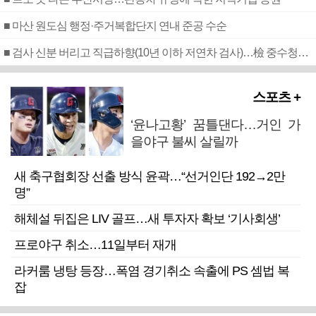
■ 마산 원도심 행정·주거복합단지 연내 준공 수순
■ 검사 신분 버리고 직급하향(10년 이하 저연차 검사)…檢 중수청행 기피
스포츠 +
‘윤나고황’ 꿈틀댄다…거인 가
을야구 불씨 살릴까
새 축구협회장 선출 방식 윤곽…“선거인단 192→2만
명”
해체설 뒤집은 LIV 골프…새 투자자 확보 ‘기사회생’
프로야구 취소…11일부터 재개
라커룸 냉탕 등장…폭염 경기취소 속출에 PS 셈법 복
잡