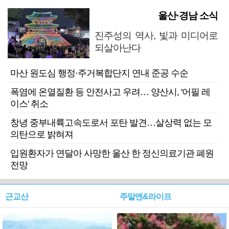
울산·경남 소식
진주성의 역사, 빛과 미디어로
되살아난다
마산 원도심 행정·주거복합단지 연내 준공 수순
폭염에 온열질환 등 안전사고 우려… 양산시, '어필 레
이스' 취소
창녕 중부내륙고속도로서 포탄 발견…살상력 없는 모
의탄으로 밝혀져
입원환자가 연달아 사망한 울산 한 정신의료기관 폐원
전망
근교산
주말엔&라이프