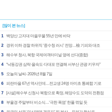
[많이 본 뉴스]
1
백양산 고지대 마을우물 55년 만에 바닥
2
경위 이하 경찰 하위직 ‘중수청 러시’ 전망…檢 기피와 대조
3
해수부 청사, 북항 국제여객터미널 옆에 선다(종합)
4
“낙동강권 삼락·을숙도·다대포 연결해 서부산 관광 키우자”
5
오늘의 날씨- 2026년 8월 7일
6
피란마을 67년 역사인데…전교생 24명 아미초 통폐합 기로
7
[사설] 해수부 신청사 북항으로 확정, 해양수도 도약의 전환점
8
부울경 주말부터 비소식…‘극한 폭염’ 한풀 꺾일 듯
9
외국인 선원 ‘인신매매 경유지’ 된 부산…우려가 현실로