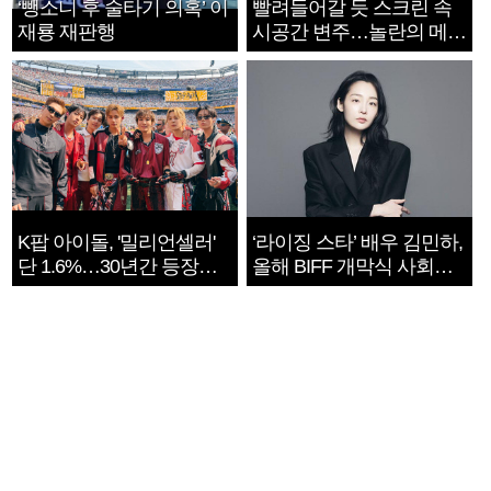
‘뺑소니 후 술타기 의혹’ 이
빨려들어갈 듯 스크린 속
재룡 재판행
시공간 변주…놀란의 메시
지는 ‘전쟁 속죄’
K팝 아이돌, '밀리언셀러'
‘라이징 스타’ 배우 김민하,
단 1.6%…30년간 등장
올해 BIFF 개막식 사회자
1182개팀 전수조사
확정