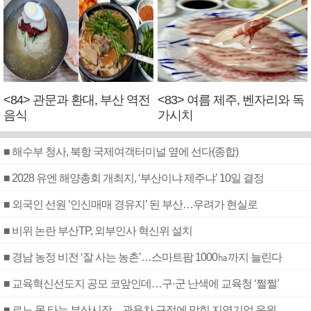
<84> 관문과 환대, 부산 역전
<83> 여름 제주, 벤자리와 독
음식
가시치
■ 해수부 청사, 북항 국제여객터미널 옆에 선다(종합)
■ 2028 유엔 해양총회 개최지, ‘부산이냐 제주냐’ 10일 결정
■ 외국인 선원 ‘인신매매 경유지’ 된 부산…우려가 현실로
■ 비위 논란 부산TP, 외부인사 혁신위 설치
■ 경남 농정 비전 ‘잘 사는 농촌’…스마트팜 1000㏊까지 늘린다
■ 교육혁신선도지 공모 코앞인데…구·군 난색에 교육청 ‘쩔쩔’
■ 르노 못 타는 부산시장…관용차 규정에 막힌 지역기업 응원