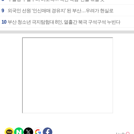
9
외국인 선원 ‘인신매매 경유지’ 된 부산…우려가 현실로
10
부산 청소년 극지탐험대 8인, 열흘간 북극 구석구석 누빈다