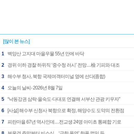
[많이 본 뉴스]
1
백양산 고지대 마을우물 55년 만에 바닥
2
경위 이하 경찰 하위직 ‘중수청 러시’ 전망…檢 기피와 대조
3
해수부 청사, 북항 국제여객터미널 옆에 선다(종합)
4
오늘의 날씨- 2026년 8월 7일
5
“낙동강권 삼락·을숙도·다대포 연결해 서부산 관광 키우자”
6
[사설] 해수부 신청사 북항으로 확정, 해양수도 도약의 전환점
7
피란마을 67년 역사인데…전교생 24명 아미초 통폐합 기로
8
부울경 주말부터 비소식…‘극한 폭염’ 한풀 꺾일 듯