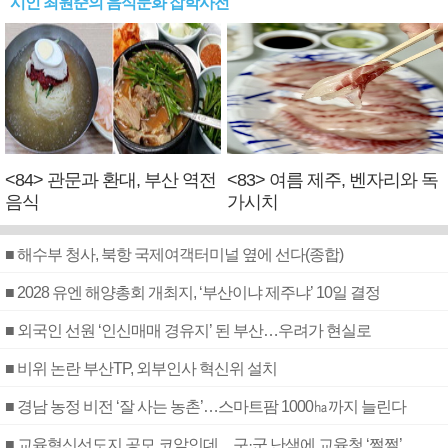
시인 최원준의 음식문화 잡학사전
<84> 관문과 환대, 부산 역전
<83> 여름 제주, 벤자리와 독
음식
가시치
■ 해수부 청사, 북항 국제여객터미널 옆에 선다(종합)
■ 2028 유엔 해양총회 개최지, ‘부산이냐 제주냐’ 10일 결정
■ 외국인 선원 ‘인신매매 경유지’ 된 부산…우려가 현실로
■ 비위 논란 부산TP, 외부인사 혁신위 설치
■ 경남 농정 비전 ‘잘 사는 농촌’…스마트팜 1000㏊까지 늘린다
■ 교육혁신선도지 공모 코앞인데…구·군 난색에 교육청 ‘쩔쩔’