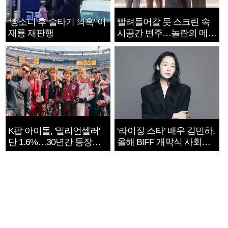
‘뺑소니 후 술타기 의혹’ 이
빨려들어갈 듯 스크린 속
재룡 재판행
시공간 변주…놀란의 메시
지는 ‘전쟁 속죄’
K팝 아이돌, '밀리언셀러'
‘라이징 스타’ 배우 김민하,
단 1.6%…30년간 등장
올해 BIFF 개막식 사회자
1182개팀 전수조사
확정