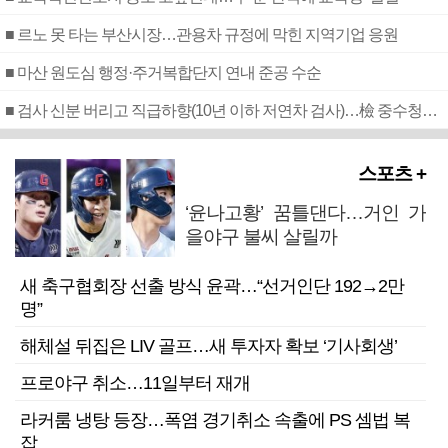
■ 르노 못 타는 부산시장…관용차 규정에 막힌 지역기업 응원
■ 마산 원도심 행정·주거복합단지 연내 준공 수순
■ 검사 신분 버리고 직급하향(10년 이하 저연차 검사)…檢 중수청행 기피
스포츠 +
‘윤나고황’ 꿈틀댄다…거인 가
을야구 불씨 살릴까
새 축구협회장 선출 방식 윤곽…“선거인단 192→2만
명”
해체설 뒤집은 LIV 골프…새 투자자 확보 ‘기사회생’
프로야구 취소…11일부터 재개
라커룸 냉탕 등장…폭염 경기취소 속출에 PS 셈법 복
잡