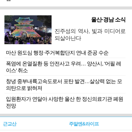
울산·경남 소식
진주성의 역사, 빛과 미디어로
되살아난다
마산 원도심 행정·주거복합단지 연내 준공 수순
폭염에 온열질환 등 안전사고 우려… 양산시, '어필 레
이스' 취소
창녕 중부내륙고속도로서 포탄 발견…살상력 없는 모
의탄으로 밝혀져
입원환자가 연달아 사망한 울산 한 정신의료기관 폐원
전망
근교산
주말엔&라이프