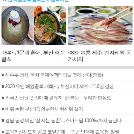
<84> 관문과 환대, 부산 역전
<83> 여름 제주, 벤자리와 독
음식
가시치
■ 해수부 청사, 북항 국제여객터미널 옆에 선다(종합)
■ 2028 유엔 해양총회 개최지, ‘부산이냐 제주냐’ 10일 결정
■ 외국인 선원 ‘인신매매 경유지’ 된 부산…우려가 현실로
■ 비위 논란 부산TP, 외부인사 혁신위 설치
■ 경남 농정 비전 ‘잘 사는 농촌’…스마트팜 1000㏊까지 늘린다
■ 교육혁신선도지 공모 코앞인데…구·군 난색에 교육청 ‘쩔쩔’