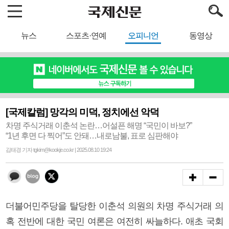
뉴스
스포츠·연예
오피니언
동영상
[국제칼럼] 망각의 미덕, 정치에선 악덕
차명 주식거래 이춘석 논란…어설픈 해명 “국민이 바보?”
“1년 후면 다 찍어”도 안돼…내로남불, 표로 심판해야
김태경 기자 tgkim@kookje.co.kr | 2025.08.10 19:24
더불어민주당을 탈당한 이춘석 의원의 차명 주식거래 의
혹 전반에 대한 국민 여론은 여전히 싸늘하다. 애초 국회