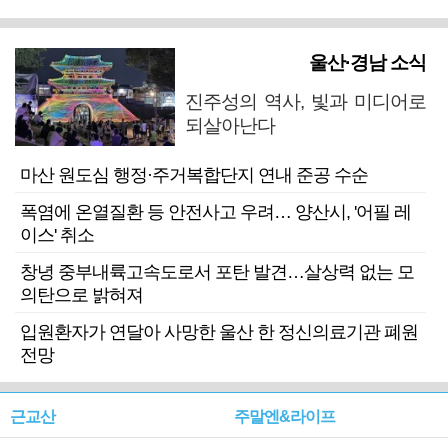
울산·경남 소식
진주성의 역사, 빛과 미디어로
되살아난다
마산 원도심 행정·주거복합단지 연내 준공 수순
폭염에 온열질환 등 안전사고 우려… 양산시, '어필 레
이스' 취소
창녕 중부내륙고속도로서 포탄 발견…살상력 없는 모
의탄으로 밝혀져
입원환자가 연달아 사망한 울산 한 정신의료기관 폐원
전망
근교산
주말엔&라이프