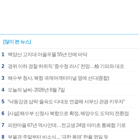
[많이 본 뉴스]
1
백양산 고지대 마을우물 55년 만에 바닥
2
경위 이하 경찰 하위직 ‘중수청 러시’ 전망…檢 기피와 대조
3
해수부 청사, 북항 국제여객터미널 옆에 선다(종합)
4
오늘의 날씨- 2026년 8월 7일
5
“낙동강권 삼락·을숙도·다대포 연결해 서부산 관광 키우자”
6
[사설] 해수부 신청사 북항으로 확정, 해양수도 도약의 전환점
7
피란마을 67년 역사인데…전교생 24명 아미초 통폐합 기로
8
부울경 주말부터 비소식…‘극한 폭염’ 한풀 꺾일 듯