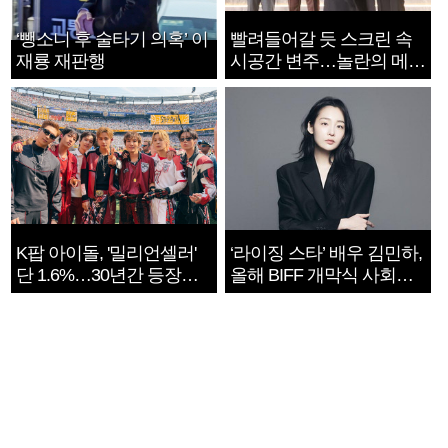
‘뺑소니 후 술타기 의혹’ 이
빨려들어갈 듯 스크린 속
재룡 재판행
시공간 변주…놀란의 메시
지는 ‘전쟁 속죄’
K팝 아이돌, '밀리언셀러'
‘라이징 스타’ 배우 김민하,
단 1.6%…30년간 등장
올해 BIFF 개막식 사회자
1182개팀 전수조사
확정