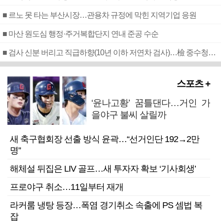
■ 르노 못 타는 부산시장…관용차 규정에 막힌 지역기업 응원
■ 마산 원도심 행정·주거복합단지 연내 준공 수순
■ 검사 신분 버리고 직급하향(10년 이하 저연차 검사)…檢 중수청행 기피
스포츠 +
‘윤나고황’ 꿈틀댄다…거인 가
을야구 불씨 살릴까
새 축구협회장 선출 방식 윤곽…“선거인단 192→2만
명”
해체설 뒤집은 LIV 골프…새 투자자 확보 ‘기사회생’
프로야구 취소…11일부터 재개
라커룸 냉탕 등장…폭염 경기취소 속출에 PS 셈법 복
잡