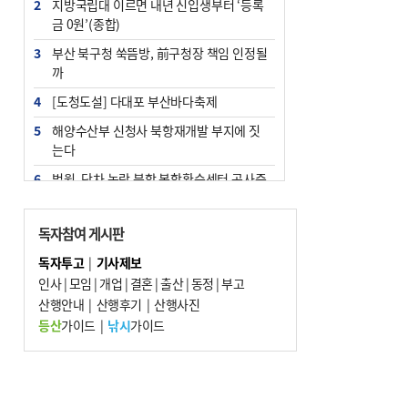
2
지방국립대 이르면 내년 신입생부터 ‘등록
금 0원’(종합)
3
부산 북구청 쑥뜸방, 前구청장 책임 인정될
까
4
[도청도설] 다대포 부산바다축제
5
해양수산부 신청사 북항재개발 부지에 짓
는다
6
법원, 단차 논란 북항 복합환승센터 공사중
지 관련 현장검증
7
지역 상권도 말라죽을 판이라…가뭄 속 밀
독자참여 게시판
양물축제 강행 논란
독자투고
|
기사제보
8
통영시민 추석 전 35만 원 받는다
인사
|
모임
|
개업
|
결혼
|
출산
|
동정
|
부고
9
산행안내
부산 철강공장 50대 노동자 추락사
|
산행후기
|
산행사진
등산
가이드
|
낚시
가이드
10
국힘 부산시당, ‘정이한 조력’ 시의원 윤리
위에…‘한동훈 지지’도 신고접수