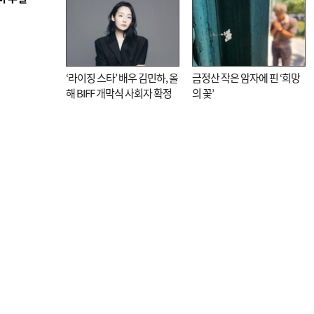
‘라이징 스타’ 배우 김민하, 올
금정산 작은 암자에 핀 ‘희망
해 BIFF 개막식 사회자 확정
의 꽃’