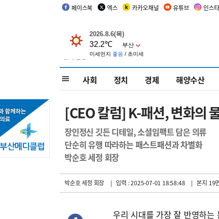
페이스북
엑스
카카오채널
유튜브
인스
사회
정치
경제
해양수산
[CEO 칼럼] K-패션, 변화의 
장인정신 깃든 디테일, 소셜임팩트 담은 의류
단순히 유행 따라하는 패스트패션과 차별화
박순호 세정 회장
박순호 세정 회장
| 입력 : 2025-07-01 18:58:48
| 본지 19
우리 시대를 가장 잘 반영하는 