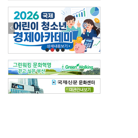
금고 이사장 전횡, 지금도 진행중
엘리트 자평해온 市 공무원…생중계 회의서 능력 입증을
김준희의 클래식 인사이트
[전체보기]
여름날의 애상, 왈츠
빛나는 꿈의 계절, 4월의 노래
김지윤의 우리음악 이야기
[전체보기]
세종시대 음악이 전해진 이유
영산회상, 불교음악에서 풍류음악으로
뉴스와 현장
[전체보기]
‘800조 투자’ 희비 가른 재생에너지
뜨거워지는 바다, 북쪽으로 열리는 항로
데스크시각
[전체보기]
물은 행정구역 경계를 따라 흐르지 않는다
도청도설
[전체보기]
다대포 부산바다축제
제일 더운 곳은 어디
독자 투고
[전체보기]
새로운 시작 ‘황혼 이혼’
무료 화장실 깨끗하게 쓰자