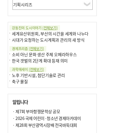
강동진의 도시이야기
[전체보기]
세계유산위원회, 부산의 시간을 세계와 나누다
시대가 요청하는 도시계획과 관리의 새 방식
경제프리즘
[전체보기]
소비 아닌 문화 생산 주체 오페라하우스
한국 갯벌의 2단계 확대 등재 의미
과학에세이
[전체보기]
노후 기반시설, 첨단기술로 관리
축구 물질
국제칼럼
[전체보기]
부정선거
알립니다
선관위와 尹의 ‘0점 답안’
기고
· 제7회 부마항쟁문학상 공모
[전체보기]
대학과 지역 ‘연결’이 지역혁신이다
· 2026 국제 어린이·청소년 경제아카데미
오페라 지휘자는 골을 넣지 않는다
· 제28회 부산광역시장배 전국바둑대회
기자수첩
[전체보기]