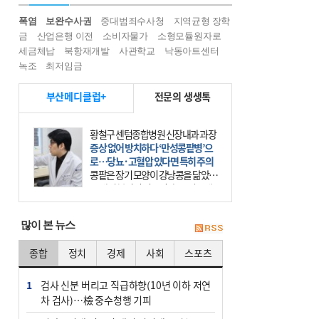
폭염
보완수사권
중대범죄수사청
지역균형 장학
금
산업은행 이전
소비자물가
소형모듈원자로
세금체납
북항재개발
사관학교
낙동아트센터
녹조
최저임금
부산메디클럽+
전문의 생생톡
황철구 센텀종합병원 신장내과 과장
증상 없어 방치하다 ‘만성콩팥병’으
로…당뇨·고혈압 있다면 특히 주의
콩팥은 장기 모양이 강낭콩을 닮았다
고 해서 붙여진 이름이다. 등 뒤쪽에
좌우 한 쌍으로 있는 콩팥은 기능이
떨어져도 증상이 잘 나타나지 않아
많이 본 뉴스
‘침묵의 장기’로 불
종합
정치
경제
사회
스포츠
1
검사 신분 버리고 직급하향(10년 이하 저연
차 검사)…檢 중수청행 기피