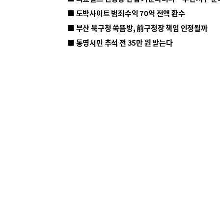
■ 도박사이트 범죄수익 70억 전액 환수
■ 부산 북구청 쑥뜸방, 前구청장 책임 인정될까
■ 통영시민 추석 전 35만 원 받는다