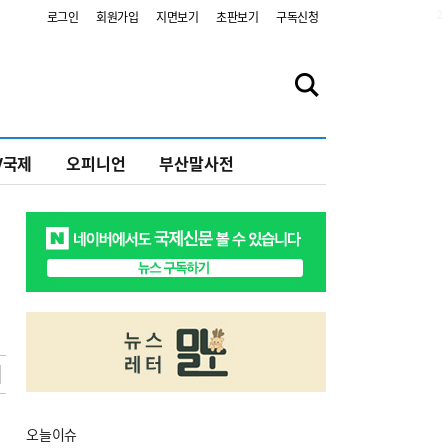
2
로그인
회원가입
지면보기
초판보기
구독신청
V국제
오피니언
부산말사전
오늘
이슈