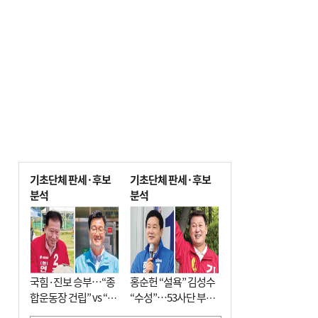
기초단체 판세·후보
기초단체 판세·후보
분석
분석
국힘·진보 승부…“종
홍순헌 “설욕” 김성수
합운동장 건립” vs “출
“수성”…53사단 부지
근 공공버스 도입”
개발엔 한 목소리