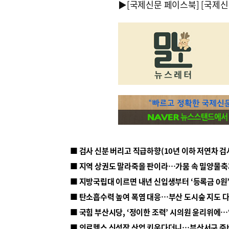
▶
[국제신문 페이스북]
[국제신
■ 지방국립대 이르면 내년 신입생부터 ‘등록금 0원’
■ 탄소흡수력 높여 폭염 대응…부산 도시숲 지도 
■ 의료헬스 신성장 산업 키운다더니…부산서구 준