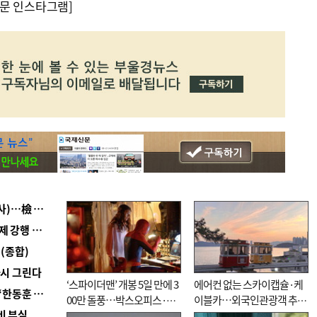
문 인스타그램]
■ 검사 신분 버리고 직급하향(10년 이하 저연차 검사)…檢 중수청행 기피
■ 지역 상권도 말라죽을 판이라…가뭄 속 밀양물축제 강행 논란
(종합)
다시 그린다
‘스파이더맨’ 개봉 5일 만에 3
에어컨 없는 스카이캡슐·케
■ 국힘 부산시당, ‘정이한 조력’ 시의원 윤리위에…‘한동훈 지지’도 신고접수
00만 돌풍…박스오피스·예
이블카…외국인관광객 추억
비 부실
매율 동시 1위
대신 고역 될라