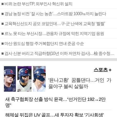
■ 비위 논란 부산TP, 외부인사 혁신위 설치
■ 경남 농정 비전 ‘잘 사는 농촌’…스마트팜 1000㏊까지 늘린다
■ 교육혁신선도지 공모 코앞인데…구·군 난색에 교육청 ‘쩔쩔’
■ 르노 못 타는 부산시장…관용차 규정에 막힌 지역기업 응원
■ 마산 원도심 행정·주거복합단지 연내 준공 수순
■ 검사 신분 버리고 직급하향(10년 이하 저연차 검사)…檢 중수청행 기피
스포츠 +
‘윤나고황’ 꿈틀댄다…거인 가
을야구 불씨 살릴까
새 축구협회장 선출 방식 윤곽…“선거인단 192→2만
명”
해체설 뒤집은 LIV 골프…새 투자자 확보 ‘기사회생’