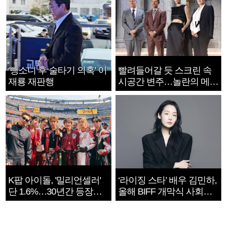
‘뺑소니 후 술타기 의혹’ 이
빨려들어갈 듯 스크린 속
재룡 재판행
시공간 변주…놀란의 메시
지는 ‘전쟁 속죄’
K팝 아이돌, '밀리언셀러'
‘라이징 스타’ 배우 김민하,
단 1.6%…30년간 등장
올해 BIFF 개막식 사회자
1182개팀 전수조사
확정