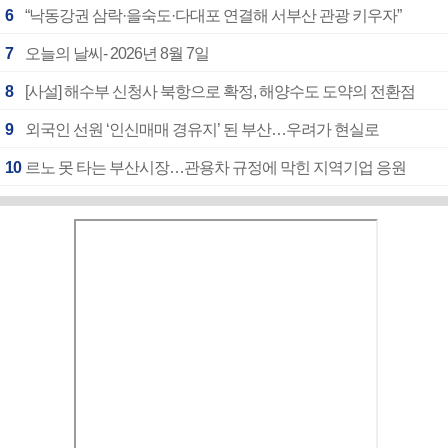
6
“낙동강권 삼락·을숙도·다대포 연결해 서부산 관광 키우자”
7
오늘의 날씨- 2026년 8월 7일
8
[사설] 해수부 신청사 북항으로 확정, 해양수도 도약의 전환점
9
외국인 선원 ‘인신매매 경유지’ 된 부산…우려가 현실로
10
르노 못 타는 부산시장…관용차 규정에 막힌 지역기업 응원