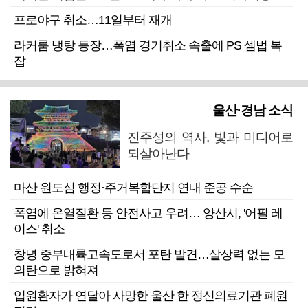
프로야구 취소…11일부터 재개
라커룸 냉탕 등장…폭염 경기취소 속출에 PS 셈법 복
잡
울산·경남 소식
진주성의 역사, 빛과 미디어로
되살아난다
마산 원도심 행정·주거복합단지 연내 준공 수순
폭염에 온열질환 등 안전사고 우려… 양산시, '어필 레
이스' 취소
창녕 중부내륙고속도로서 포탄 발견…살상력 없는 모
의탄으로 밝혀져
입원환자가 연달아 사망한 울산 한 정신의료기관 폐원