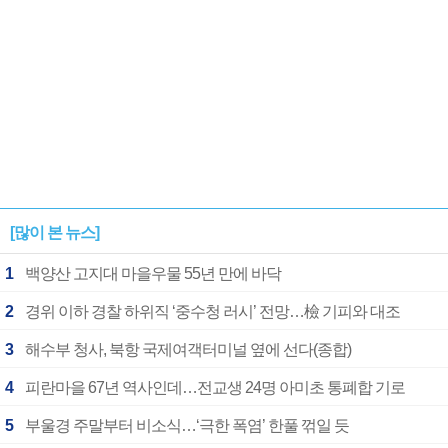
[많이 본 뉴스]
1
백양산 고지대 마을우물 55년 만에 바닥
2
경위 이하 경찰 하위직 ‘중수청 러시’ 전망…檢 기피와 대조
3
해수부 청사, 북항 국제여객터미널 옆에 선다(종합)
4
피란마을 67년 역사인데…전교생 24명 아미초 통폐합 기로
5
부울경 주말부터 비소식…‘극한 폭염’ 한풀 꺾일 듯