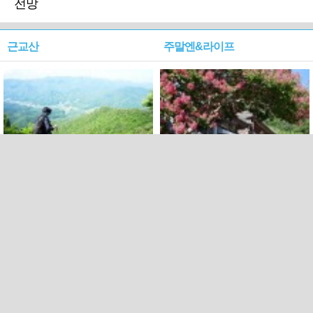
전망
근교산
주말엔&라이프
근교산&그너머…상주·문경
폭염보다 더 뜨거워라…100
청화산~시루봉
일을 붉게 불태울 ‘선비정신’
피었네
PC버전
엑스
페이스북
Copyright ⓒ 2015 All rights reserved by 국제신문