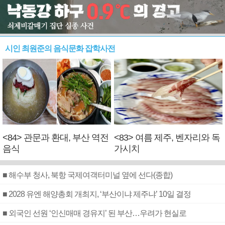
시인 최원준의 음식문화 잡학사전
<84> 관문과 환대, 부산 역전
<83> 여름 제주, 벤자리와 독
음식
가시치
■ 해수부 청사, 북항 국제여객터미널 옆에 선다(종합)
■ 2028 유엔 해양총회 개최지, ‘부산이냐 제주냐’ 10일 결정
■ 외국인 선원 ‘인신매매 경유지’ 된 부산…우려가 현실로