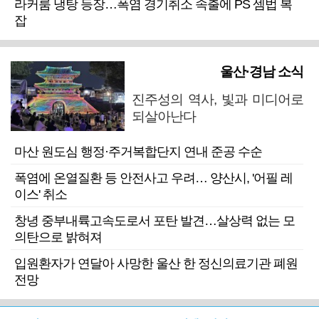
라커룸 냉탕 등장…폭염 경기취소 속출에 PS 셈법 복
잡
울산·경남 소식
진주성의 역사, 빛과 미디어로
되살아난다
마산 원도심 행정·주거복합단지 연내 준공 수순
폭염에 온열질환 등 안전사고 우려… 양산시, '어필 레
이스' 취소
창녕 중부내륙고속도로서 포탄 발견…살상력 없는 모
의탄으로 밝혀져
입원환자가 연달아 사망한 울산 한 정신의료기관 폐원
전망