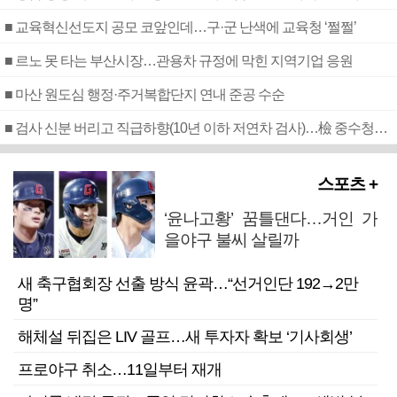
■ 교육혁신선도지 공모 코앞인데…구·군 난색에 교육청 ‘쩔쩔’
■ 르노 못 타는 부산시장…관용차 규정에 막힌 지역기업 응원
■ 마산 원도심 행정·주거복합단지 연내 준공 수순
■ 검사 신분 버리고 직급하향(10년 이하 저연차 검사)…檢 중수청행 기피
스포츠 +
‘윤나고황’ 꿈틀댄다…거인 가
을야구 불씨 살릴까
새 축구협회장 선출 방식 윤곽…“선거인단 192→2만
명”
해체설 뒤집은 LIV 골프…새 투자자 확보 ‘기사회생’
프로야구 취소…11일부터 재개