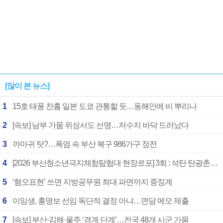
[많이 본 뉴스]
1
15호 태풍 찬홈 일본 도쿄 관통할 듯…동해안에 비 뿌리나
2
[속보] 남부 가뭄 위성서도 선명…저수지 바닥 드러났다
3
까마귀 탓?…폭염 속 부산 북구 986가구 정전
4
[2026 부산청소년극지체험탐험대 현장르포] 3회 : 석탄 탄광촌에서 북극 연구의 중심지로
5
‘혐오표현’ 쓰면 지방공무원 최대 파면까지 중징계
6
이임생, 홍명보 선임 독단적 결정 아냐…면담 메모 제출
7
[속보] 부산·김해·울주 ‘경계 단계’…전국 48개 시군 가뭄