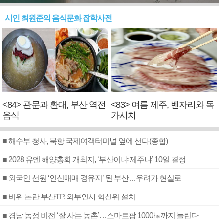
시인 최원준의 음식문화 잡학사전
<84> 관문과 환대, 부산 역전
<83> 여름 제주, 벤자리와 독
음식
가시치
■ 해수부 청사, 북항 국제여객터미널 옆에 선다(종합)
■ 2028 유엔 해양총회 개최지, ‘부산이냐 제주냐’ 10일 결정
■ 외국인 선원 ‘인신매매 경유지’ 된 부산…우려가 현실로
■ 비위 논란 부산TP, 외부인사 혁신위 설치
■ 경남 농정 비전 ‘잘 사는 농촌’…스마트팜 1000㏊까지 늘린다