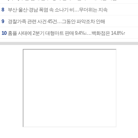
8
부산·울산·경남 폭염 속 소나기·비…무더위는 지속
9
경찰가족 관련 사건 45건…그동안 파악조차 안해
10
홈플 사태에 2분기 대형마트 판매 9.4%↓…백화점은 14.8%↑