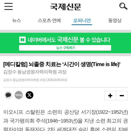
뉴스
스포츠·연예
오피니언
동영상
[메디칼럼] 뇌졸중 치료는 ‘시간이 생명(Time is life)’
김정수 동남권원자력의학원 과장
김정수 동남권원자력의학원 과장 | 2025.03.09 19:10
이오시프 스탈린은 소련의 공산당 서기장(1922~1952년)
과 국가평의회 주석(1946~1953년)을 지낸 소련 최고의 권
력자이며 독재자다. 2차 세계대전 승리 후에 소련의 지배