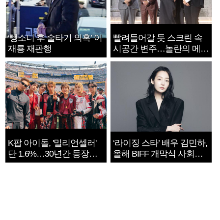
‘뺑소니 후 술타기 의혹’ 이
빨려들어갈 듯 스크린 속
재룡 재판행
시공간 변주…놀란의 메시
지는 ‘전쟁 속죄’
K팝 아이돌, '밀리언셀러'
‘라이징 스타’ 배우 김민하,
단 1.6%…30년간 등장
올해 BIFF 개막식 사회자
1182개팀 전수조사
확정