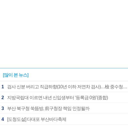
[많이 본 뉴스]
1
검사 신분 버리고 직급하향(10년 이하 저연차 검사)…檢 중수청행 기피
2
지방국립대 이르면 내년 신입생부터 ‘등록금 0원’(종합)
3
부산 북구청 쑥뜸방, 前구청장 책임 인정될까
4
[도청도설] 다대포 부산바다축제