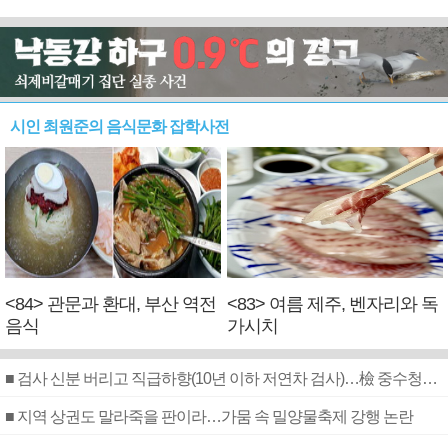
시인 최원준의 음식문화 잡학사전
<84> 관문과 환대, 부산 역전
<83> 여름 제주, 벤자리와 독
음식
가시치
■ 검사 신분 버리고 직급하향(10년 이하 저연차 검사)…檢 중수청행 기피
■ 지역 상권도 말라죽을 판이라…가뭄 속 밀양물축제 강행 논란