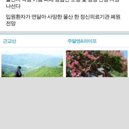
나선다
입원환자가 연달아 사망한 울산 한 정신의료기관 폐원
전망
근교산
주말엔&라이프
근교산&그너머…상주·문경
폭염보다 더 뜨거워라…100
청화산~시루봉
일을 붉게 불태울 ‘선비정신’
피었네
PC버전
엑스
페이스북