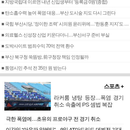
■ 지방국립대 이르면 내년 신입생부터 ‘등록금 0원’(종합)
■ 탄소흡수력 높여 폭염 대응…부산 도시숲 지도 다시 그린다
■ 국힘 부산시당, ‘정이한 조력’ 시의원 윤리위에…‘한동훈 지지’도 신고접수
■ 의료헬스 신성장 산업 키운다더니…부산서구 준비 부실
■ 도박사이트 범죄수익 70억 전액 환수
■ 부산 북구청 쑥뜸방, 前구청장 책임 인정될까
■ 통영시민 추석 전 35만 원 받는다
스포츠 +
라커룸 냉탕 등장…폭염 경기
취소 속출에 PS 셈법 복잡
극한 폭염에…초유의 프로야구 전 경기 취소
이강인 “아우파 알레티”…9일 AT마드리드 데뷔전 기대