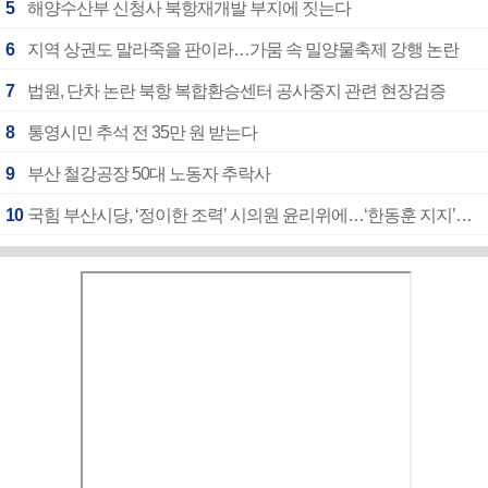
5
해양수산부 신청사 북항재개발 부지에 짓는다
6
지역 상권도 말라죽을 판이라…가뭄 속 밀양물축제 강행 논란
7
법원, 단차 논란 북항 복합환승센터 공사중지 관련 현장검증
8
통영시민 추석 전 35만 원 받는다
9
부산 철강공장 50대 노동자 추락사
10
국힘 부산시당, ‘정이한 조력’ 시의원 윤리위에…‘한동훈 지지’도 신고접수