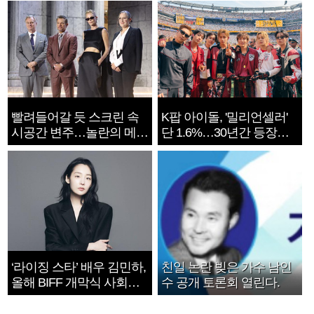
빨려들어갈 듯 스크린 속
K팝 아이돌, '밀리언셀러'
시공간 변주…놀란의 메시
단 1.6%…30년간 등장
지는 ‘전쟁 속죄’
1182개팀 전수조사
‘라이징 스타’ 배우 김민하,
친일 논란 빚은 가수 남인
올해 BIFF 개막식 사회자
수 공개 토론회 열린다.
확정