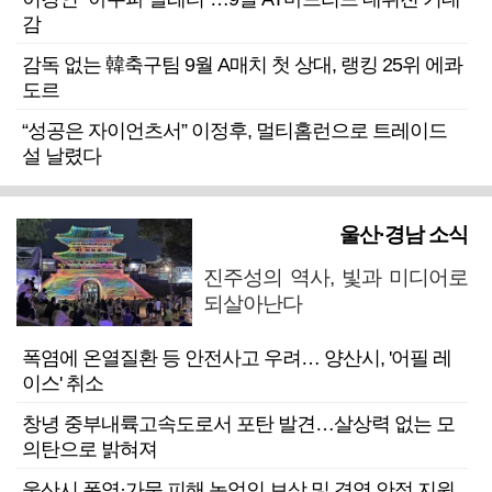
감
감독 없는 韓축구팀 9월 A매치 첫 상대, 랭킹 25위 에콰
도르
“성공은 자이언츠서” 이정후, 멀티홈런으로 트레이드
설 날렸다
울산·경남 소식
진주성의 역사, 빛과 미디어로
되살아난다
폭염에 온열질환 등 안전사고 우려… 양산시, '어필 레
이스' 취소
창녕 중부내륙고속도로서 포탄 발견…살상력 없는 모
의탄으로 밝혀져
울산시 폭염·가뭄 피해 농업인 보상 및 경영 안정 지원