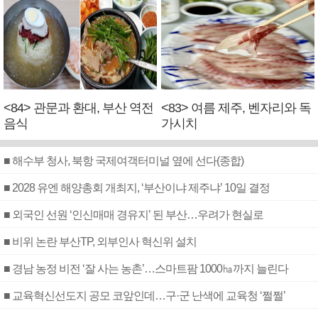
<84> 관문과 환대, 부산 역전
<83> 여름 제주, 벤자리와 독
음식
가시치
■ 해수부 청사, 북항 국제여객터미널 옆에 선다(종합)
■ 2028 유엔 해양총회 개최지, ‘부산이냐 제주냐’ 10일 결정
■ 외국인 선원 ‘인신매매 경유지’ 된 부산…우려가 현실로
■ 비위 논란 부산TP, 외부인사 혁신위 설치
■ 경남 농정 비전 ‘잘 사는 농촌’…스마트팜 1000㏊까지 늘린다
■ 교육혁신선도지 공모 코앞인데…구·군 난색에 교육청 ‘쩔쩔’