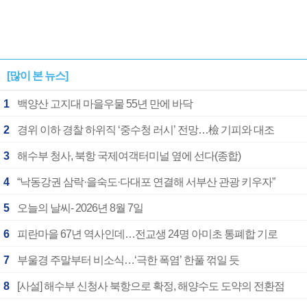
[많이 본 뉴스]
1
백양산 고지대 마을우물 55년 만에 바닥
2
경위 이하 경찰 하위직 ‘중수청 러시’ 전망…檢 기피와 대조
3
해수부 청사, 북항 국제여객터미널 옆에 선다(종합)
4
“낙동강권 삼락·을숙도·다대포 연결해 서부산 관광 키우자”
5
오늘의 날씨- 2026년 8월 7일
6
피란마을 67년 역사인데…전교생 24명 아미초 통폐합 기로
7
부울경 주말부터 비소식…‘극한 폭염’ 한풀 꺾일 듯
8
[사설] 해수부 신청사 북항으로 확정, 해양수도 도약의 전환점