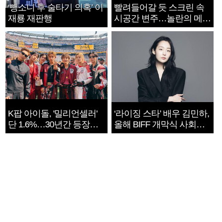
‘뺑소니 후 술타기 의혹’ 이
빨려들어갈 듯 스크린 속
재룡 재판행
시공간 변주…놀란의 메시
지는 ‘전쟁 속죄’
K팝 아이돌, '밀리언셀러'
‘라이징 스타’ 배우 김민하,
단 1.6%…30년간 등장
올해 BIFF 개막식 사회자
1182개팀 전수조사
확정