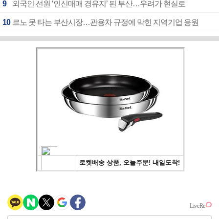
9
외국인 선원 ‘인신매매 경유지’ 된 부산…우려가 현실로
10
르노 못 타는 부산시장…관용차 규정에 막힌 지역기업 응원