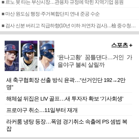
■ 르노 못 타는 부산시장…관용차 규정에 막힌 지역기업 응원
■ 마산 원도심 행정·주거복합단지 연내 준공 수순
■ 검사 신분 버리고 직급하향(10년 이하 저연차 검사)…檢 중수청행 기피
스포츠 +
‘윤나고황’ 꿈틀댄다…거인 가
을야구 불씨 살릴까
새 축구협회장 선출 방식 윤곽…“선거인단 192→2만
명”
해체설 뒤집은 LIV 골프…새 투자자 확보 ‘기사회생’
프로야구 취소…11일부터 재개
라커룸 냉탕 등장…폭염 경기취소 속출에 PS 셈법 복
잡