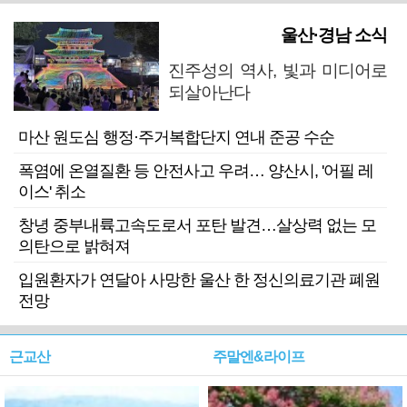
울산·경남 소식
진주성의 역사, 빛과 미디어로
되살아난다
마산 원도심 행정·주거복합단지 연내 준공 수순
폭염에 온열질환 등 안전사고 우려… 양산시, '어필 레
이스' 취소
창녕 중부내륙고속도로서 포탄 발견…살상력 없는 모
의탄으로 밝혀져
입원환자가 연달아 사망한 울산 한 정신의료기관 폐원
전망
근교산
주말엔&라이프