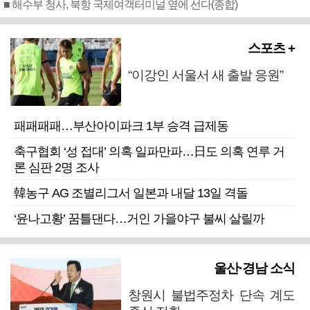
■ 해수부 청사, 북항 국제여객터미널 옆에 선다(종합)
스포츠 +
“이강인 서울서 새 출발 응원”
패패패패…부산아이파크 1부 승격 급제동
축구협회 ‘성 접대’ 의혹 일파만파…日도 의혹 연루 거
론 심판 2명 조사
韓농구 AG 조별리그서 일본과 내달 13일 격돌
‘윤나고황’ 꿈틀댄다…거인 가을야구 불씨 살릴까
울산·경남 소식
창원시 불법주정차 단속 계도