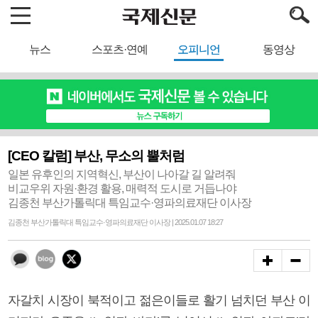
뉴스
스포츠·연예
오피니언
동영상
[CEO 칼럼] 부산, 무소의 뿔처럼
일본 유후인의 지역혁신, 부산이 나아갈 길 알려줘
비교우위 자원·환경 활용, 매력적 도시로 거듭나야
김종천 부산가톨릭대 특임교수·영파의료재단 이사장
김종천 부산가톨릭대 특임교수·영파의료재단 이사장 | 2025.01.07 18:27
자갈치 시장이 북적이고 젊은이들로 활기 넘치던 부산 이