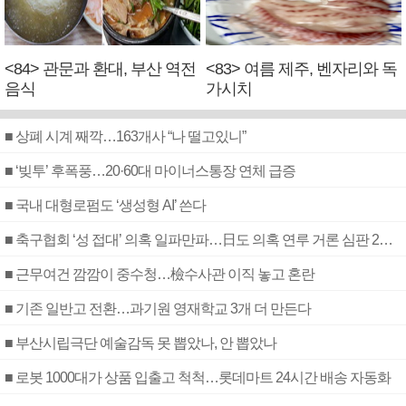
<84> 관문과 환대, 부산 역전
<83> 여름 제주, 벤자리와 독
음식
가시치
■ 상폐 시계 째깍…163개사 “나 떨고있니”
■ ‘빚투’ 후폭풍…20·60대 마이너스통장 연체 급증
■ 국내 대형로펌도 ‘생성형 AI’ 쓴다
■ 축구협회 ‘성 접대’ 의혹 일파만파…日도 의혹 연루 거론 심판 2명 조사
■ 근무여건 깜깜이 중수청…檢수사관 이직 놓고 혼란
■ 기존 일반고 전환…과기원 영재학교 3개 더 만든다
■ 부산시립극단 예술감독 못 뽑았나, 안 뽑았나
■ 로봇 1000대가 상품 입출고 척척…롯데마트 24시간 배송 자동화