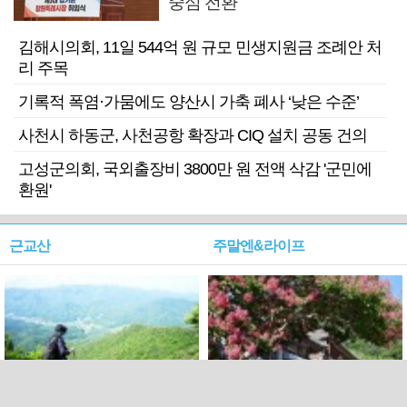
중심 전환
김해시의회, 11일 544억 원 규모 민생지원금 조례안 처
리 주목
기록적 폭염·가뭄에도 양산시 가축 폐사 ‘낮은 수준’
사천시 하동군, 사천공항 확장과 CIQ 설치 공동 건의
고성군의회, 국외출장비 3800만 원 전액 삭감 '군민에
환원'
근교산
주말엔&라이프