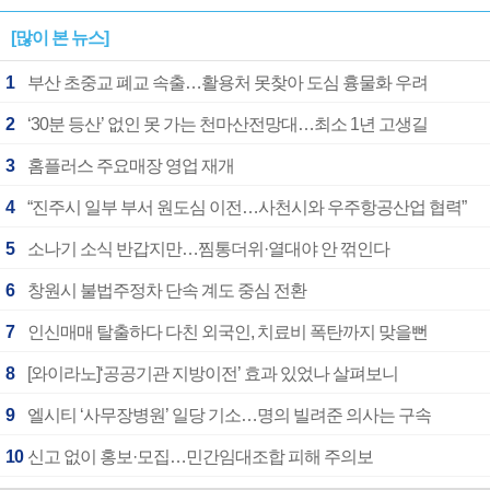
[많이 본 뉴스]
1
부산 초중교 폐교 속출…활용처 못찾아 도심 흉물화 우려
2
‘30분 등산’ 없인 못 가는 천마산전망대…최소 1년 고생길
3
홈플러스 주요매장 영업 재개
4
“진주시 일부 부서 원도심 이전…사천시와 우주항공산업 협력”
5
소나기 소식 반갑지만…찜통더위·열대야 안 꺾인다
6
창원시 불법주정차 단속 계도 중심 전환
7
인신매매 탈출하다 다친 외국인, 치료비 폭탄까지 맞을뻔
8
[와이라노]‘공공기관 지방이전’ 효과 있었나 살펴보니
9
엘시티 ‘사무장병원’ 일당 기소…명의 빌려준 의사는 구속
10
신고 없이 홍보·모집…민간임대조합 피해 주의보