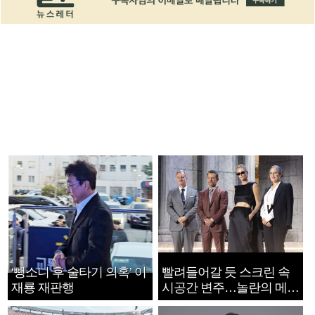
‘뺑소니 후 술타기 의혹’ 이
빨려들어갈 듯 스크린 속
재룡 재판행
시공간 변주…놀란의 메시
지는 ‘전쟁 속죄’