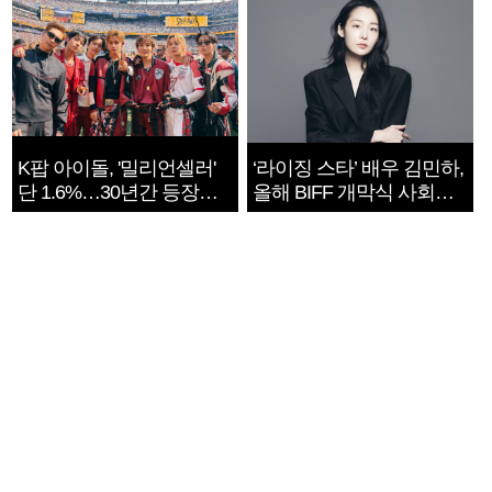
K팝 아이돌, '밀리언셀러'
‘라이징 스타’ 배우 김민하,
단 1.6%…30년간 등장
올해 BIFF 개막식 사회자
1182개팀 전수조사
확정