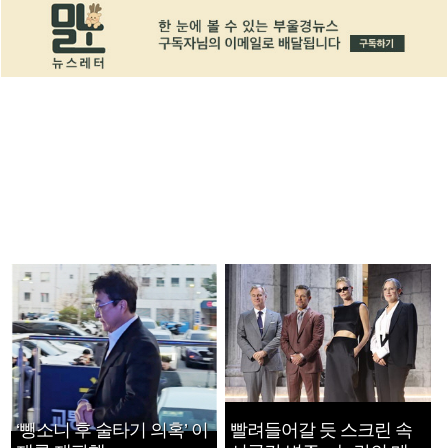
‘뺑소니 후 술타기 의혹’ 이
빨려들어갈 듯 스크린 속