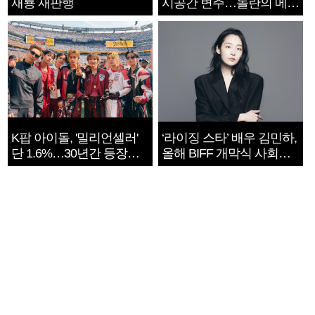
재룡 재판행
시공간 변주…놀란의 메시
지는 ‘전쟁 속죄’
K팝 아이돌, '밀리언셀러'
‘라이징 스타’ 배우 김민하,
단 1.6%…30년간 등장
올해 BIFF 개막식 사회자
1182개팀 전수조사
확정