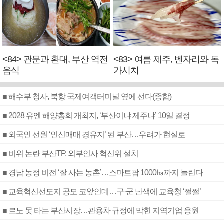
<84> 관문과 환대, 부산 역전
<83> 여름 제주, 벤자리와 독
음식
가시치
■ 해수부 청사, 북항 국제여객터미널 옆에 선다(종합)
■ 2028 유엔 해양총회 개최지, ‘부산이냐 제주냐’ 10일 결정
■ 외국인 선원 ‘인신매매 경유지’ 된 부산…우려가 현실로
■ 비위 논란 부산TP, 외부인사 혁신위 설치
■ 경남 농정 비전 ‘잘 사는 농촌’…스마트팜 1000㏊까지 늘린다
■ 교육혁신선도지 공모 코앞인데…구·군 난색에 교육청 ‘쩔쩔’
■ 르노 못 타는 부산시장…관용차 규정에 막힌 지역기업 응원