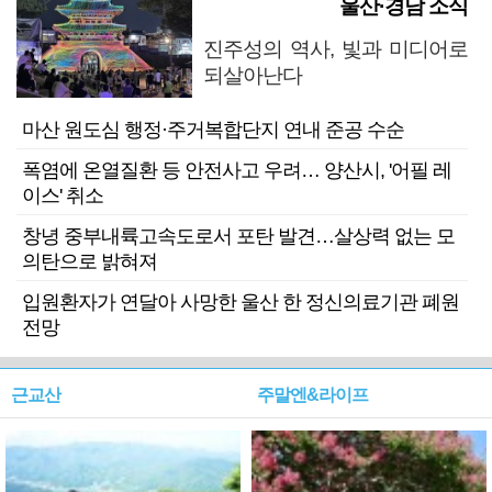
울산·경남 소식
진주성의 역사, 빛과 미디어로
되살아난다
마산 원도심 행정·주거복합단지 연내 준공 수순
폭염에 온열질환 등 안전사고 우려… 양산시, '어필 레
이스' 취소
창녕 중부내륙고속도로서 포탄 발견…살상력 없는 모
의탄으로 밝혀져
입원환자가 연달아 사망한 울산 한 정신의료기관 폐원
전망
근교산
주말엔&라이프