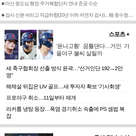
■ 마산 원도심 행정·주거복합단지 연내 준공 수순
■ 검사 신분 버리고 직급하향(10년 이하 저연차 검사)…檢 중수청행 기피
스포츠 +
‘윤나고황’ 꿈틀댄다…거인 가
을야구 불씨 살릴까
새 축구협회장 선출 방식 윤곽…“선거인단 192→2만
명”
해체설 뒤집은 LIV 골프…새 투자자 확보 ‘기사회생’
프로야구 취소…11일부터 재개
라커룸 냉탕 등장…폭염 경기취소 속출에 PS 셈법 복
잡