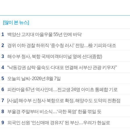
[많이 본 뉴스]
1
백양산 고지대 마을우물 55년 만에 바닥
2
경위 이하 경찰 하위직 ‘중수청 러시’ 전망…檢 기피와 대조
3
해수부 청사, 북항 국제여객터미널 옆에 선다(종합)
4
“낙동강권 삼락·을숙도·다대포 연결해 서부산 관광 키우자”
5
오늘의 날씨- 2026년 8월 7일
6
피란마을 67년 역사인데…전교생 24명 아미초 통폐합 기로
7
[사설] 해수부 신청사 북항으로 확정, 해양수도 도약의 전환점
8
부울경 주말부터 비소식…‘극한 폭염’ 한풀 꺾일 듯
9
외국인 선원 ‘인신매매 경유지’ 된 부산…우려가 현실로