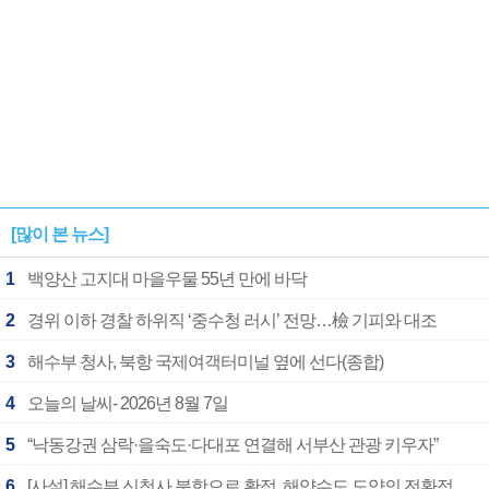
[많이 본 뉴스]
1
백양산 고지대 마을우물 55년 만에 바닥
2
경위 이하 경찰 하위직 ‘중수청 러시’ 전망…檢 기피와 대조
3
해수부 청사, 북항 국제여객터미널 옆에 선다(종합)
4
오늘의 날씨- 2026년 8월 7일
5
“낙동강권 삼락·을숙도·다대포 연결해 서부산 관광 키우자”
6
[사설] 해수부 신청사 북항으로 확정, 해양수도 도약의 전환점