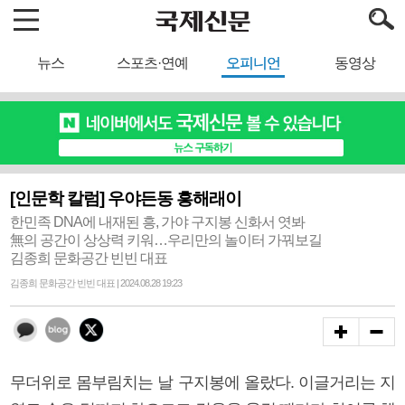
뉴스
스포츠·연예
오피니언
동영상
[인문학 칼럼] 우야든동 흥해래이
한민족 DNA에 내재된 흥, 가야 구지봉 신화서 엿봐
無의 공간이 상상력 키워…우리만의 놀이터 가꿔보길
김종희 문화공간 빈빈 대표
김종희 문화공간 빈빈 대표 | 2024.08.28 19:23
무더위로 몸부림치는 날 구지봉에 올랐다. 이글거리는 지