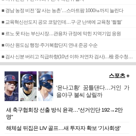
■ 경남 농정 비전 ‘잘 사는 농촌’…스마트팜 1000㏊까지 늘린다
■ 교육혁신선도지 공모 코앞인데…구·군 난색에 교육청 ‘쩔쩔’
■ 르노 못 타는 부산시장…관용차 규정에 막힌 지역기업 응원
■ 마산 원도심 행정·주거복합단지 연내 준공 수순
■ 검사 신분 버리고 직급하향(10년 이하 저연차 검사)…檢 중수청행 기피
스포츠 +
‘윤나고황’ 꿈틀댄다…거인 가
을야구 불씨 살릴까
새 축구협회장 선출 방식 윤곽…“선거인단 192→2만
명”
해체설 뒤집은 LIV 골프…새 투자자 확보 ‘기사회생’