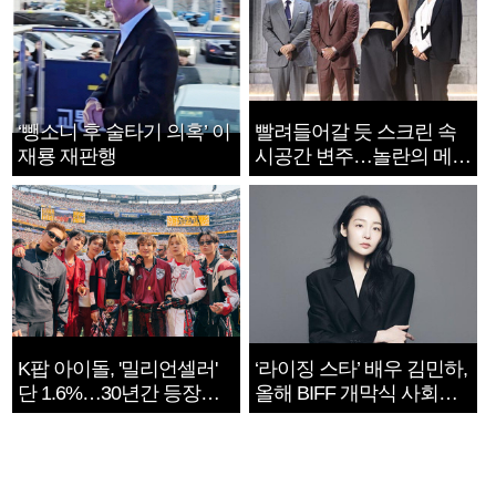
‘뺑소니 후 술타기 의혹’ 이
빨려들어갈 듯 스크린 속
재룡 재판행
시공간 변주…놀란의 메시
지는 ‘전쟁 속죄’
K팝 아이돌, '밀리언셀러'
‘라이징 스타’ 배우 김민하,
단 1.6%…30년간 등장
올해 BIFF 개막식 사회자
1182개팀 전수조사
확정