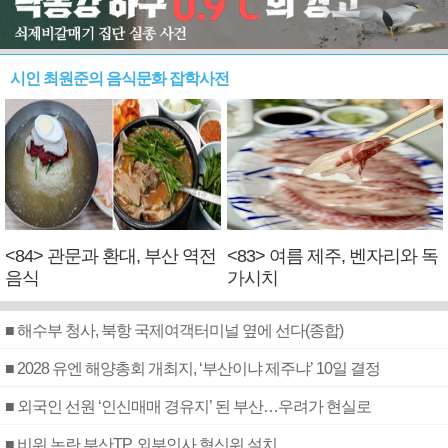
시인 최원준의 음식문화 잡학사전
<84> 관문과 환대, 부산 역전
<83> 여름 제주, 벤자리와 독
음식
가시치
■ 해수부 청사, 북항 국제여객터미널 옆에 선다(종합)
■ 2028 유엔 해양총회 개최지, ‘부산이냐 제주냐’ 10일 결정
■ 외국인 선원 ‘인신매매 경유지’ 된 부산…우려가 현실로
■ 비위 논란 부산TP, 외부인사 혁신위 설치