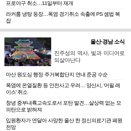
프로야구 취소…11일부터 재개
라커룸 냉탕 등장…폭염 경기취소 속출에 PS 셈법 복
잡
울산·경남 소식
진주성의 역사, 빛과 미디어로
되살아난다
마산 원도심 행정·주거복합단지 연내 준공 수순
폭염에 온열질환 등 안전사고 우려… 양산시, '어필 레
이스' 취소
창녕 중부내륙고속도로서 포탄 발견…살상력 없는 모
의탄으로 밝혀져
입원환자가 연달아 사망한 울산 한 정신의료기관 폐원
전망