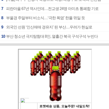
7
피란마을 67년 역사인데…전교생 24명 아미초 통폐합 기로
8
부울경 주말부터 비소식…‘극한 폭염’ 한풀 꺾일 듯
9
외국인 선원 ‘인신매매 경유지’ 된 부산…우려가 현실로
10
부산 청소년 극지탐험대 8인, 열흘간 북극 구석구석 누빈다