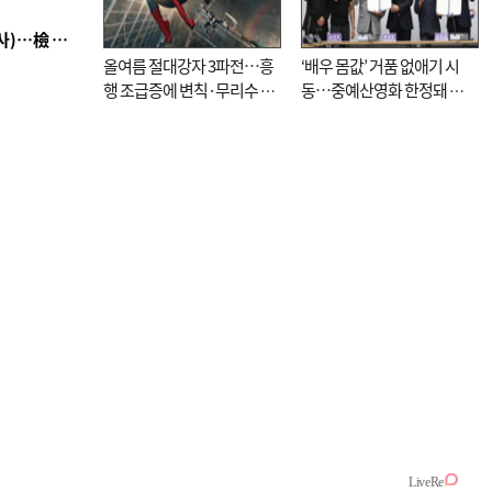
■ 검사 신분 버리고 직급하향(10년 이하 저연차 검사)…檢 중수청행 기피
올여름 절대강자 3파전…흥
‘배우 몸값’ 거품 없애기 시
행 조급증에 변칙·무리수 마
동…중예산영화 한정돼 실
케팅도
효성 의문도