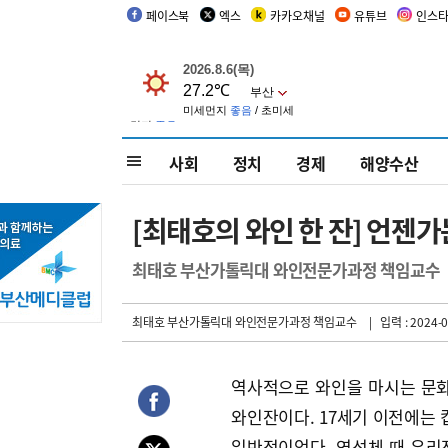
페이스북
엑스
카카오채널
유튜브
인스
사회
정치
경제
해양수산
[최태호의 와인 한 잔] 언젠가
최태호 부산가톨릭대 와인전문가과정 책임교수
최태호 부산가톨릭대 와인전문가과정 책임교수
| 입력 : 2024-0
역사적으로 와인을 마시는 문화
와인잔이다. 17세기 이전에는 
일반적이었다. 영성체 때 유리