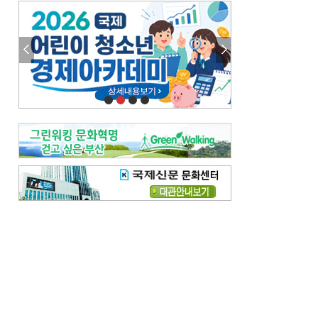
엘리트 자평해온 市 공무원…생중계 회의서 능력 입증을
김준희의 클래식 인사이트
[전체보기]
여름날의 애상, 왈츠
빛나는 꿈의 계절, 4월의 노래
김지윤의 우리음악 이야기
[전체보기]
세종시대 음악이 전해진 이유
영산회상, 불교음악에서 풍류음악으로
뉴스와 현장
[전체보기]
‘800조 투자’ 희비 가른 재생에너지
뜨거워지는 바다, 북쪽으로 열리는 항로
데스크시각
[전체보기]
물은 행정구역 경계를 따라 흐르지 않는다
도청도설
[전체보기]
회피형 대통령
다대포 부산바다축제
독자 투고
[전체보기]
새로운 시작 ‘황혼 이혼’
무료 화장실 깨끗하게 쓰자
메디칼럼
[전체보기]