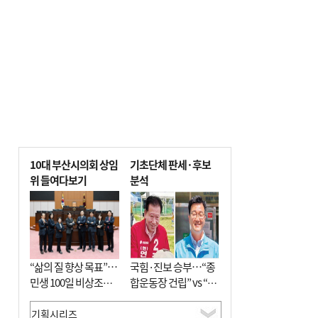
10대 부산시의회 상임
기초단체 판세·후보
위 들여다보기
분석
“삶의 질 향상 목표”…
국힘·진보 승부…“종
민생 100일 비상조치
합운동장 건립” vs “출
면밀 심사
근 공공버스 도입”