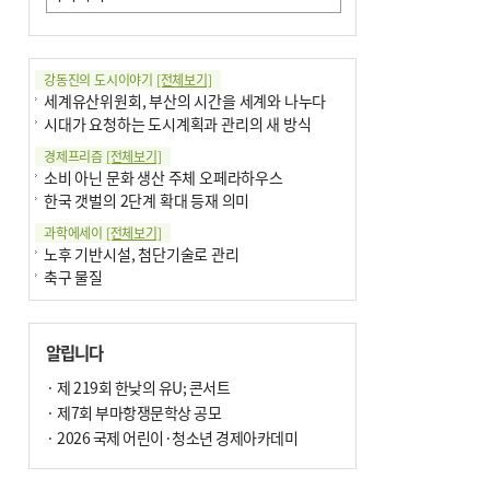
강동진의 도시이야기
[전체보기]
세계유산위원회, 부산의 시간을 세계와 나누다
시대가 요청하는 도시계획과 관리의 새 방식
경제프리즘
[전체보기]
소비 아닌 문화 생산 주체 오페라하우스
한국 갯벌의 2단계 확대 등재 의미
과학에세이
[전체보기]
노후 기반시설, 첨단기술로 관리
축구 물질
국제칼럼
[전체보기]
부정선거
알립니다
선관위와 尹의 ‘0점 답안’
기고
· 제 219회 한낮의 유U; 콘서트
[전체보기]
환자의 희망, 헌혈의 힘
· 제7회 부마항쟁문학상 공모
대학과 지역 ‘연결’이 지역혁신이다
· 2026 국제 어린이·청소년 경제아카데미
기자수첩
[전체보기]
금고 이사장 전횡, 지금도 진행중