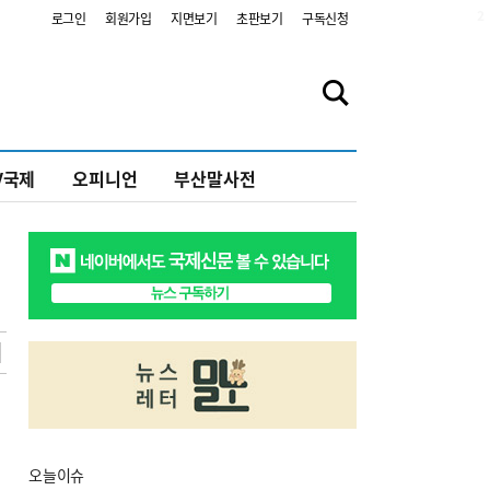
2
로그인
회원가입
지면보기
초판보기
구독신청
V국제
오피니언
부산말사전
오늘
이슈