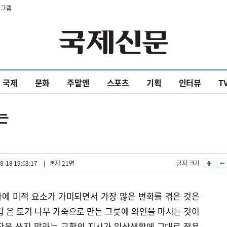
타그램
국제
문화
주말엔
스포츠
기획
인터뷰
T
는
8-18 19:03:17
| 본지 21면
글자 크기
에 미적 요소가 가미되면서 가장 많은 변화를 겪은 것은
컵 은 토기 나무 가죽으로 만든 그릇에 와인을 마시는 것이
잔을 쓰지 말라는 교황의 지시가 일상생활에 그대로 적용