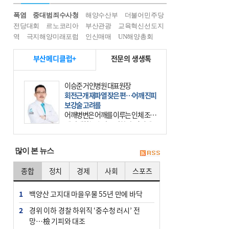
폭염
중대범죄수사청
해양수산부
더불어민주당
전당대회
르노코리아
부산관광
교육혁신선도지
역
극지해양미래포럼
인신매매
UN해양총회
부산메디클럽+
전문의 생생톡
이승준 거인병원 대표원장
회전근개 재파열 잦은 편…어깨 진피
보강술 고려를
어깨병변은 어깨를 이루는 인체 조직
에 발생하는 손상을 말한다. 여기에
는 오십견과 회전근개 증후군, 어깨
의 석회성 힘줄염 등이 있다. 국민건
많이 본 뉴스
강보험에 의하면 어깨병변
종합
정치
경제
사회
스포츠
1
백양산 고지대 마을우물 55년 만에 바닥
2
경위 이하 경찰 하위직 ‘중수청 러시’ 전
망…檢 기피와 대조