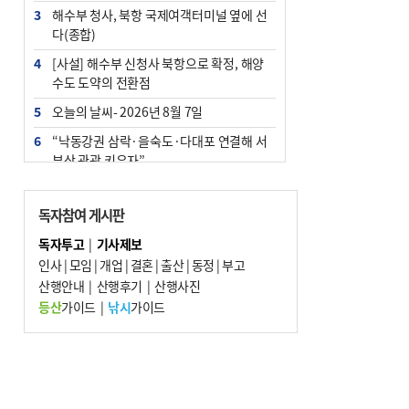
3
해수부 청사, 북항 국제여객터미널 옆에 선
다(종합)
4
[사설] 해수부 신청사 북항으로 확정, 해양
수도 도약의 전환점
5
오늘의 날씨- 2026년 8월 7일
6
“낙동강권 삼락·을숙도·다대포 연결해 서
부산 관광 키우자”
7
부울경 주말부터 비소식…‘극한 폭염’ 한풀
꺾일 듯
독자참여 게시판
8
피란마을 67년 역사인데…전교생 24명 아
독자투고
|
기사제보
미초 통폐합 기로
인사
|
모임
|
개업
|
결혼
|
출산
|
동정
|
부고
9
산행안내
외국인 선원 ‘인신매매 경유지’ 된 부산…
|
산행후기
|
산행사진
우려가 현실로
등산
가이드
|
낚시
가이드
10
교육혁신선도지 공모 코앞인데…구·군 난
색에 교육청 ‘쩔쩔’