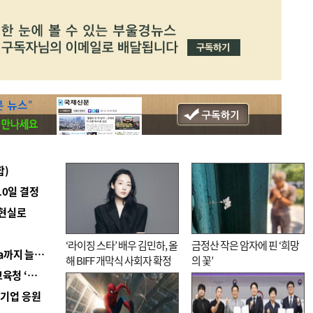
합)
10일 결정
 현실로
‘라이징 스타’ 배우 김민하, 올
금정산 작은 암자에 핀 ‘희망
■ 경남 농정 비전 ‘잘 사는 농촌’…스마트팜 1000㏊까지 늘린다
해 BIFF 개막식 사회자 확정
의 꽃’
■ 교육혁신선도지 공모 코앞인데…구·군 난색에 교육청 ‘쩔쩔’
역기업 응원