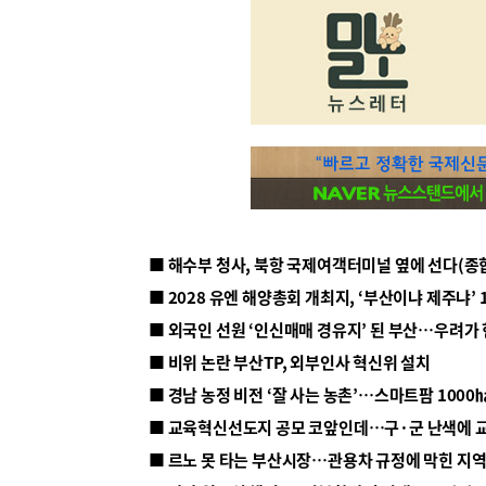
■ 해수부 청사, 북항 국제여객터미널 옆에 선다(종
■ 2028 유엔 해양총회 개최지, ‘부산이냐 제주냐’ 
■ 외국인 선원 ‘인신매매 경유지’ 된 부산…우려가
■ 비위 논란 부산TP, 외부인사 혁신위 설치
■ 르노 못 타는 부산시장…관용차 규정에 막힌 지