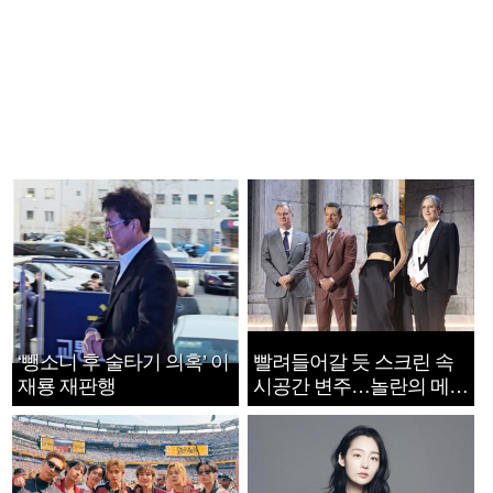
‘뺑소니 후 술타기 의혹’ 이
빨려들어갈 듯 스크린 속
재룡 재판행
시공간 변주…놀란의 메시
지는 ‘전쟁 속죄’