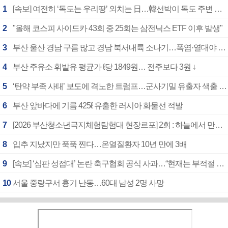
1
[속보] 여전히 ‘독도는 우리땅’ 외치는 日…韓선박이 독도 주변 해양조사 활동하자 반발
2
"올해 코스피 사이드카 43회 중 25회는 삼전닉스 ETF 이후 발생"
3
부산 울산 경남 구름 많고 경남 북서내륙 소나기…폭염·열대야 계속
4
부산 주유소 휘발유 평균가 ℓ당 1849원… 전주보다 3원 ↓
5
‘탄약 부족 사태’ 보도에 격노한 트럼프…군사기밀 유출자 색출 지시
6
부산 앞바다에 기름 425ℓ 유출한 러시아 화물선 적발
7
[2026 부산청소년극지체험탐험대 현장르포] 2회 : 하늘에서 만난 얼음의 나라
8
입추 지났지만 푹푹 찐다…온열질환자 10년 만에 3배
9
[속보] ‘심판 성접대’ 논란 축구협회 공식 사과…“현재는 부적절 행위 없어”
10
서울 중랑구서 흉기 난동…60대 남성 2명 사망