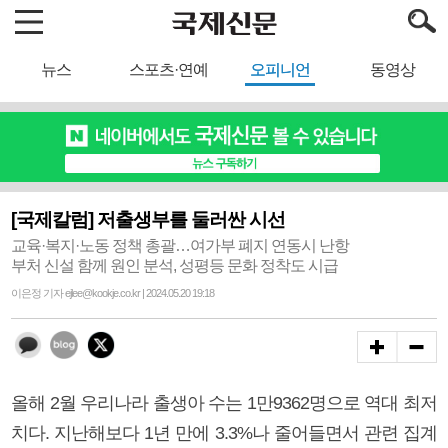
뉴스
스포츠·연예
오피니언
동영상
[국제칼럼] 저출생부를 둘러싼 시선
교육·복지·노동 정책 총괄…여가부 폐지 연동시 난항
부처 신설 함께 원인 분석, 성평등 문화 정착도 시급
이은정 기자 ejlee@kookje.co.kr | 2024.05.20 19:18
올해 2월 우리나라 출생아 수는 1만9362명으로 역대 최저
치다. 지난해보다 1년 만에 3.3%나 줄어들면서 관련 집계