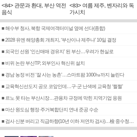
<84> 관문과 환대, 부산 역전
<83> 여름 제주, 벤자리와 독
음식
가시치
■ 해수부 청사, 북항 국제여객터미널 옆에 선다(종합)
■ 2028 유엔 해양총회 개최지, ‘부산이냐 제주냐’ 10일 결정
■ 외국인 선원 ‘인신매매 경유지’ 된 부산…우려가 현실로
■ 비위 논란 부산TP, 외부인사 혁신위 설치
■ 경남 농정 비전 ‘잘 사는 농촌’…스마트팜 1000㏊까지 늘린다
■ 교육혁신선도지 공모 코앞인데…구·군 난색에 교육청 ‘쩔쩔’
■ 르노 못 타는 부산시장…관용차 규정에 막힌 지역기업 응원
■ 마산 원도심 행정·주거복합단지 연내 준공 수순
■ 검사 신분 버리고 직급하향(10년 이하 저연차 검사)…檢 중수청행 기피