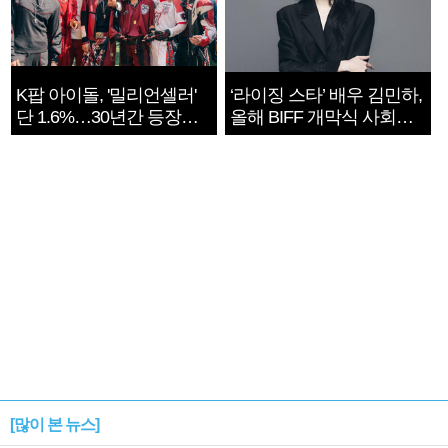
K팝 아이돌, '밀리언셀러'
‘라이징 스타’ 배우 김민하,
단 1.6%…30년간 등장
올해 BIFF 개막식 사회자
1182개팀 전수조사
확정
[많이 본 뉴스]