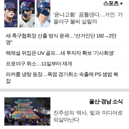
스포츠 +
‘윤나고황’ 꿈틀댄다…거인 가
을야구 불씨 살릴까
새 축구협회장 선출 방식 윤곽…“선거인단 192→2만
명”
해체설 뒤집은 LIV 골프…새 투자자 확보 ‘기사회생’
프로야구 취소…11일부터 재개
라커룸 냉탕 등장…폭염 경기취소 속출에 PS 셈법 복
잡
울산·경남 소식
진주성의 역사, 빛과 미디어로
되살아난다