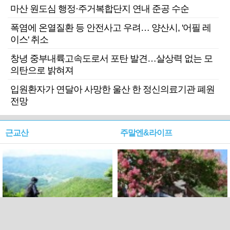
마산 원도심 행정·주거복합단지 연내 준공 수순
폭염에 온열질환 등 안전사고 우려… 양산시, '어필 레
이스' 취소
창녕 중부내륙고속도로서 포탄 발견…살상력 없는 모
의탄으로 밝혀져
입원환자가 연달아 사망한 울산 한 정신의료기관 폐원
전망
근교산
주말엔&라이프
근교산&그너머…상주·문경
폭염보다 더 뜨거워라…100