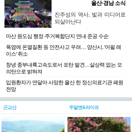
울산·경남 소식
진주성의 역사, 빛과 미디어로
되살아난다
마산 원도심 행정·주거복합단지 연내 준공 수순
폭염에 온열질환 등 안전사고 우려… 양산시, '어필 레
이스' 취소
창녕 중부내륙고속도로서 포탄 발견…살상력 없는 모
의탄으로 밝혀져
입원환자가 연달아 사망한 울산 한 정신의료기관 폐원
전망
근교산
주말엔&라이프