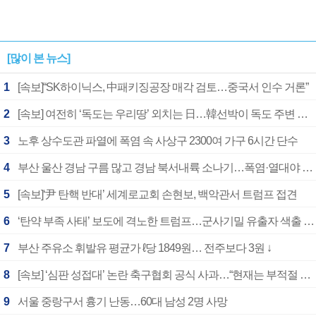
[많이 본 뉴스]
1
[속보]“SK하이닉스, 中패키징공장 매각 검토…중국서 인수 거론”
2
[속보] 여전히 ‘독도는 우리땅’ 외치는 日…韓선박이 독도 주변 해양조사 활동하자 반발
3
노후 상수도관 파열에 폭염 속 사상구 2300여 가구 6시간 단수
4
부산 울산 경남 구름 많고 경남 북서내륙 소나기…폭염·열대야 계속
5
[속보]‘尹 탄핵 반대’ 세계로교회 손현보, 백악관서 트럼프 접견
6
‘탄약 부족 사태’ 보도에 격노한 트럼프…군사기밀 유출자 색출 지시
7
부산 주유소 휘발유 평균가 ℓ당 1849원… 전주보다 3원 ↓
8
[속보] ‘심판 성접대’ 논란 축구협회 공식 사과…“현재는 부적절 행위 없어”
9
서울 중랑구서 흉기 난동…60대 남성 2명 사망