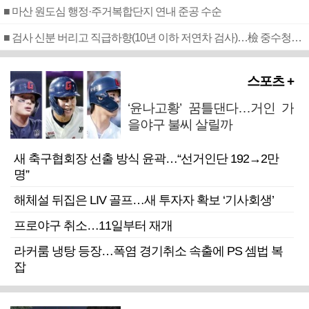
■ 마산 원도심 행정·주거복합단지 연내 준공 수순
■ 검사 신분 버리고 직급하향(10년 이하 저연차 검사)…檢 중수청행 기피
스포츠 +
‘윤나고황’ 꿈틀댄다…거인 가
을야구 불씨 살릴까
새 축구협회장 선출 방식 윤곽…“선거인단 192→2만
명”
해체설 뒤집은 LIV 골프…새 투자자 확보 ‘기사회생’
프로야구 취소…11일부터 재개
라커룸 냉탕 등장…폭염 경기취소 속출에 PS 셈법 복
잡