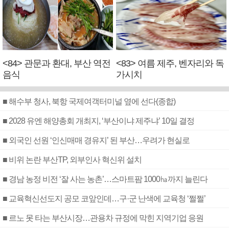
<84> 관문과 환대, 부산 역전
<83> 여름 제주, 벤자리와 독
음식
가시치
■ 해수부 청사, 북항 국제여객터미널 옆에 선다(종합)
■ 2028 유엔 해양총회 개최지, ‘부산이냐 제주냐’ 10일 결정
■ 외국인 선원 ‘인신매매 경유지’ 된 부산…우려가 현실로
■ 비위 논란 부산TP, 외부인사 혁신위 설치
■ 경남 농정 비전 ‘잘 사는 농촌’…스마트팜 1000㏊까지 늘린다
■ 교육혁신선도지 공모 코앞인데…구·군 난색에 교육청 ‘쩔쩔’
■ 르노 못 타는 부산시장…관용차 규정에 막힌 지역기업 응원