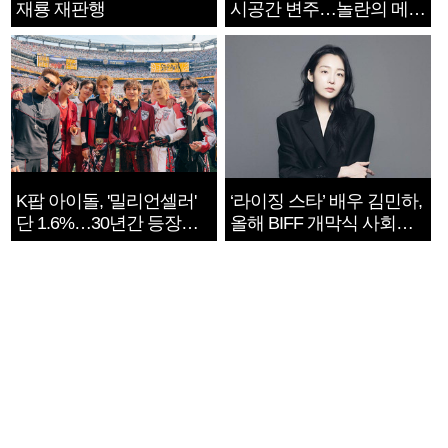
재룡 재판행
시공간 변주…놀란의 메시
지는 ‘전쟁 속죄’
K팝 아이돌, '밀리언셀러'
‘라이징 스타’ 배우 김민하,
단 1.6%…30년간 등장
올해 BIFF 개막식 사회자
1182개팀 전수조사
확정