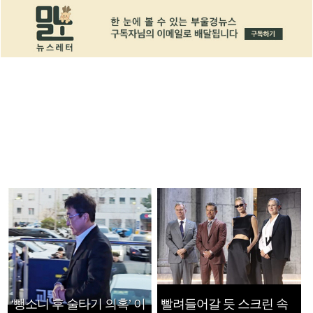
‘뺑소니 후 술타기 의혹’ 이
빨려들어갈 듯 스크린 속