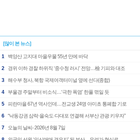
[많이 본 뉴스]
1
백양산 고지대 마을우물 55년 만에 바닥
2
경위 이하 경찰 하위직 ‘중수청 러시’ 전망…檢 기피와 대조
3
해수부 청사, 북항 국제여객터미널 옆에 선다(종합)
4
부울경 주말부터 비소식…‘극한 폭염’ 한풀 꺾일 듯
5
피란마을 67년 역사인데…전교생 24명 아미초 통폐합 기로
6
“낙동강권 삼락·을숙도·다대포 연결해 서부산 관광 키우자”
7
오늘의 날씨- 2026년 8월 7일
8
외국인 선원 ‘인신매매 경유지’ 된 부산…우려가 현실로