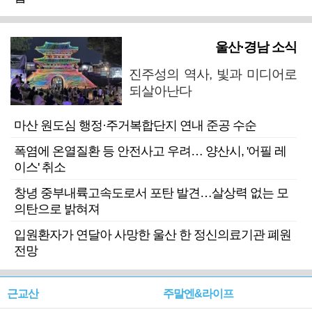
울산·경남 소식
진주성의 역사, 빛과 미디어로
되살아난다
마산 원도심 행정·주거복합단지 연내 준공 수순
폭염에 온열질환 등 안전사고 우려… 양산시, '어필 레
이스' 취소
창녕 중부내륙고속도로서 포탄 발견…살상력 없는 모
의탄으로 밝혀져
입원환자가 연달아 사망한 울산 한 정신의료기관 폐원
전망
근교산
주말엔&라이프