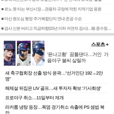
■ 르노 못 타는 부산시장…관용차 규정에 막힌 지역기업 응원
■ 마산 원도심 행정·주거복합단지 연내 준공 수순
■ 검사 신분 버리고 직급하향(10년 이하 저연차 검사)…檢 중수청행 기피
스포츠 +
‘윤나고황’ 꿈틀댄다…거인 가
을야구 불씨 살릴까
새 축구협회장 선출 방식 윤곽…“선거인단 192→2만
명”
해체설 뒤집은 LIV 골프…새 투자자 확보 ‘기사회생’
프로야구 취소…11일부터 재개
라커룸 냉탕 등장…폭염 경기취소 속출에 PS 셈법 복
잡