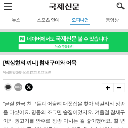
뉴스
스포츠·연예
오피니언
동영상
[박상현의 끼니] 참새구이와 어묵
박상현 맛칼럼니스트 | 2023.11.12 19:20
“곧잘 한국 친구들과 어울려 대폿집을 찾아 막걸리와 정종
을 마셨어요. 명동의 조그만 술집이었지요. 겨울철 참새구
이와 꿩고기를 안주로 정종 마시는 걸 좋아했어요. 칠 년