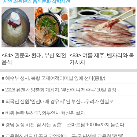
시인 최원준의 음식문화 잡학사전
<84> 관문과 환대, 부산 역전
<83> 여름 제주, 벤자리와 독
음식
가시치
■ 해수부 청사, 북항 국제여객터미널 옆에 선다(종합)
■ 2028 유엔 해양총회 개최지, ‘부산이냐 제주냐’ 10일 결정
■ 외국인 선원 ‘인신매매 경유지’ 된 부산…우려가 현실로
■ 비위 논란 부산TP, 외부인사 혁신위 설치
■ 경남 농정 비전 ‘잘 사는 농촌’…스마트팜 1000㏊까지 늘린다
■ 교육혁신선도지 공모 코앞인데…구·군 난색에 교육청 ‘쩔쩔’