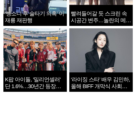
‘뺑소니 후 술타기 의혹’ 이
빨려들어갈 듯 스크린 속
재룡 재판행
시공간 변주…놀란의 메시
지는 ‘전쟁 속죄’
K팝 아이돌, '밀리언셀러'
‘라이징 스타’ 배우 김민하,
단 1.6%…30년간 등장
올해 BIFF 개막식 사회자
1182개팀 전수조사
확정