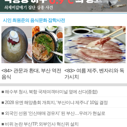
시인 최원준의 음식문화 잡학사전
<84> 관문과 환대, 부산 역전
<83> 여름 제주, 벤자리와 독
음식
가시치
■ 해수부 청사, 북항 국제여객터미널 옆에 선다(종합)
■ 2028 유엔 해양총회 개최지, ‘부산이냐 제주냐’ 10일 결정
■ 외국인 선원 ‘인신매매 경유지’ 된 부산…우려가 현실로
■ 비위 논란 부산TP, 외부인사 혁신위 설치