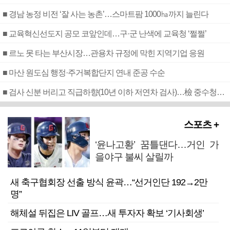
■ 경남 농정 비전 ‘잘 사는 농촌’…스마트팜 1000㏊까지 늘린다
■ 교육혁신선도지 공모 코앞인데…구·군 난색에 교육청 ‘쩔쩔’
■ 르노 못 타는 부산시장…관용차 규정에 막힌 지역기업 응원
■ 마산 원도심 행정·주거복합단지 연내 준공 수순
■ 검사 신분 버리고 직급하향(10년 이하 저연차 검사)…檢 중수청행 기피
스포츠 +
‘윤나고황’ 꿈틀댄다…거인 가
을야구 불씨 살릴까
새 축구협회장 선출 방식 윤곽…“선거인단 192→2만
명”
해체설 뒤집은 LIV 골프…새 투자자 확보 ‘기사회생’