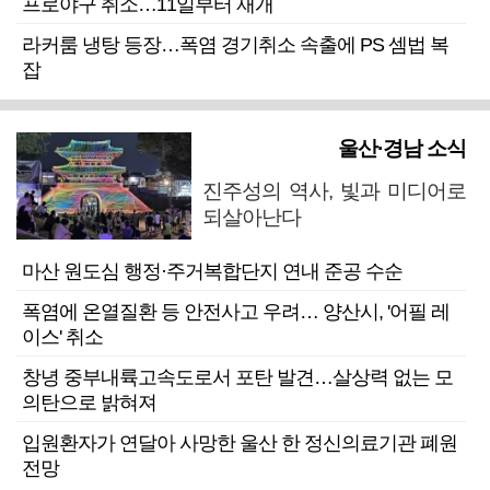
프로야구 취소…11일부터 재개
라커룸 냉탕 등장…폭염 경기취소 속출에 PS 셈법 복
잡
울산·경남 소식
진주성의 역사, 빛과 미디어로
되살아난다
마산 원도심 행정·주거복합단지 연내 준공 수순
폭염에 온열질환 등 안전사고 우려… 양산시, '어필 레
이스' 취소
창녕 중부내륙고속도로서 포탄 발견…살상력 없는 모
의탄으로 밝혀져
입원환자가 연달아 사망한 울산 한 정신의료기관 폐원
전망