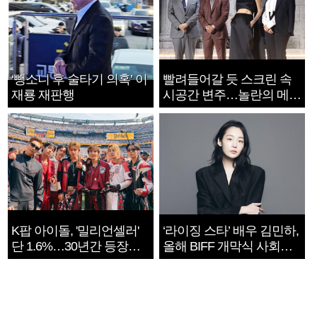
‘뺑소니 후 술타기 의혹’ 이
빨려들어갈 듯 스크린 속
재룡 재판행
시공간 변주…놀란의 메시
지는 ‘전쟁 속죄’
K팝 아이돌, '밀리언셀러'
‘라이징 스타’ 배우 김민하,
단 1.6%…30년간 등장
올해 BIFF 개막식 사회자
1182개팀 전수조사
확정