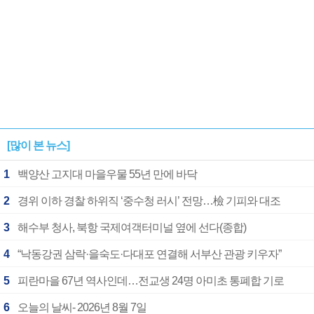
[많이 본 뉴스]
1
백양산 고지대 마을우물 55년 만에 바닥
2
경위 이하 경찰 하위직 ‘중수청 러시’ 전망…檢 기피와 대조
3
해수부 청사, 북항 국제여객터미널 옆에 선다(종합)
4
“낙동강권 삼락·을숙도·다대포 연결해 서부산 관광 키우자”
5
피란마을 67년 역사인데…전교생 24명 아미초 통폐합 기로
6
오늘의 날씨- 2026년 8월 7일