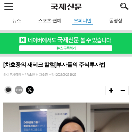
뉴스
스포츠·연예
오피니언
동영상
[차호중의 재테크 칼럼]부자들의 주식투자법
하이투자증권 부산WM센터 차호중 부장 | 2023.09.22 19:29