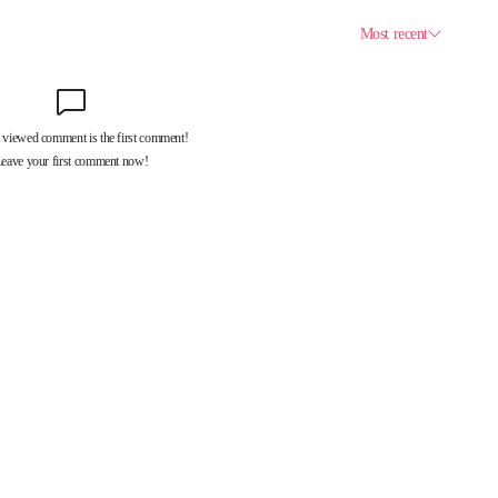
제휴서비스
국제신문대관안내
광고안내
구독신청
독자투고
기사제보
개인정보취급방침
언론윤리강