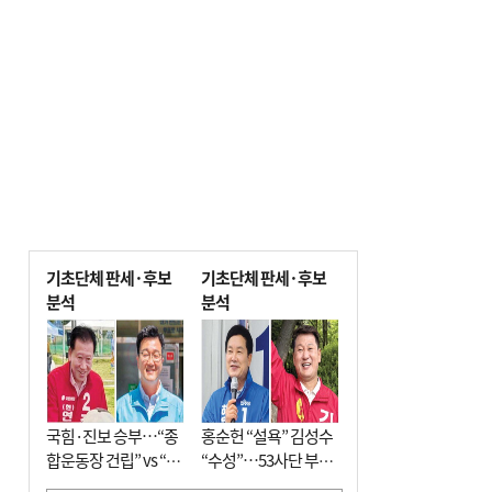
기초단체 판세·후보
기초단체 판세·후보
분석
분석
국힘·진보 승부…“종
홍순헌 “설욕” 김성수
합운동장 건립” vs “출
“수성”…53사단 부지
근 공공버스 도입”
개발엔 한 목소리