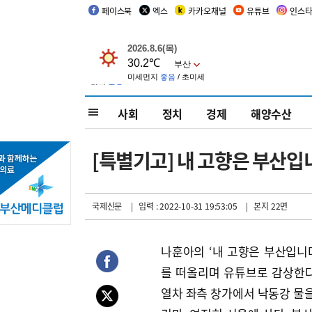
페이스북
엑스
카카오채널
유튜브
인스
사회
정치
경제
해양수산
[특별기고] 내 고향은 부산입
국제신문
| 입력 : 2022-10-31 19:53:05
| 본지 22면
나훈아의 ‘내 고향은 부산입니더
를 떠올리며 유튜브로 감상한다.
열차 좌측 창가에서 낙동강 물을