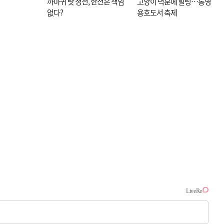
까마귀 탓 정전, 한전은 책임
고양이 덕분에 힐링…통영
없다?
용호도서 축제