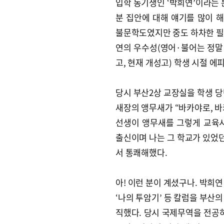
입학 동기생인 ‘박희연’이라는 
분 집안에 대해 얘기를 많이 해
불문학도였지만 중도 하차한 필
연의 우수성(영어·불어는 정말
고, 현재 개성고) 학생 시절 
당시 부산2상 교장실을 학생 당
새장의 앵무새가 “바카야로, 바
선생이 앵무새를 그렇게 교육
출신이며 나는 그 학교가 있었던
서 통쾌해했다.
아! 이런 분이 계셨구나. 박희
‘나의 투암기’ 등 칼럼을 부산
직했다. 당시 국제무역을 전공하