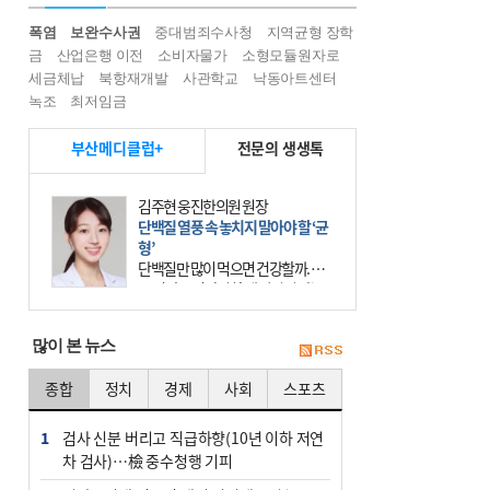
폭염
보완수사권
중대범죄수사청
지역균형 장학
금
산업은행 이전
소비자물가
소형모듈원자로
세금체납
북항재개발
사관학교
낙동아트센터
녹조
최저임금
부산메디클럽+
전문의 생생톡
김주현 웅진한의원 원장
단백질 열풍 속 놓치지 말아야 할 ‘균
형’
단백질만 많이 먹으면 건강할까. 요
즘 건강을 이야기할 때 빠지지 않는
키워드가 단백질이다. 헬스장을 다니
는 젊은 층부터 기초체력을 챙기려는
많이 본 뉴스
중·장년층까지 모두 “
종합
정치
경제
사회
스포츠
1
검사 신분 버리고 직급하향(10년 이하 저연
차 검사)…檢 중수청행 기피