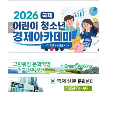
금고 이사장 전횡, 지금도 진행중
엘리트 자평해온 市 공무원…생중계 회의서 능력 입증을
김준희의 클래식 인사이트
[전체보기]
여름날의 애상, 왈츠
빛나는 꿈의 계절, 4월의 노래
김지윤의 우리음악 이야기
[전체보기]
세종시대 음악이 전해진 이유
영산회상, 불교음악에서 풍류음악으로
뉴스와 현장
[전체보기]
‘800조 투자’ 희비 가른 재생에너지
뜨거워지는 바다, 북쪽으로 열리는 항로
데스크시각
[전체보기]
물은 행정구역 경계를 따라 흐르지 않는다
도청도설
[전체보기]
다대포 부산바다축제
제일 더운 곳은 어디
독자 투고
[전체보기]
새로운 시작 ‘황혼 이혼’
무료 화장실 깨끗하게 쓰자