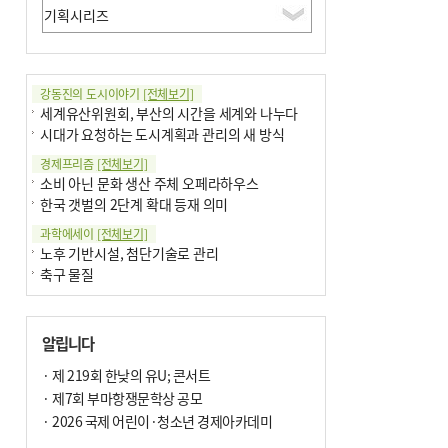
강동진의 도시이야기
[전체보기]
세계유산위원회, 부산의 시간을 세계와 나누다
시대가 요청하는 도시계획과 관리의 새 방식
경제프리즘
[전체보기]
소비 아닌 문화 생산 주체 오페라하우스
한국 갯벌의 2단계 확대 등재 의미
과학에세이
[전체보기]
노후 기반시설, 첨단기술로 관리
축구 물질
국제칼럼
[전체보기]
부정선거
알립니다
선관위와 尹의 ‘0점 답안’
기고
· 제 219회 한낮의 유U; 콘서트
[전체보기]
대학과 지역 ‘연결’이 지역혁신이다
· 제7회 부마항쟁문학상 공모
오페라 지휘자는 골을 넣지 않는다
· 2026 국제 어린이·청소년 경제아카데미
기자수첩
[전체보기]