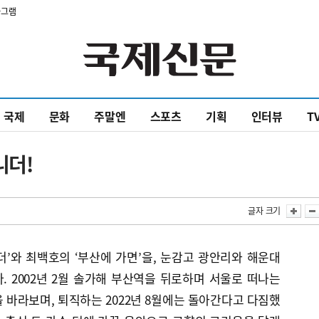
타그램
국제
문화
주말엔
스포츠
기획
인터뷰
T
니더!
글자 크기
’와 최백호의 ‘부산에 가면’을, 눈감고 광안리와 해운대
 2002년 2월 솔가해 부산역을 뒤로하며 서울로 떠나는
 바라보며, 퇴직하는 2022년 8월에는 돌아간다고 다짐했