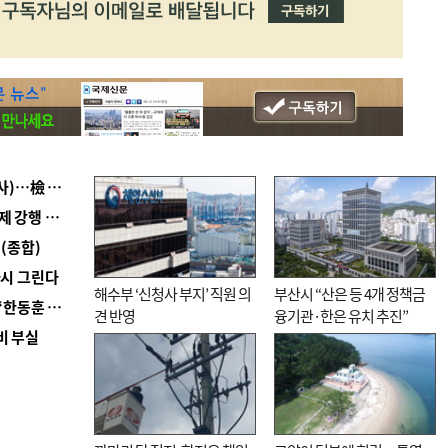
■ 검사 신분 버리고 직급하향(10년 이하 저연차 검사)…檢 중수청행 기피
■ 지역 상권도 말라죽을 판이라…가뭄 속 밀양물축제 강행 논란
(종합)
다시 그린다
해수부 ‘신청사 부지’ 직원 의
부산시 “산은 등 4개 정책금
■ 국힘 부산시당, ‘정이한 조력’ 시의원 윤리위에…‘한동훈 지지’도 신고접수
견 반영
융기관·한은 유치 추진”
비 부실