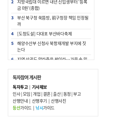
2
지방국립대 이르면 내년 신입생부터 ‘등록
금 0원’(종합)
3
부산 북구청 쑥뜸방, 前구청장 책임 인정될
까
4
[도청도설] 다대포 부산바다축제
5
해양수산부 신청사 북항재개발 부지에 짓
는다
6
지역 상권도 말라죽을 판이라…가뭄 속 밀
양물축제 강행 논란
7
법원, 단차 논란 북항 복합환승센터 공사중
독자참여 게시판
지 관련 현장검증
독자투고
|
기사제보
8
통영시민 추석 전 35만 원 받는다
인사
|
모임
|
개업
|
결혼
|
출산
|
동정
|
부고
9
산행안내
부산 철강공장 50대 노동자 추락사
|
산행후기
|
산행사진
등산
가이드
|
낚시
가이드
10
국힘 부산시당, ‘정이한 조력’ 시의원 윤리
위에…‘한동훈 지지’도 신고접수