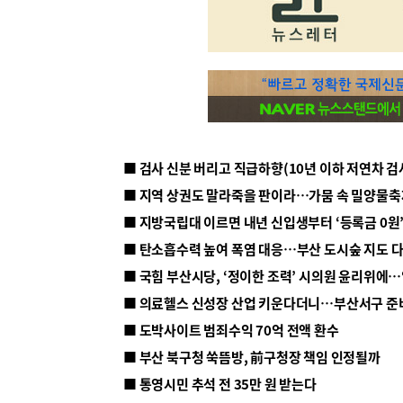
■ 지방국립대 이르면 내년 신입생부터 ‘등록금 0원’
■ 탄소흡수력 높여 폭염 대응…부산 도시숲 지도 
■ 의료헬스 신성장 산업 키운다더니…부산서구 준
■ 도박사이트 범죄수익 70억 전액 환수
■ 부산 북구청 쑥뜸방, 前구청장 책임 인정될까
■ 통영시민 추석 전 35만 원 받는다