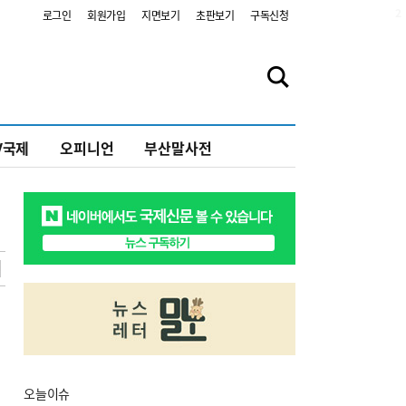
2
로그인
회원가입
지면보기
초판보기
구독신청
V국제
오피니언
부산말사전
오늘
이슈