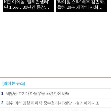
K팝 아이돌, '밀리언셀러'
‘라이징 스타’ 배우 김민하,
단 1.6%…30년간 등장
올해 BIFF 개막식 사회자
1182개팀 전수조사
확정
[많이 본 뉴스]
1
백양산 고지대 마을우물 55년 만에 바닥
2
경위 이하 경찰 하위직 ‘중수청 러시’ 전망…檢 기피와 대조