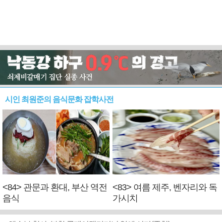
시인 최원준의 음식문화 잡학사전
<84> 관문과 환대, 부산 역전
<83> 여름 제주, 벤자리와 독
음식
가시치