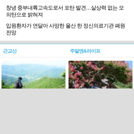
창녕 중부내륙고속도로서 포탄 발견…살상력 없는 모
의탄으로 밝혀져
입원환자가 연달아 사망한 울산 한 정신의료기관 폐원
전망
근교산
주말엔&라이프
근교산&그너머…상주·문경
폭염보다 더 뜨거워라…100
청화산~시루봉
일을 붉게 불태울 ‘선비정신’
피었네