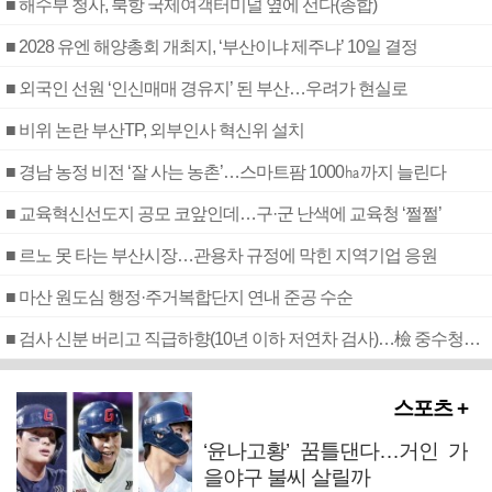
■ 해수부 청사, 북항 국제여객터미널 옆에 선다(종합)
■ 2028 유엔 해양총회 개최지, ‘부산이냐 제주냐’ 10일 결정
■ 외국인 선원 ‘인신매매 경유지’ 된 부산…우려가 현실로
■ 비위 논란 부산TP, 외부인사 혁신위 설치
■ 경남 농정 비전 ‘잘 사는 농촌’…스마트팜 1000㏊까지 늘린다
■ 교육혁신선도지 공모 코앞인데…구·군 난색에 교육청 ‘쩔쩔’
■ 르노 못 타는 부산시장…관용차 규정에 막힌 지역기업 응원
■ 마산 원도심 행정·주거복합단지 연내 준공 수순
■ 검사 신분 버리고 직급하향(10년 이하 저연차 검사)…檢 중수청행 기피
스포츠 +
‘윤나고황’ 꿈틀댄다…거인 가
을야구 불씨 살릴까