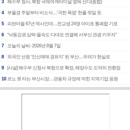
3
해수부 청사, 북항 국제여객터미널 옆에 선다(종합)
4
부울경 주말부터 비소식…‘극한 폭염’ 한풀 꺾일 듯
5
피란마을 67년 역사인데…전교생 24명 아미초 통폐합 기로
6
“낙동강권 삼락·을숙도·다대포 연결해 서부산 관광 키우자”
7
오늘의 날씨- 2026년 8월 7일
8
외국인 선원 ‘인신매매 경유지’ 된 부산…우려가 현실로
9
[사설] 해수부 신청사 북항으로 확정, 해양수도 도약의 전환점
10
르노 못 타는 부산시장…관용차 규정에 막힌 지역기업 응원