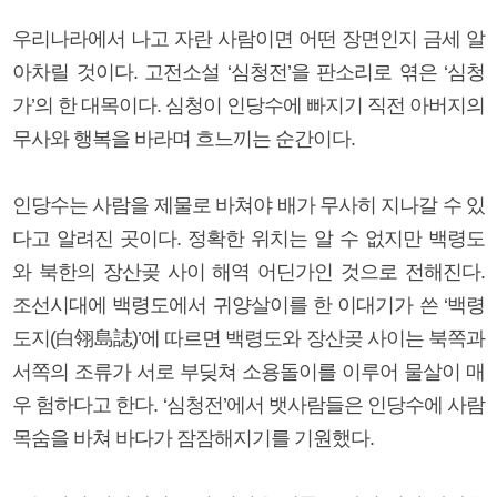
우리나라에서 나고 자란 사람이면 어떤 장면인지 금세 알
아차릴 것이다. 고전소설 ‘심청전’을 판소리로 엮은 ‘심청
가’의 한 대목이다. 심청이 인당수에 빠지기 직전 아버지의
무사와 행복을 바라며 흐느끼는 순간이다.
인당수는 사람을 제물로 바쳐야 배가 무사히 지나갈 수 있
다고 알려진 곳이다. 정확한 위치는 알 수 없지만 백령도
와 북한의 장산곶 사이 해역 어딘가인 것으로 전해진다.
조선시대에 백령도에서 귀양살이를 한 이대기가 쓴 ‘백령
도지(白翎島誌)’에 따르면 백령도와 장산곶 사이는 북쪽과
서쪽의 조류가 서로 부딪쳐 소용돌이를 이루어 물살이 매
우 험하다고 한다. ‘심청전’에서 뱃사람들은 인당수에 사람
목숨을 바쳐 바다가 잠잠해지기를 기원했다.