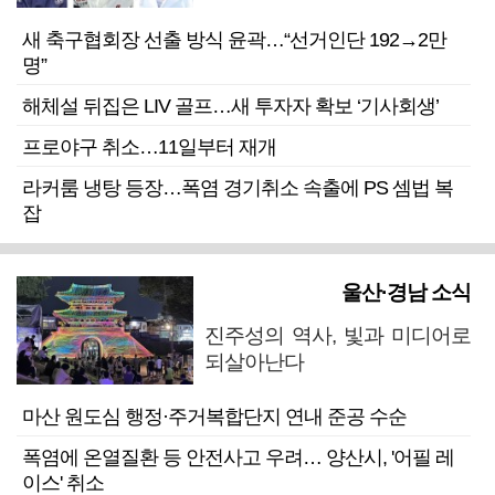
새 축구협회장 선출 방식 윤곽…“선거인단 192→2만
명”
해체설 뒤집은 LIV 골프…새 투자자 확보 ‘기사회생’
프로야구 취소…11일부터 재개
라커룸 냉탕 등장…폭염 경기취소 속출에 PS 셈법 복
잡
울산·경남 소식
진주성의 역사, 빛과 미디어로
되살아난다
마산 원도심 행정·주거복합단지 연내 준공 수순
폭염에 온열질환 등 안전사고 우려… 양산시, '어필 레
이스' 취소