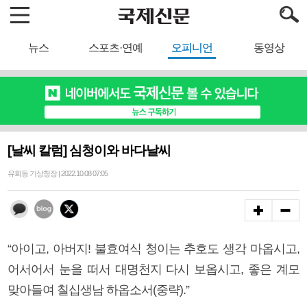
뉴스
스포츠·연예
오피니언
동영상
[날씨 칼럼] 심청이와 바다날씨
유희동 기상청장 | 2022.10.08 07:05
“아이고, 아버지! 불효여식 청이는 추호도 생각 마옵시고,
어서어서 눈을 떠서 대명천지 다시 보옵시고, 좋은 계모
맞아들여 칠십생남 하옵소서(중략).”