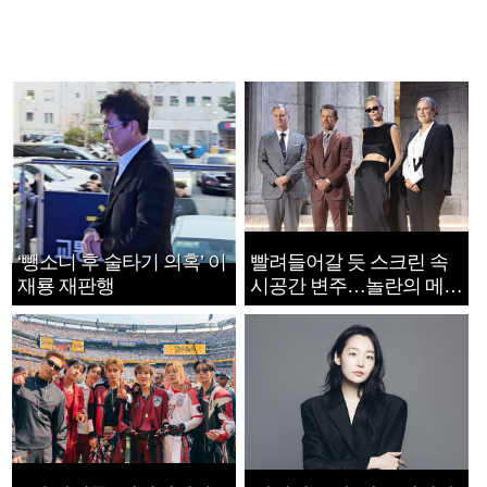
‘뺑소니 후 술타기 의혹’ 이
빨려들어갈 듯 스크린 속
재룡 재판행
시공간 변주…놀란의 메시
지는 ‘전쟁 속죄’