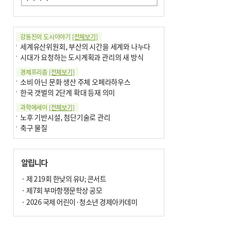
강동진의 도시이야기
[전체보기]
세계유산위원회, 부산의 시간을 세계와 나누다
시대가 요청하는 도시계획과 관리의 새 방식
경제프리즘
[전체보기]
소비 아닌 문화 생산 주체 오페라하우스
한국 갯벌의 2단계 확대 등재 의미
과학에세이
[전체보기]
노후 기반시설, 첨단기술로 관리
축구 물질
국제칼럼
[전체보기]
부정선거
알립니다
선관위와 尹의 ‘0점 답안’
기고
· 제 219회 한낮의 유U; 콘서트
[전체보기]
환자의 희망, 헌혈의 힘
· 제7회 부마항쟁문학상 공모
대학과 지역 ‘연결’이 지역혁신이다
· 2026 국제 어린이·청소년 경제아카데미
기자수첩
[전체보기]
금고 이사장 전횡, 지금도 진행중