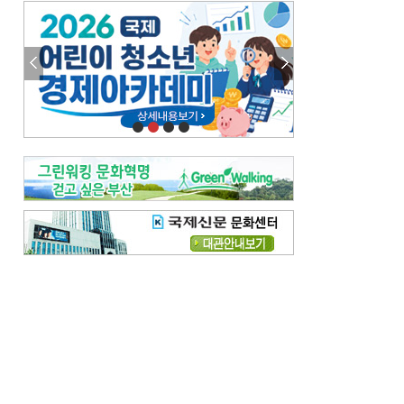
엘리트 자평해온 市 공무원…생중계 회의서 능력 입증을
김준희의 클래식 인사이트
[전체보기]
여름날의 애상, 왈츠
빛나는 꿈의 계절, 4월의 노래
김지윤의 우리음악 이야기
[전체보기]
세종시대 음악이 전해진 이유
영산회상, 불교음악에서 풍류음악으로
뉴스와 현장
[전체보기]
‘800조 투자’ 희비 가른 재생에너지
뜨거워지는 바다, 북쪽으로 열리는 항로
데스크시각
[전체보기]
물은 행정구역 경계를 따라 흐르지 않는다
도청도설
[전체보기]
회피형 대통령
다대포 부산바다축제
독자 투고
[전체보기]
새로운 시작 ‘황혼 이혼’
무료 화장실 깨끗하게 쓰자
메디칼럼
[전체보기]