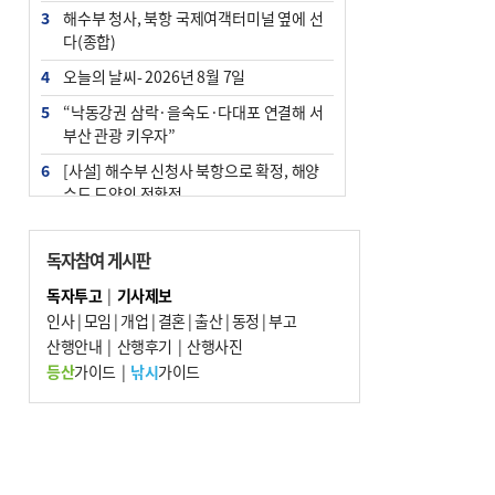
3
해수부 청사, 북항 국제여객터미널 옆에 선
다(종합)
4
오늘의 날씨- 2026년 8월 7일
5
“낙동강권 삼락·을숙도·다대포 연결해 서
부산 관광 키우자”
6
[사설] 해수부 신청사 북항으로 확정, 해양
수도 도약의 전환점
7
부울경 주말부터 비소식…‘극한 폭염’ 한풀
꺾일 듯
독자참여 게시판
8
피란마을 67년 역사인데…전교생 24명 아
독자투고
|
기사제보
미초 통폐합 기로
인사
|
모임
|
개업
|
결혼
|
출산
|
동정
|
부고
9
산행안내
외국인 선원 ‘인신매매 경유지’ 된 부산…
|
산행후기
|
산행사진
우려가 현실로
등산
가이드
|
낚시
가이드
10
수사독점 책임 커진 경찰, 방치사건 해결 부
랴부랴 속도전