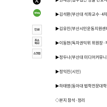
▶김석환(부산대 석좌교수·4
▶김유진(부산시민운동지원센터
▶이동현(독자권익위 위원장·
▶정두나(부산대 미디어커뮤니
▶정익진(시인)
▶하태영(동아대 법학전문대학
◇본지 참석·정리