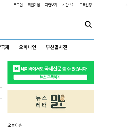
2
로그인
회원가입
지면보기
초판보기
구독신청
V국제
오피니언
부산말사전
오늘
이슈