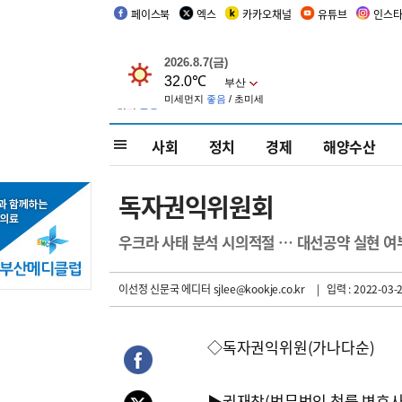
페이스북
엑스
카카오채널
유튜브
인스
사회
정치
경제
해양수산
독자권익위원회
우크라 사태 분석 시의적절 … 대선공약 실현 여
이선정 신문국 에디터 sjlee@kookje.co.kr
| 입력 : 2022-03-2
◇독자권익위원(가나다순)
▶권재창(법무법인 청률 변호사