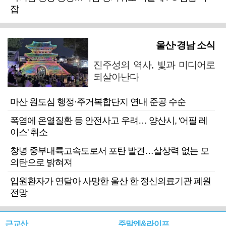
잡
울산·경남 소식
진주성의 역사, 빛과 미디어로
되살아난다
마산 원도심 행정·주거복합단지 연내 준공 수순
폭염에 온열질환 등 안전사고 우려… 양산시, '어필 레
이스' 취소
창녕 중부내륙고속도로서 포탄 발견…살상력 없는 모
의탄으로 밝혀져
입원환자가 연달아 사망한 울산 한 정신의료기관 폐원
전망
근교산
주말엔&라이프