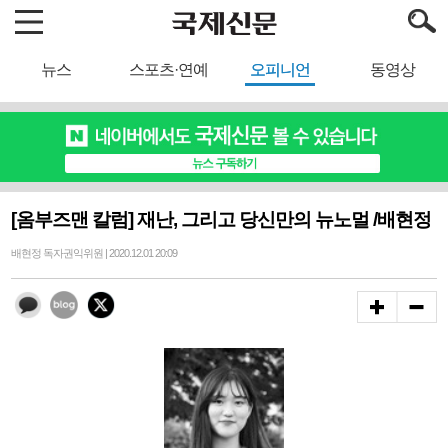
뉴스
스포츠·연예
오피니언
동영상
[옴부즈맨 칼럼] 재난, 그리고 당신만의 뉴노멀 /배현정
배현정 독자권익위원 | 2020.12.01 20:09