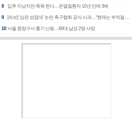
8
입추 지났지만 푹푹 찐다…온열질환자 10년 만에 3배
9
[속보] ‘심판 성접대’ 논란 축구협회 공식 사과…“현재는 부적절 행위 없어”
10
서울 중랑구서 흉기 난동…60대 남성 2명 사망