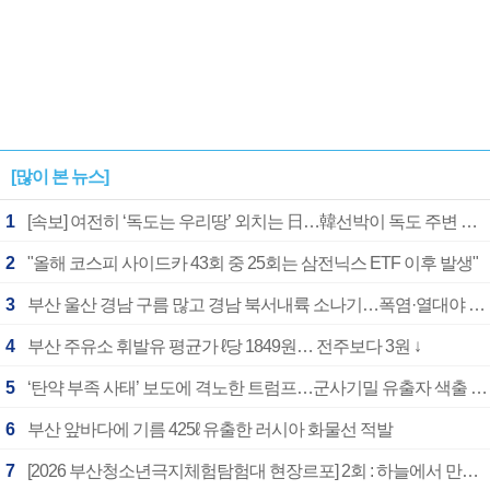
[많이 본 뉴스]
1
[속보] 여전히 ‘독도는 우리땅’ 외치는 日…韓선박이 독도 주변 해양조사 활동하자 반발
2
"올해 코스피 사이드카 43회 중 25회는 삼전닉스 ETF 이후 발생"
3
부산 울산 경남 구름 많고 경남 북서내륙 소나기…폭염·열대야 계속
4
부산 주유소 휘발유 평균가 ℓ당 1849원… 전주보다 3원 ↓
5
‘탄약 부족 사태’ 보도에 격노한 트럼프…군사기밀 유출자 색출 지시
6
부산 앞바다에 기름 425ℓ 유출한 러시아 화물선 적발
7
[2026 부산청소년극지체험탐험대 현장르포] 2회 : 하늘에서 만난 얼음의 나라