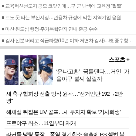
■ 교육혁신선도지 공모 코앞인데…구·군 난색에 교육청 ‘쩔쩔’
■ 르노 못 타는 부산시장…관용차 규정에 막힌 지역기업 응원
■ 마산 원도심 행정·주거복합단지 연내 준공 수순
■ 검사 신분 버리고 직급하향(10년 이하 저연차 검사)…檢 중수청행 기피
스포츠 +
‘윤나고황’ 꿈틀댄다…거인 가
을야구 불씨 살릴까
새 축구협회장 선출 방식 윤곽…“선거인단 192→2만
명”
해체설 뒤집은 LIV 골프…새 투자자 확보 ‘기사회생’
프로야구 취소…11일부터 재개
라커룸 냉탕 등장…폭염 경기취소 속출에 PS 셈법 복