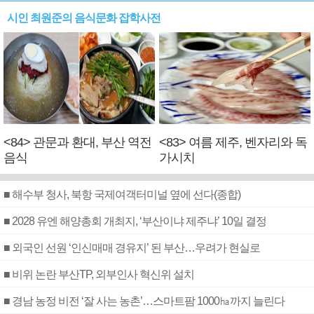
시인 최원준의 음식문화 잡학사전
<84> 관문과 환대, 부산 역전
<83> 여름 제주, 벤자리와 독
음식
가시치
■ 해수부 청사, 북항 국제여객터미널 옆에 선다(종합)
■ 2028 유엔 해양총회 개최지, ‘부산이냐 제주냐’ 10일 결정
■ 외국인 선원 ‘인신매매 경유지’ 된 부산…우려가 현실로
■ 비위 논란 부산TP, 외부인사 혁신위 설치
■ 경남 농정 비전 ‘잘 사는 농촌’…스마트팜 1000㏊까지 늘린다