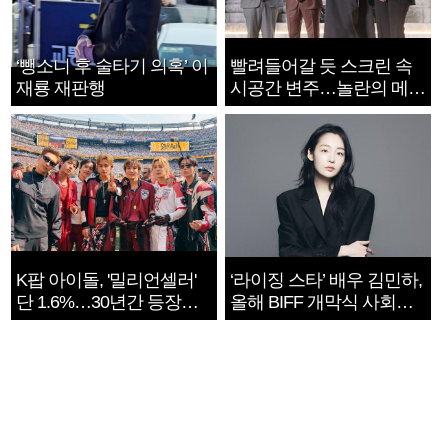
‘뺑소니 후 술타기 의혹’ 이
빨려들어갈 듯 스크린 속
재룡 재판행
시공간 변주…놀란의 메시
지는 ‘전쟁 속죄’
K팝 아이돌, '밀리언셀러'
‘라이징 스타’ 배우 김민하,
단 1.6%…30년간 등장
올해 BIFF 개막식 사회자
1182개팀 전수조사
확정