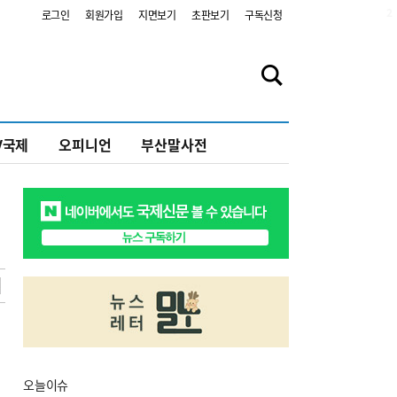
2
로그인
회원가입
지면보기
초판보기
구독신청
V국제
오피니언
부산말사전
오늘
이슈