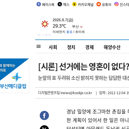
페이스북
엑스
카카오채널
유튜브
인스
사회
정치
경제
해양수산
[시론] 선거에는 영혼이 없다?
눈앞의 표 두려워 소신 밝히지 못하는 답답한 대
디지털콘텐츠팀 inews@kookje.co.kr
| 입력 : 2012-12-04 1
경남 밀양에 조그마한 촌집을 
한 계획이 있어서 한 일은 아
당선되면 아무래도 동남권 신공