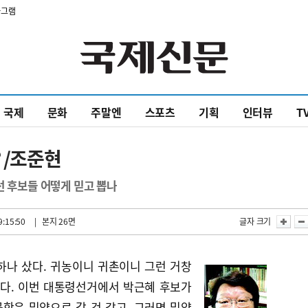
타그램
국제
문화
주말엔
스포츠
기획
인터뷰
T
 /조준현
선 후보들 어떻게 믿고 뽑나
9:15:50
| 본지 26면
글자 크기
하나 샀다. 귀농이니 귀촌이니 그런 거창
니다. 이번 대통령선거에서 박근혜 후보가
항은 밀양으로 갈 것 같고, 그러면 밀양