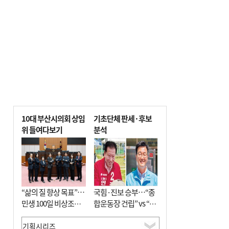
10대 부산시의회 상임
기초단체 판세·후보
위 들여다보기
분석
“삶의 질 향상 목표”…
국힘·진보 승부…“종
민생 100일 비상조치
합운동장 건립” vs “출
면밀 심사
근 공공버스 도입”