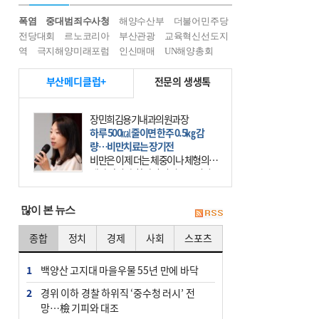
폭염
중대범죄수사청
해양수산부
더불어민주당
전당대회
르노코리아
부산관광
교육혁신선도지
역
극지해양미래포럼
인신매매
UN해양총회
부산메디클럽+
전문의 생생톡
장민희김용기내과의원과장
하루 500㎉ 줄이면 한주 0.5㎏ 감
량…비만치료는 장기전
비만은 이제 더는 체중이나 체형의 문
제가 아니다. 하나의 질병으로 인지
하고 치료와 관리를 해야 한다. 세계
보건기구(WHO)는 이미 1994년 비만
많이 본 뉴스
을 인류의 중요한
종합
정치
경제
사회
스포츠
1
백양산 고지대 마을우물 55년 만에 바닥
2
경위 이하 경찰 하위직 ‘중수청 러시’ 전
망…檢 기피와 대조