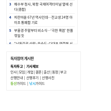
3
해수부 청사, 북항 국제여객터미널 옆에 선
다(종합)
4
피란마을 67년 역사인데…전교생 24명 아
미초 통폐합 기로
5
부울경 주말부터 비소식…‘극한 폭염’ 한풀
꺾일 듯
6
“낙동강권 삼락·을숙도·다대포 연결해 서
부산 관광 키우자”
7
오늘의 날씨- 2026년 8월 7일
독자참여 게시판
8
외국인 선원 ‘인신매매 경유지’ 된 부산…
독자투고
|
기사제보
우려가 현실로
인사
|
모임
|
개업
|
결혼
|
출산
|
동정
|
부고
9
산행안내
[사설] 해수부 신청사 북항으로 확정, 해양
|
산행후기
|
산행사진
수도 도약의 전환점
등산
가이드
|
낚시
가이드
10
르노 못 타는 부산시장…관용차 규정에 막
힌 지역기업 응원