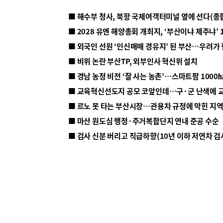
■ 해수부 청사, 북항 국제여객터미널 옆에 선다(종
■ 2028 유엔 해양총회 개최지, ‘부산이냐 제주냐’ 
■ 외국인 선원 ‘인신매매 경유지’ 된 부산…우려가
■ 비위 논란 부산TP, 외부인사 혁신위 설치
■ 르노 못 타는 부산시장…관용차 규정에 막힌 지
■ 마산 원도심 행정·주거복합단지 연내 준공 수순