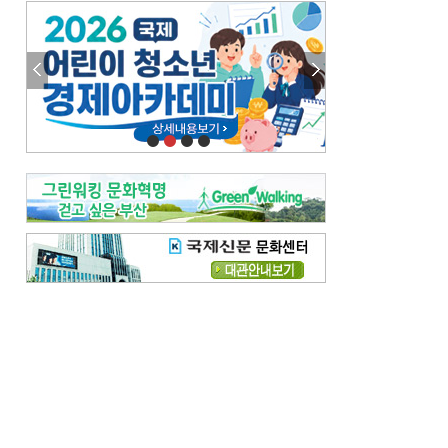
엘리트 자평해온 市 공무원…생중계 회의서 능력 입증을
김준희의 클래식 인사이트
[전체보기]
여름날의 애상, 왈츠
빛나는 꿈의 계절, 4월의 노래
김지윤의 우리음악 이야기
[전체보기]
세종시대 음악이 전해진 이유
영산회상, 불교음악에서 풍류음악으로
뉴스와 현장
[전체보기]
‘800조 투자’ 희비 가른 재생에너지
뜨거워지는 바다, 북쪽으로 열리는 항로
데스크시각
[전체보기]
물은 행정구역 경계를 따라 흐르지 않는다
도청도설
[전체보기]
회피형 대통령
다대포 부산바다축제
독자 투고
[전체보기]
새로운 시작 ‘황혼 이혼’
무료 화장실 깨끗하게 쓰자
메디칼럼
[전체보기]