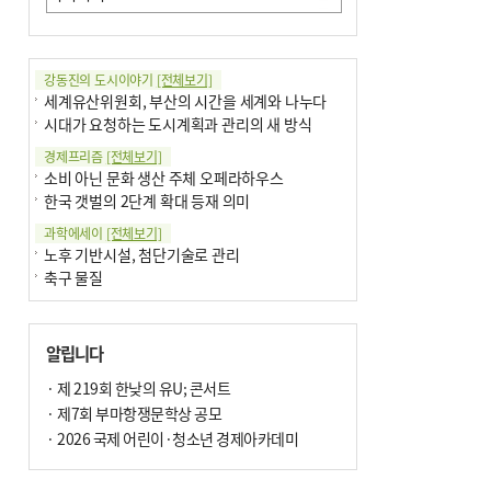
강동진의 도시이야기
[전체보기]
세계유산위원회, 부산의 시간을 세계와 나누다
시대가 요청하는 도시계획과 관리의 새 방식
경제프리즘
[전체보기]
소비 아닌 문화 생산 주체 오페라하우스
한국 갯벌의 2단계 확대 등재 의미
과학에세이
[전체보기]
노후 기반시설, 첨단기술로 관리
축구 물질
국제칼럼
[전체보기]
부정선거
알립니다
선관위와 尹의 ‘0점 답안’
기고
· 제 219회 한낮의 유U; 콘서트
[전체보기]
환자의 희망, 헌혈의 힘
· 제7회 부마항쟁문학상 공모
대학과 지역 ‘연결’이 지역혁신이다
· 2026 국제 어린이·청소년 경제아카데미
기자수첩
[전체보기]
금고 이사장 전횡, 지금도 진행중