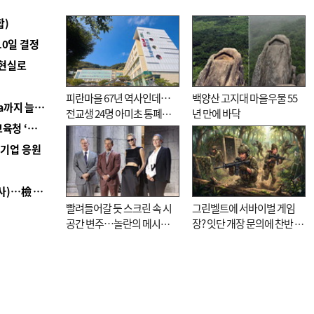
합)
10일 결정
 현실로
피란마을 67년 역사인데…
백양산 고지대 마을우물 55
■ 경남 농정 비전 ‘잘 사는 농촌’…스마트팜 1000㏊까지 늘린다
전교생 24명 아미초 통폐합
년 만에 바닥
■ 교육혁신선도지 공모 코앞인데…구·군 난색에 교육청 ‘쩔쩔’
기로
역기업 응원
■ 검사 신분 버리고 직급하향(10년 이하 저연차 검사)…檢 중수청행 기피
빨려들어갈 듯 스크린 속 시
그린벨트에 서바이벌 게임
공간 변주…놀란의 메시지
장? 잇단 개장 문의에 찬반 논
는 ‘전쟁 속죄’
쟁