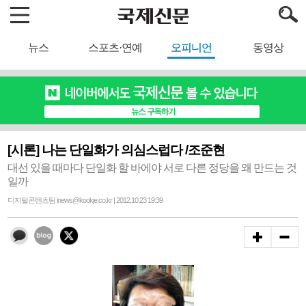
뉴스
스포츠·연예
오피니언
동영상
[시론] 나는 단일화가 의심스럽다 /조준현
대선 있을 때마다 단일화 할 바에야 서로 다른 정당을 왜 만드는 것
일까
디지털콘텐츠팀 inews@kookje.co.kr | 2012.10.23 19:39