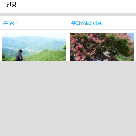
전망
근교산
주말엔&라이프
근교산&그너머…상주·문경
폭염보다 더 뜨거워라…100
청화산~시루봉
일을 붉게 불태울 ‘선비정신’
피었네
PC버전
엑스
페이스북
Copyright ⓒ 2015 All rights reserved by 국제신문