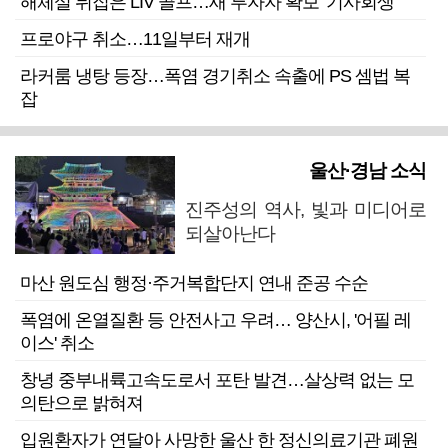
해체설 뒤집은 LIV 골프…새 투자자 확보 ‘기사회생’
프로야구 취소…11일부터 재개
라커룸 냉탕 등장…폭염 경기취소 속출에 PS 셈법 복
잡
울산·경남 소식
진주성의 역사, 빛과 미디어로
되살아난다
마산 원도심 행정·주거복합단지 연내 준공 수순
폭염에 온열질환 등 안전사고 우려… 양산시, '어필 레
이스' 취소
창녕 중부내륙고속도로서 포탄 발견…살상력 없는 모
의탄으로 밝혀져
입원환자가 연달아 사망한 울산 한 정신의료기관 폐원