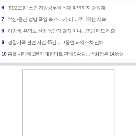
6
‘혐오표현’ 쓰면 지방공무원 최대 파면까지 중징계
7
부산·울산·경남 폭염 속 소나기·비…무더위는 지속
8
이임생, 홍명보 선임 독단적 결정 아냐…면담 메모 제출
9
경찰가족 관련 사건 45건…그동안 파악조차 안해
10
홈플 사태에 2분기 대형마트 판매 9.4%↓…백화점은 14.8%↑