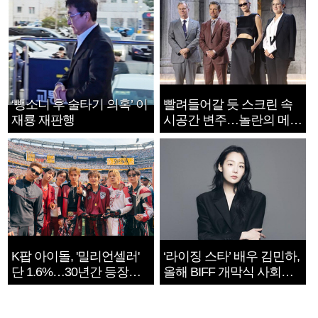
‘뺑소니 후 술타기 의혹’ 이
빨려들어갈 듯 스크린 속
재룡 재판행
시공간 변주…놀란의 메시
지는 ‘전쟁 속죄’
K팝 아이돌, '밀리언셀러'
‘라이징 스타’ 배우 김민하,
단 1.6%…30년간 등장
올해 BIFF 개막식 사회자
1182개팀 전수조사
확정