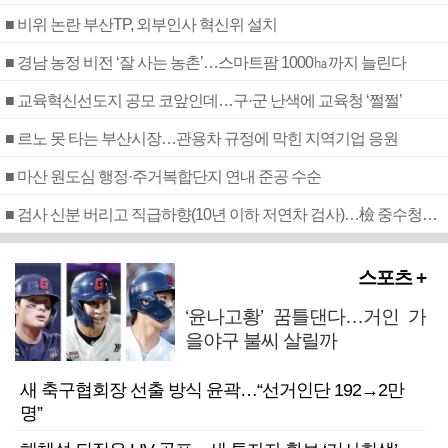
■ 비위 논란 부산TP, 외부인사 혁신위 설치
■ 경남 농정 비전 ‘잘 사는 농촌’…스마트팜 1000㏊까지 늘린다
■ 교육혁신선도지 공모 코앞인데…구·군 난색에 교육청 ‘쩔쩔’
■ 르노 못 타는 부산시장…관용차 규정에 막힌 지역기업 응원
■ 마산 원도심 행정·주거복합단지 연내 준공 수순
■ 검사 신분 버리고 직급하향(10년 이하 저연차 검사)…檢 중수청행 기피
스포츠 +
‘윤나고황’ 꿈틀댄다…거인 가
을야구 불씨 살릴까
새 축구협회장 선출 방식 윤곽…“선거인단 192→2만
명”