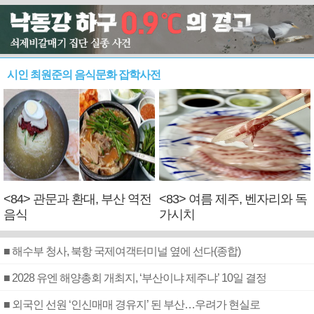
시인 최원준의 음식문화 잡학사전
<84> 관문과 환대, 부산 역전
<83> 여름 제주, 벤자리와 독
음식
가시치
■ 해수부 청사, 북항 국제여객터미널 옆에 선다(종합)
■ 2028 유엔 해양총회 개최지, ‘부산이냐 제주냐’ 10일 결정
■ 외국인 선원 ‘인신매매 경유지’ 된 부산…우려가 현실로