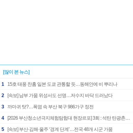
[많이 본 뉴스]
1
15호 태풍 찬홈 일본 도쿄 관통할 듯…동해안에 비 뿌리나
2
[속보] 남부 가뭄 위성서도 선명…저수지 바닥 드러났다
3
까마귀 탓?…폭염 속 부산 북구 986가구 정전
4
[2026 부산청소년극지체험탐험대 현장르포] 3회 : 석탄 탄광촌에서 북극 연구의 중심지로
5
[속보] 부산·김해·울주 ‘경계 단계’…전국 48개 시군 가뭄