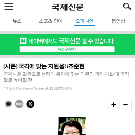
뉴스
스포츠·연예
오피니언
동영상
[시론] 국격에 맞는 지원을! /조준현
국제사회 일원으로 능력과 위치에 맞는 의무와 책임 다할 때 국격
절로 높아질 것
디지털콘텐츠팀 inews@kookje.co.kr | 2011.12.05 20:05