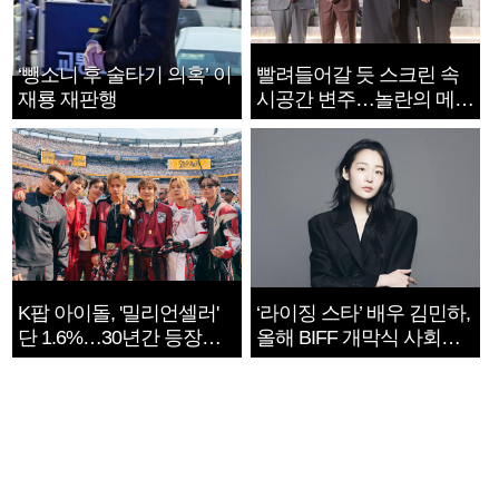
‘뺑소니 후 술타기 의혹’ 이
빨려들어갈 듯 스크린 속
재룡 재판행
시공간 변주…놀란의 메시
지는 ‘전쟁 속죄’
K팝 아이돌, '밀리언셀러'
‘라이징 스타’ 배우 김민하,
단 1.6%…30년간 등장
올해 BIFF 개막식 사회자
1182개팀 전수조사
확정