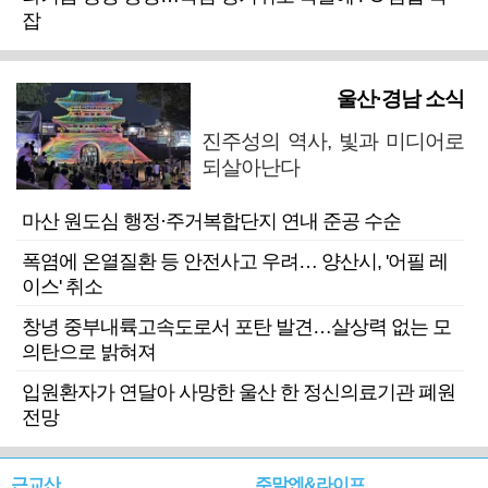
잡
울산·경남 소식
진주성의 역사, 빛과 미디어로
되살아난다
마산 원도심 행정·주거복합단지 연내 준공 수순
폭염에 온열질환 등 안전사고 우려… 양산시, '어필 레
이스' 취소
창녕 중부내륙고속도로서 포탄 발견…살상력 없는 모
의탄으로 밝혀져
입원환자가 연달아 사망한 울산 한 정신의료기관 폐원
전망
근교산
주말엔&라이프