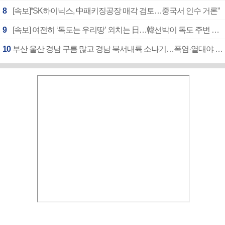
8
[속보]“SK하이닉스, 中패키징공장 매각 검토…중국서 인수 거론”
9
[속보] 여전히 ‘독도는 우리땅’ 외치는 日…韓선박이 독도 주변 해양조사 활동하자 반발
10
부산 울산 경남 구름 많고 경남 북서내륙 소나기…폭염·열대야 계속