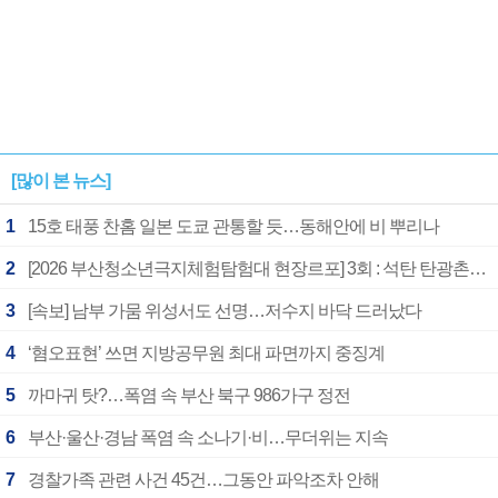
[많이 본 뉴스]
1
15호 태풍 찬홈 일본 도쿄 관통할 듯…동해안에 비 뿌리나
2
[2026 부산청소년극지체험탐험대 현장르포] 3회 : 석탄 탄광촌에서 북극 연구의 중심지로
3
[속보] 남부 가뭄 위성서도 선명…저수지 바닥 드러났다
4
‘혐오표현’ 쓰면 지방공무원 최대 파면까지 중징계
5
까마귀 탓?…폭염 속 부산 북구 986가구 정전
6
부산·울산·경남 폭염 속 소나기·비…무더위는 지속
7
경찰가족 관련 사건 45건…그동안 파악조차 안해