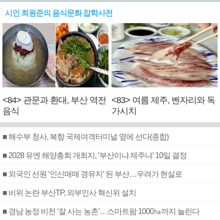
시인 최원준의 음식문화 잡학사전
<84> 관문과 환대, 부산 역전
<83> 여름 제주, 벤자리와 독
음식
가시치
■ 해수부 청사, 북항 국제여객터미널 옆에 선다(종합)
■ 2028 유엔 해양총회 개최지, ‘부산이냐 제주냐’ 10일 결정
■ 외국인 선원 ‘인신매매 경유지’ 된 부산…우려가 현실로
■ 비위 논란 부산TP, 외부인사 혁신위 설치
■ 경남 농정 비전 ‘잘 사는 농촌’…스마트팜 1000㏊까지 늘린다