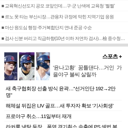
■ 교육혁신선도지 공모 코앞인데…구·군 난색에 교육청 ‘쩔쩔’
■ 르노 못 타는 부산시장…관용차 규정에 막힌 지역기업 응원
■ 마산 원도심 행정·주거복합단지 연내 준공 수순
■ 검사 신분 버리고 직급하향(10년 이하 저연차 검사)…檢 중수청행 기피
스포츠 +
‘윤나고황’ 꿈틀댄다…거인 가
을야구 불씨 살릴까
새 축구협회장 선출 방식 윤곽…“선거인단 192→2만
명”
해체설 뒤집은 LIV 골프…새 투자자 확보 ‘기사회생’
프로야구 취소…11일부터 재개
라커룸 냉탕 등장…폭염 경기취소 속출에 PS 셈법 복