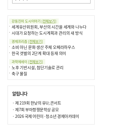
강동진의 도시이야기
[전체보기]
세계유산위원회, 부산의 시간을 세계와 나누다
시대가 요청하는 도시계획과 관리의 새 방식
경제프리즘
[전체보기]
소비 아닌 문화 생산 주체 오페라하우스
한국 갯벌의 2단계 확대 등재 의미
과학에세이
[전체보기]
노후 기반시설, 첨단기술로 관리
축구 물질
국제칼럼
[전체보기]
부정선거
알립니다
선관위와 尹의 ‘0점 답안’
기고
· 제 219회 한낮의 유U; 콘서트
[전체보기]
환자의 희망, 헌혈의 힘
· 제7회 부마항쟁문학상 공모
대학과 지역 ‘연결’이 지역혁신이다
· 2026 국제 어린이·청소년 경제아카데미
기자수첩
[전체보기]
금고 이사장 전횡, 지금도 진행중