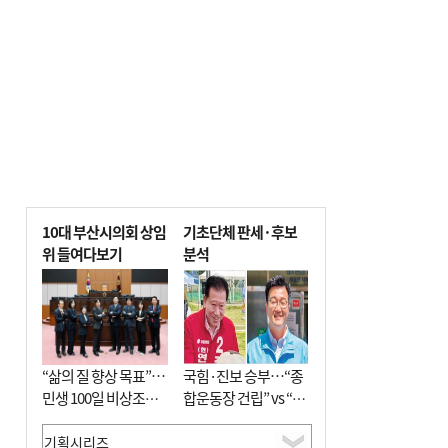
사망
10대 부산시의회 상임
기초단체 판세·후보
위 들여다보기
분석
“삶의 질 향상 목표”…
국힘·진보 승부…“종
민생 100일 비상조치
합운동장 건립” vs “출
면밀 심사
근 공공버스 도입”