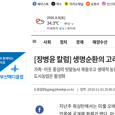
페이스북
엑스
카카오채널
유튜브
인스
사회
정치
경제
해양수산
[장병윤 칼럼] 생명순환의 고
가족·이웃 중심의 텃밭농사 북돋우고 생태적 농업
도시농업은 활성화
논설실장byjang@kookje.co.kr
| 입력 : 2010-11-01 20:45:2
지난주 워싱턴에서는 미셸 오바
언론에 공개해 화제가 됐다. 미