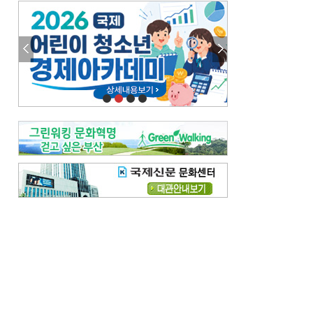
엘리트 자평해온 市 공무원…생중계 회의서 능력 입증을
김준희의 클래식 인사이트
[전체보기]
여름날의 애상, 왈츠
빛나는 꿈의 계절, 4월의 노래
김지윤의 우리음악 이야기
[전체보기]
세종시대 음악이 전해진 이유
영산회상, 불교음악에서 풍류음악으로
뉴스와 현장
[전체보기]
‘800조 투자’ 희비 가른 재생에너지
뜨거워지는 바다, 북쪽으로 열리는 항로
데스크시각
[전체보기]
물은 행정구역 경계를 따라 흐르지 않는다
도청도설
[전체보기]
회피형 대통령
다대포 부산바다축제
독자 투고
[전체보기]
새로운 시작 ‘황혼 이혼’
무료 화장실 깨끗하게 쓰자
메디칼럼
[전체보기]