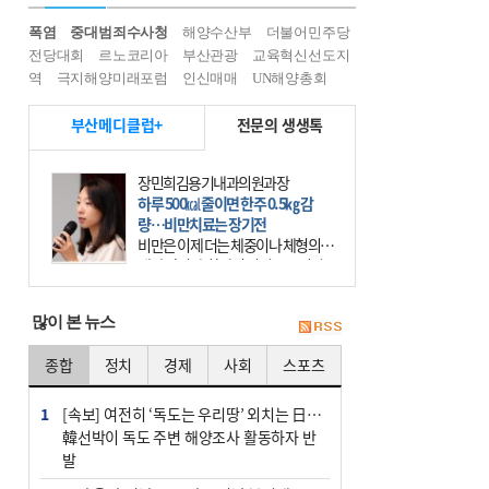
폭염
중대범죄수사청
해양수산부
더불어민주당
전당대회
르노코리아
부산관광
교육혁신선도지
역
극지해양미래포럼
인신매매
UN해양총회
부산메디클럽+
전문의 생생톡
장민희김용기내과의원과장
하루 500㎉ 줄이면 한주 0.5㎏ 감
량…비만치료는 장기전
비만은 이제 더는 체중이나 체형의 문
제가 아니다. 하나의 질병으로 인지
하고 치료와 관리를 해야 한다. 세계
보건기구(WHO)는 이미 1994년 비만
많이 본 뉴스
을 인류의 중요한
종합
정치
경제
사회
스포츠
1
[속보] 여전히 ‘독도는 우리땅’ 외치는 日…
韓선박이 독도 주변 해양조사 활동하자 반
발