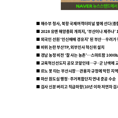
■ 해수부 청사, 북항 국제여객터미널 옆에 선다(종
■ 2028 유엔 해양총회 개최지, ‘부산이냐 제주냐’ 
■ 외국인 선원 ‘인신매매 경유지’ 된 부산…우려가
■ 비위 논란 부산TP, 외부인사 혁신위 설치
■ 르노 못 타는 부산시장…관용차 규정에 막힌 지
■ 마산 원도심 행정·주거복합단지 연내 준공 수순