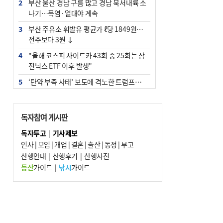
2
부산 울산 경남 구름 많고 경남 북서내륙 소
나기…폭염·열대야 계속
3
부산 주유소 휘발유 평균가 ℓ당 1849원…
전주보다 3원 ↓
4
"올해 코스피 사이드카 43회 중 25회는 삼
전닉스 ETF 이후 발생"
5
‘탄약 부족 사태’ 보도에 격노한 트럼프…
군사기밀 유출자 색출 지시
6
[속보] ‘심판 성접대’ 논란 축구협회 공식 사
독자참여 게시판
과…“현재는 부적절 행위 없어”
독자투고
|
기사제보
7
부산 앞바다에 기름 425ℓ 유출한 러시아 화
인사
|
모임
|
개업
|
결혼
|
출산
|
동정
|
부고
물선 적발
산행안내
|
산행후기
|
산행사진
8
입추 지났지만 푹푹 찐다…온열질환자 10
등산
가이드
|
낚시
가이드
년 만에 3배
9
[2026 부산청소년극지체험탐험대 현장르
포] 2회 : 하늘에서 만난 얼음의 나라
10
서울 중랑구서 흉기 난동…60대 남성 2명