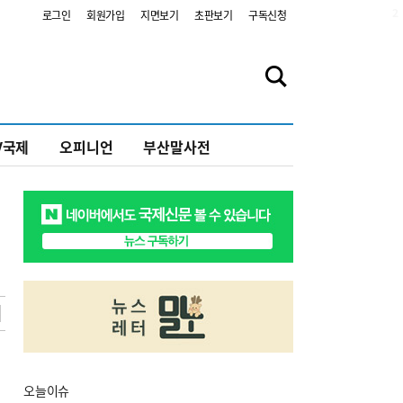
2
로그인
회원가입
지면보기
초판보기
구독신청
V국제
오피니언
부산말사전
오늘
이슈