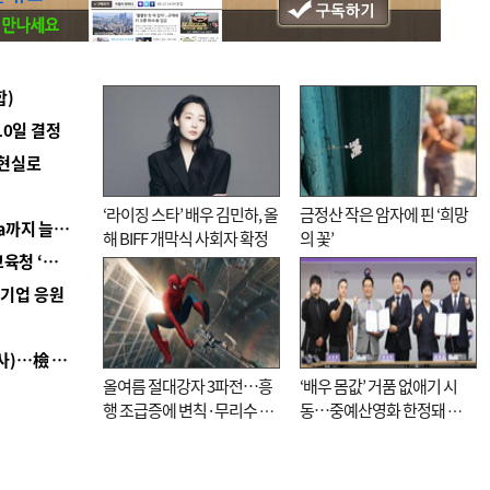
합)
10일 결정
 현실로
‘라이징 스타’ 배우 김민하, 올
금정산 작은 암자에 핀 ‘희망
■ 경남 농정 비전 ‘잘 사는 농촌’…스마트팜 1000㏊까지 늘린다
해 BIFF 개막식 사회자 확정
의 꽃’
■ 교육혁신선도지 공모 코앞인데…구·군 난색에 교육청 ‘쩔쩔’
역기업 응원
■ 검사 신분 버리고 직급하향(10년 이하 저연차 검사)…檢 중수청행 기피
올여름 절대강자 3파전…흥
‘배우 몸값’ 거품 없애기 시
행 조급증에 변칙·무리수 마
동…중예산영화 한정돼 실
케팅도
효성 의문도