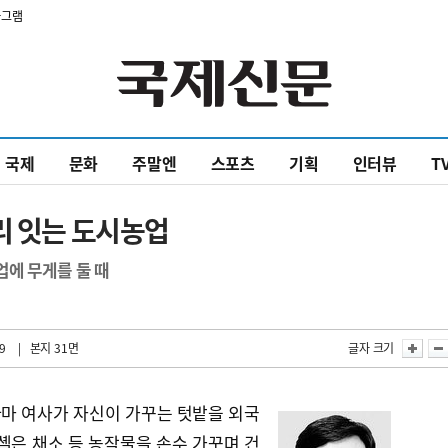
타그램
국제
문화
주말엔
스포츠
기획
인터뷰
T
리 잇는 도시농업
에 무게를 둘 때
9
| 본지 31면
글자 크기
마 여사가 자신이 가꾸는 텃밭을 외국
셸은 채소 등 농작물을 손수 가꾸며 건