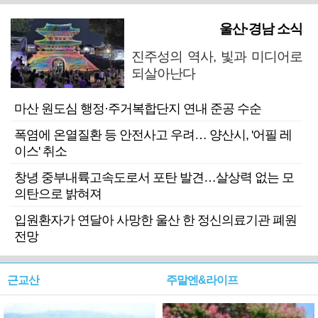
울산·경남 소식
진주성의 역사, 빛과 미디어로
되살아난다
마산 원도심 행정·주거복합단지 연내 준공 수순
폭염에 온열질환 등 안전사고 우려… 양산시, '어필 레
이스' 취소
창녕 중부내륙고속도로서 포탄 발견…살상력 없는 모
의탄으로 밝혀져
입원환자가 연달아 사망한 울산 한 정신의료기관 폐원
전망
근교산
주말엔&라이프