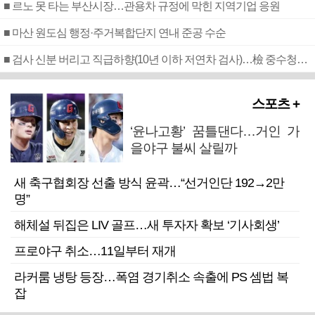
■ 르노 못 타는 부산시장…관용차 규정에 막힌 지역기업 응원
■ 마산 원도심 행정·주거복합단지 연내 준공 수순
■ 검사 신분 버리고 직급하향(10년 이하 저연차 검사)…檢 중수청행 기피
스포츠 +
‘윤나고황’ 꿈틀댄다…거인 가
을야구 불씨 살릴까
새 축구협회장 선출 방식 윤곽…“선거인단 192→2만
명”
해체설 뒤집은 LIV 골프…새 투자자 확보 ‘기사회생’
프로야구 취소…11일부터 재개
라커룸 냉탕 등장…폭염 경기취소 속출에 PS 셈법 복
잡