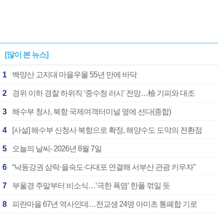
[많이 본 뉴스]
1
백양산 고지대 마을우물 55년 만에 바닥
2
경위 이하 경찰 하위직 ‘중수청 러시’ 전망…檢 기피와 대조
3
해수부 청사, 북항 국제여객터미널 옆에 선다(종합)
4
[사설] 해수부 신청사 북항으로 확정, 해양수도 도약의 전환점
5
오늘의 날씨- 2026년 8월 7일
6
“낙동강권 삼락·을숙도·다대포 연결해 서부산 관광 키우자”
7
부울경 주말부터 비소식…‘극한 폭염’ 한풀 꺾일 듯
8
피란마을 67년 역사인데…전교생 24명 아미초 통폐합 기로