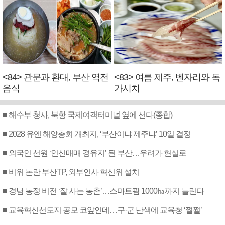
<84> 관문과 환대, 부산 역전
<83> 여름 제주, 벤자리와 독
음식
가시치
■ 해수부 청사, 북항 국제여객터미널 옆에 선다(종합)
■ 2028 유엔 해양총회 개최지, ‘부산이냐 제주냐’ 10일 결정
■ 외국인 선원 ‘인신매매 경유지’ 된 부산…우려가 현실로
■ 비위 논란 부산TP, 외부인사 혁신위 설치
■ 경남 농정 비전 ‘잘 사는 농촌’…스마트팜 1000㏊까지 늘린다
■ 교육혁신선도지 공모 코앞인데…구·군 난색에 교육청 ‘쩔쩔’