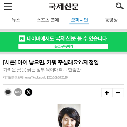
뉴스
스포츠·연예
오피니언
동영상
[시론] 아이 낳으면, 키워 주실래요? /제정임
가려운 곳 못 긁는 정부 육아대책… 한숨만
디지털콘텐츠팀 inews@kookje.co.kr | 2010.09.26 20:19