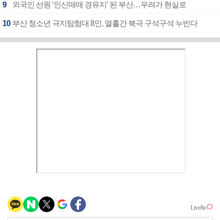
9
외국인 선원 ‘인신매매 경유지’ 된 부산…우려가 현실로
10
부산 청소년 극지탐험대 8인, 열흘간 북극 구석구석 누빈다