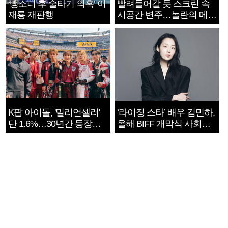
‘뺑소니 후 술타기 의혹’ 이
빨려들어갈 듯 스크린 속
재룡 재판행
시공간 변주…놀란의 메시
지는 ‘전쟁 속죄’
K팝 아이돌, '밀리언셀러'
‘라이징 스타’ 배우 김민하,
단 1.6%…30년간 등장
올해 BIFF 개막식 사회자
1182개팀 전수조사
확정