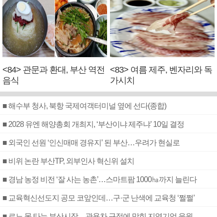
<84> 관문과 환대, 부산 역전
<83> 여름 제주, 벤자리와 독
음식
가시치
■ 해수부 청사, 북항 국제여객터미널 옆에 선다(종합)
■ 2028 유엔 해양총회 개최지, ‘부산이냐 제주냐’ 10일 결정
■ 외국인 선원 ‘인신매매 경유지’ 된 부산…우려가 현실로
■ 비위 논란 부산TP, 외부인사 혁신위 설치
■ 경남 농정 비전 ‘잘 사는 농촌’…스마트팜 1000㏊까지 늘린다
■ 교육혁신선도지 공모 코앞인데…구·군 난색에 교육청 ‘쩔쩔’
■ 르노 못 타는 부산시장…관용차 규정에 막힌 지역기업 응원