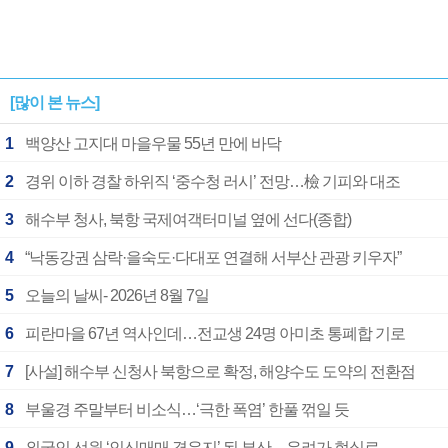
[많이 본 뉴스]
1
백양산 고지대 마을우물 55년 만에 바닥
2
경위 이하 경찰 하위직 ‘중수청 러시’ 전망…檢 기피와 대조
3
해수부 청사, 북항 국제여객터미널 옆에 선다(종합)
4
“낙동강권 삼락·을숙도·다대포 연결해 서부산 관광 키우자”
5
오늘의 날씨- 2026년 8월 7일
6
피란마을 67년 역사인데…전교생 24명 아미초 통폐합 기로
7
[사설] 해수부 신청사 북항으로 확정, 해양수도 도약의 전환점
8
부울경 주말부터 비소식…‘극한 폭염’ 한풀 꺾일 듯
9
외국인 선원 ‘인신매매 경유지’ 된 부산…우려가 현실로