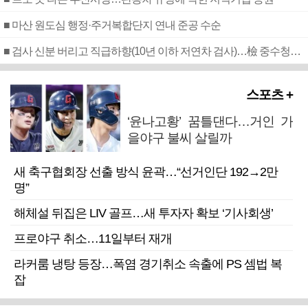
■ 마산 원도심 행정·주거복합단지 연내 준공 수순
■ 검사 신분 버리고 직급하향(10년 이하 저연차 검사)…檢 중수청행 기피
스포츠 +
‘윤나고황’ 꿈틀댄다…거인 가
을야구 불씨 살릴까
새 축구협회장 선출 방식 윤곽…“선거인단 192→2만
명”
해체설 뒤집은 LIV 골프…새 투자자 확보 ‘기사회생’
프로야구 취소…11일부터 재개
라커룸 냉탕 등장…폭염 경기취소 속출에 PS 셈법 복
잡