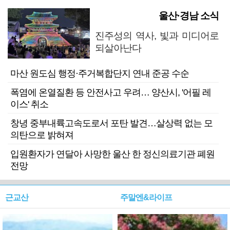
울산·경남 소식
진주성의 역사, 빛과 미디어로
되살아난다
마산 원도심 행정·주거복합단지 연내 준공 수순
폭염에 온열질환 등 안전사고 우려… 양산시, '어필 레
이스' 취소
창녕 중부내륙고속도로서 포탄 발견…살상력 없는 모
의탄으로 밝혀져
입원환자가 연달아 사망한 울산 한 정신의료기관 폐원
전망
근교산
주말엔&라이프