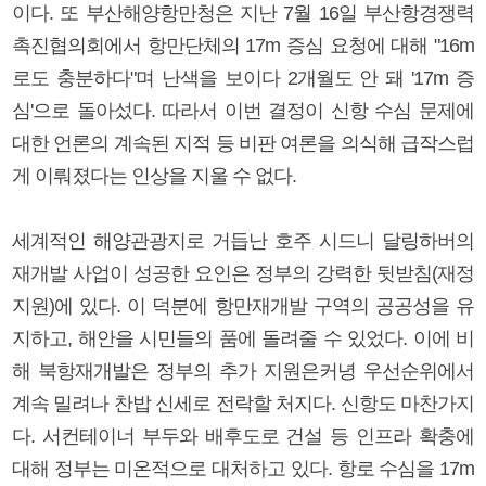
이다. 또 부산해양항만청은 지난 7월 16일 부산항경쟁력
촉진협의회에서 항만단체의 17m 증심 요청에 대해 "16m
로도 충분하다"며 난색을 보이다 2개월도 안 돼 '17m 증
심'으로 돌아섰다. 따라서 이번 결정이 신항 수심 문제에
대한 언론의 계속된 지적 등 비판 여론을 의식해 급작스럽
게 이뤄졌다는 인상을 지울 수 없다.
세계적인 해양관광지로 거듭난 호주 시드니 달링하버의
재개발 사업이 성공한 요인은 정부의 강력한 뒷받침(재정
지원)에 있다. 이 덕분에 항만재개발 구역의 공공성을 유
지하고, 해안을 시민들의 품에 돌려줄 수 있었다. 이에 비
해 북항재개발은 정부의 추가 지원은커녕 우선순위에서
계속 밀려나 찬밥 신세로 전락할 처지다. 신항도 마찬가지
다. 서컨테이너 부두와 배후도로 건설 등 인프라 확충에
대해 정부는 미온적으로 대처하고 있다. 항로 수심을 17m