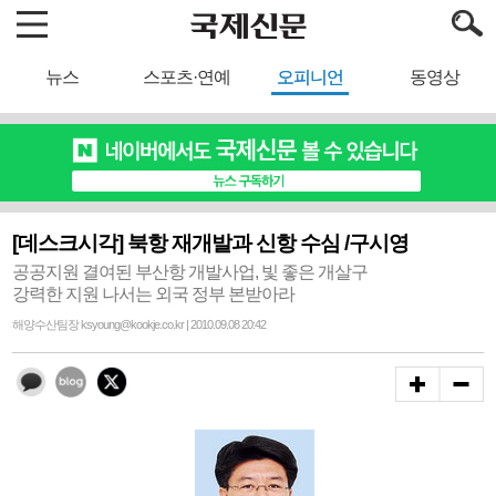
뉴스
스포츠·연예
오피니언
동영상
[데스크시각] 북항 재개발과 신항 수심 /구시영
공공지원 결여된 부산항 개발사업, 빛 좋은 개살구
강력한 지원 나서는 외국 정부 본받아라
해양수산팀장 ksyoung@kookje.co.kr | 2010.09.08 20:42